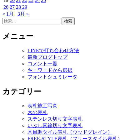
19
20
21
22
23
24
25
26
27
28
29
« 1月
3月 »
検
索:
メニュー
LINEで打ち合わせ方法
最新ブログトップ
コメント一覧
キーワードから選択
フォントシュミレータ
カテゴリー
表札施工写真
木の表札
ステンレス切り文字表札
いぶし真鍮切り文字表札
木目調タイル表札（ウッドグレイン）
FREE-STYLE表札（フリースタイル表札）