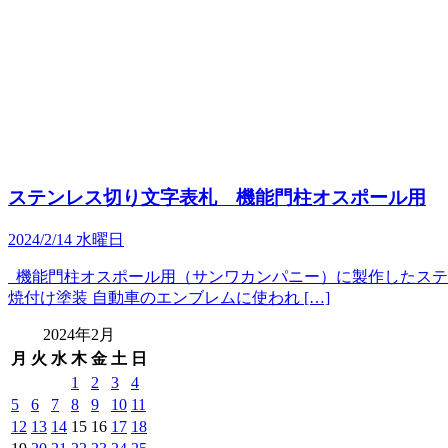
ステンレス切り文字表札 機能門柱オスポール用
2024/2/14 水曜日
機能門柱オスポール用（サンワカンパニー）に製作したステ
焼付け塗装 自動車のエンブレムに使われ […]
2024年2月
月
火
水
木
金
土
日
1
2
3
4
5
6
7
8
9
10
11
12
13
14
15
16
17
18