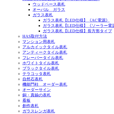
ウッドベース表札
オーバル ガラス
ガラス表札
ガラス表札【LED仕様】《AC電源》
ガラス表札【LED仕様】《ソーラー電
ガラス表札【LED仕様】長方形タイプ
HAS取付方法
マンション用表札
アルカイックタイル表札
アンティークタイル表札
フレーバータイル表札
ホワイトタイル表札
ブラックタイル表札
テラコッタ表札
自然石表札
機能門柱 オーダー表札
オーダーサイン
銅・真鍮の表札
看板
創作表札
ガラスレンガ表札