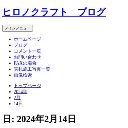
コ
ヒロノクラフト ブログ
ン
テ
ン
メインメニュー
ツ
へ
ホームページ
ス
ブログ
キ
コメント一覧
ッ
お問い合わせ
プ
FAXの場合
表札施工写真一覧
画像検索
トップページ
2024年
2月
14日
日:
2024年2月14日