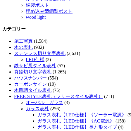
銅製ポスト
埋め込み型銅製ポスト
wood light
カテゴリー
施工写真
(1,584)
木の表札
(932)
ステンレス切り文字表札
(2,631)
LED仕様
(2)
鉄サビ風タイル表札
(57)
真鍮切り文字表札
(1,265)
ハウスナンバー
(554)
カーボンサイン
(10)
木目調タイル表札
(75)
FREE-STYLE表札（フリースタイル表札）
(711)
オーバル ガラス
(3)
ガラス表札
(256)
ガラス表札【LED仕様】《ソーラー電源》
(9
ガラス表札【LED仕様】《AC電源》
(158)
ガラス表札【LED仕様】長方形タイプ
(4)