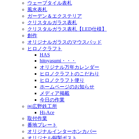
ウェーブタイル表札
風水表札
ガーデン＆エクステリア
クリスタルガラス表札
クリスタルガラス表札【LED仕様】
創作
オリジナルガラスのマウスパッド
ヒロノクラフト
HAS
hitoyasumi・・・
オリジナル万年カレンダー
ヒロノクラフトのこだわり
ヒロノクラフト便り
ホームページのお知らせ
メディア掲載
今日の作業
㈱広野鉄工所
Hi-Ace
取付作業
番地プレート
オリジナルインターホンカバー
オリジナル銅製ポスト