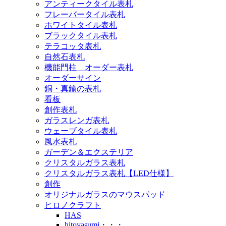
アンティークタイル表札
フレーバータイル表札
ホワイトタイル表札
ブラックタイル表札
テラコッタ表札
自然石表札
機能門柱 オーダー表札
オーダーサイン
銅・真鍮の表札
看板
創作表札
ガラスレンガ表札
ウェーブタイル表札
風水表札
ガーデン＆エクステリア
クリスタルガラス表札
クリスタルガラス表札【LED仕様】
創作
オリジナルガラスのマウスパッド
ヒロノクラフト
HAS
hitoyasumi・・・