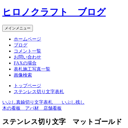
コ
ヒロノクラフト ブログ
ン
テ
ン
メインメニュー
ツ
へ
ホームページ
ス
ブログ
キ
コメント一覧
ッ
お問い合わせ
プ
FAXの場合
表札施工写真一覧
画像検索
トップページ
ステンレス切り文字表札
いぶし真鍮切り文字表札 いぶし残し
投
木の看板 アパ材 店舗看板
稿
ステンレス切り文字 マットゴールド
ナ