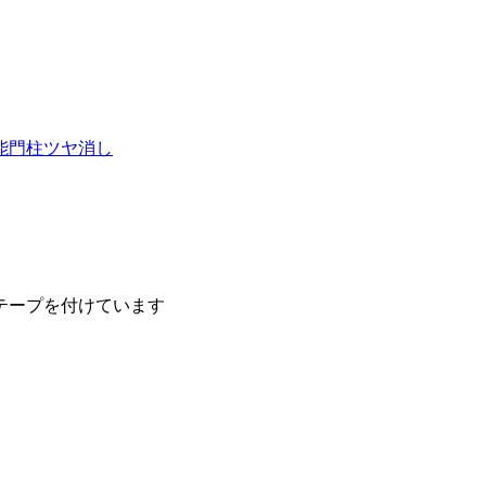
能門柱
ツヤ消し
テープを付けています