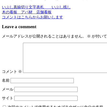
いぶし真鍮切り文字表札 いぶし残し
投
木の看板 アパ材 店舗看板
稿
コメントはこちらからお願いします
ナ
Leave a comment
ビ
メールアドレスが公開されることはありません。
※
が付いて
ゲ
ー
シ
ョ
ン
コメント
※
名前
メール
サイト