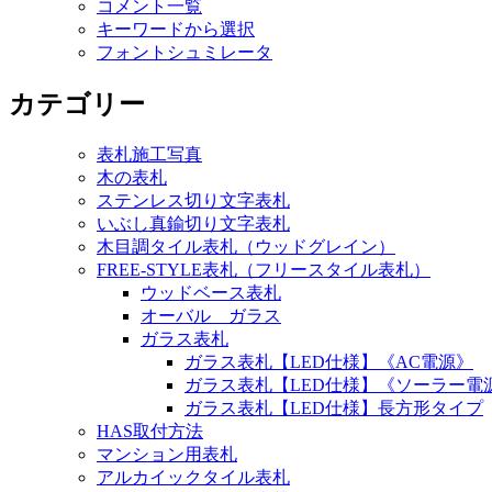
コメント一覧
キーワードから選択
フォントシュミレータ
カテゴリー
表札施工写真
木の表札
ステンレス切り文字表札
いぶし真鍮切り文字表札
木目調タイル表札（ウッドグレイン）
FREE-STYLE表札（フリースタイル表札）
ウッドベース表札
オーバル ガラス
ガラス表札
ガラス表札【LED仕様】《AC電源》
ガラス表札【LED仕様】《ソーラー電
ガラス表札【LED仕様】長方形タイプ
HAS取付方法
マンション用表札
アルカイックタイル表札