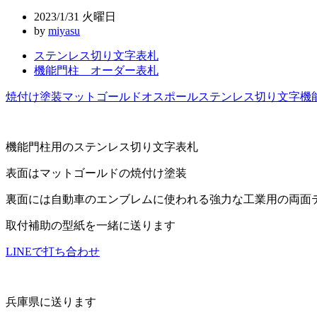
ビ
2023/1/31 火曜日
ゲ
by
miyasu
ー
ステンレス切り文字表札
機能門柱 オーダー表札
シ
ョ
焼付け塗装
マットゴールド
オスポール
ステンレス切り文字
機
ン
機能門柱用のステンレス切り文字表札
表面はマットゴールドの焼付け塗装
裏面には自動車のエンブレムに使われる強力な工業用の両面
取付補助の型紙を一緒に送ります
LINEで打ち合わせ
兵庫県に送ります