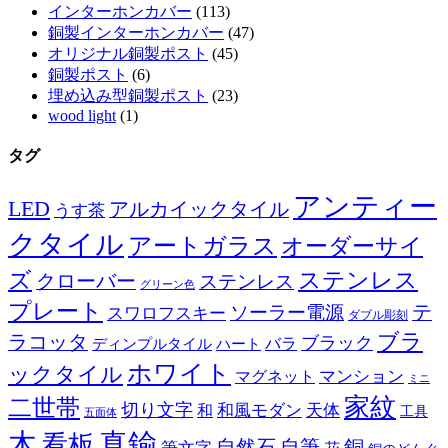
インターホンカバー
(113)
銅製インターホンカバー
(47)
オリジナル銅製ポスト
(45)
銅製ポスト
(6)
埋め込み型銅製ポスト
(23)
wood light
(1)
タグ
アンティー
LED
アルカイックタイル
うす茶
クタイル
アートガラス
オーダーサイ
ズ
ステンレス
クローバー
ステンレス
グリーン色
プレート
テ
ソーラー電源
スワロフスキー
ダブル彫刻
ブラ
ラコッタ
ブラック
ディンプルタイル
バラ
ハート
ホワイト
ックタイル
マグネット
マンション
ミニ
家紋
二世帯
切り文字
和
和風モダン
天体
工具
五面体
木
真鍮
看板
自然石
自筆
銅