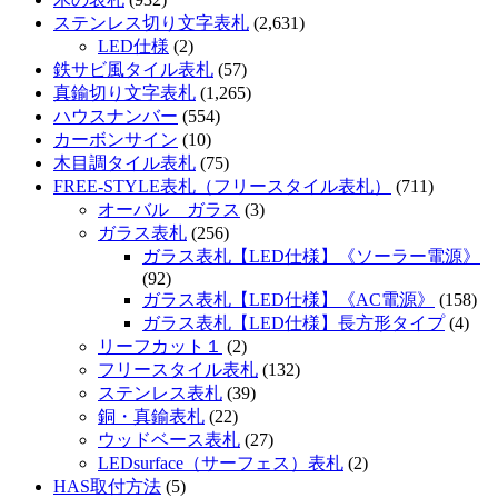
ステンレス切り文字表札
(2,631)
LED仕様
(2)
鉄サビ風タイル表札
(57)
真鍮切り文字表札
(1,265)
ハウスナンバー
(554)
カーボンサイン
(10)
木目調タイル表札
(75)
FREE-STYLE表札（フリースタイル表札）
(711)
オーバル ガラス
(3)
ガラス表札
(256)
ガラス表札【LED仕様】《ソーラー電源》
(92)
ガラス表札【LED仕様】《AC電源》
(158)
ガラス表札【LED仕様】長方形タイプ
(4)
リーフカット１
(2)
フリースタイル表札
(132)
ステンレス表札
(39)
銅・真鍮表札
(22)
ウッドベース表札
(27)
LEDsurface（サーフェス）表札
(2)
HAS取付方法
(5)