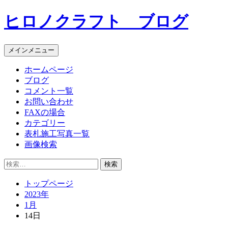
コ
ヒロノクラフト ブログ
ン
テ
ン
メインメニュー
ツ
へ
ホームページ
ス
ブログ
キ
コメント一覧
ッ
お問い合わせ
プ
FAXの場合
カテゴリー
表札施工写真一覧
画像検索
検
索:
トップページ
2023年
1月
14日