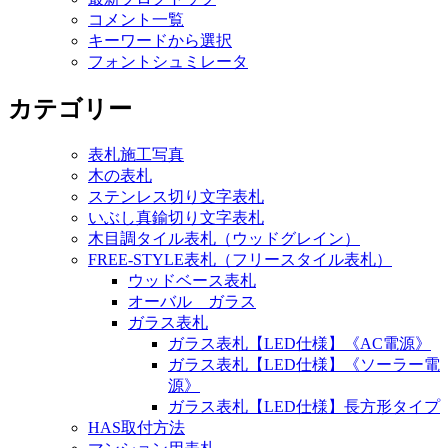
コメント一覧
キーワードから選択
フォントシュミレータ
カテゴリー
表札施工写真
木の表札
ステンレス切り文字表札
いぶし真鍮切り文字表札
木目調タイル表札（ウッドグレイン）
FREE-STYLE表札（フリースタイル表札）
ウッドベース表札
オーバル ガラス
ガラス表札
ガラス表札【LED仕様】《AC電源》
ガラス表札【LED仕様】《ソーラー電
源》
ガラス表札【LED仕様】長方形タイプ
HAS取付方法