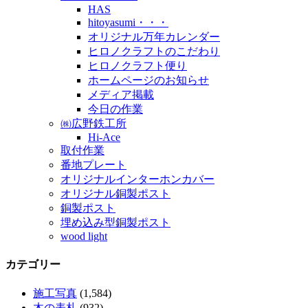
HAS
hitoyasumi・・・
オリジナル万年カレンダー
ヒロノクラフトのこだわり
ヒロノクラフト便り
ホームページのお知らせ
メディア掲載
今日の作業
㈱広野鉄工所
Hi-Ace
取付作業
番地プレート
オリジナルインターホンカバー
オリジナル銅製ポスト
銅製ポスト
埋め込み型銅製ポスト
wood light
カテゴリー
施工写真
(1,584)
木の表札
(932)