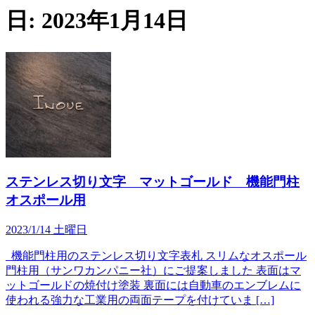
日:
2023年1月14日
ステンレス切り文字 マットゴールド 機能門柱
オスポール用
2023/1/14 土曜日
機能門柱用のステンレス切り文字表札 スリムなオスポール
門柱用（サンワカンパニー社）にご提案しました 表面はマ
ットゴールドの焼付け塗装 裏面には自動車のエンブレムに
使われる強力な工業用の両面テープを付けていま […]