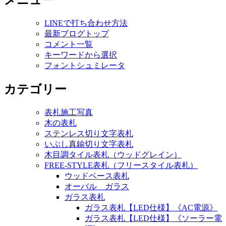
メニュー
LINEで打ち合わせ方法
最新ブログトップ
コメント一覧
キーワードから選択
フォントシュミレータ
カテゴリー
表札施工写真
木の表札
ステンレス切り文字表札
いぶし真鍮切り文字表札
木目調タイル表札（ウッドグレイン）
FREE-STYLE表札（フリースタイル表札）
ウッドベース表札
オーバル ガラス
ガラス表札
ガラス表札【LED仕様】《AC電源》
ガラス表札【LED仕様】《ソーラー電