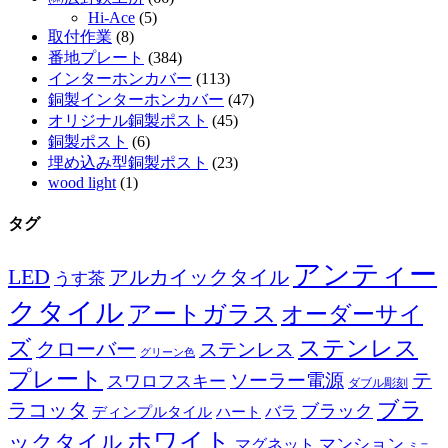
Hi-Ace
(5)
取付作業
(8)
番地プレート
(384)
インターホンカバー
(113)
銅製インターホンカバー
(47)
オリジナル銅製ポスト
(45)
銅製ポスト
(6)
埋め込み型銅製ポスト
(23)
wood light
(1)
タグ
アンティー
LED
アルカイックタイル
うす茶
クタイル
アートガラス
オーダーサイ
ズ
ステンレス
クローバー
ステンレス
グリーン色
プレート
テ
ソーラー電源
スワロフスキー
ダブル彫刻
ブラ
ラコッタ
ブラック
ディンプルタイル
バラ
ハート
ホワイト
ックタイル
マグネット
マンション
ミニ