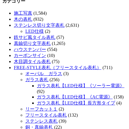
カテゴリー
施工写真
(1,584)
木の表札
(932)
ステンレス切り文字表札
(2,631)
LED仕様
(2)
鉄サビ風タイル表札
(57)
真鍮切り文字表札
(1,265)
ハウスナンバー
(554)
カーボンサイン
(10)
木目調タイル表札
(75)
FREE-STYLE表札（フリースタイル表札）
(711)
オーバル ガラス
(3)
ガラス表札
(256)
ガラス表札【LED仕様】《ソーラー電源》
(92)
ガラス表札【LED仕様】《AC電源》
(158)
ガラス表札【LED仕様】長方形タイプ
(4)
リーフカット１
(2)
フリースタイル表札
(132)
ステンレス表札
(39)
銅・真鍮表札
(22)