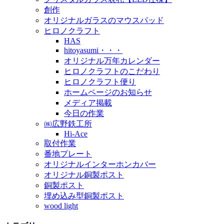
創作
オリジナルガラスのマウスパッド
ヒロノクラフト
HAS
hitoyasumi・・・
オリジナル万年カレンダー
ヒロノクラフトのこだわり
ヒロノクラフト便り
ホームページのお知らせ
メディア掲載
今日の作業
㈱広野鉄工所
Hi-Ace
取付作業
番地プレート
オリジナルインターホンカバー
オリジナル銅製ポスト
銅製ポスト
埋め込み型銅製ポスト
wood light