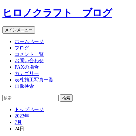
コ
ヒロノクラフト ブログ
ン
テ
ン
メインメニュー
ツ
へ
ホームページ
ス
ブログ
キ
コメント一覧
ッ
お問い合わせ
プ
FAXの場合
カテゴリー
表札施工写真一覧
画像検索
検
索:
トップページ
2023年
7月
24日