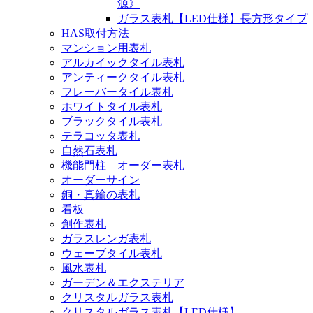
源》
ガラス表札【LED仕様】長方形タイプ
HAS取付方法
マンション用表札
アルカイックタイル表札
アンティークタイル表札
フレーバータイル表札
ホワイトタイル表札
ブラックタイル表札
テラコッタ表札
自然石表札
機能門柱 オーダー表札
オーダーサイン
銅・真鍮の表札
看板
創作表札
ガラスレンガ表札
ウェーブタイル表札
風水表札
ガーデン＆エクステリア
クリスタルガラス表札
クリスタルガラス表札【LED仕様】