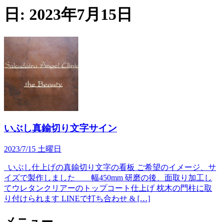
日:
2023年7月15日
いぶし真鍮切り文字サイン
2023/7/15 土曜日
いぶし仕上げの真鍮切り文字の看板 ご希望のイメージ、サ
イズで製作しました 幅450mm 研磨の後、面取り加工し
てウレタンクリアーのトップコート仕上げ 枕木の門柱に取
り付けられます LINEで打ち合わせ & […]