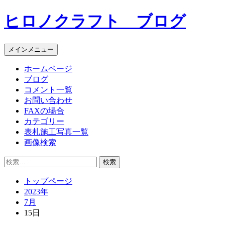
コ
ヒロノクラフト ブログ
ン
テ
ン
メインメニュー
ツ
へ
ホームページ
ス
ブログ
キ
コメント一覧
ッ
お問い合わせ
プ
FAXの場合
カテゴリー
表札施工写真一覧
画像検索
検
索:
トップページ
2023年
7月
15日