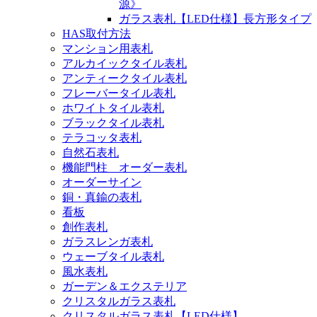
源》
ガラス表札【LED仕様】長方形タイプ
HAS取付方法
マンション用表札
アルカイックタイル表札
アンティークタイル表札
フレーバータイル表札
ホワイトタイル表札
ブラックタイル表札
テラコッタ表札
自然石表札
機能門柱 オーダー表札
オーダーサイン
銅・真鍮の表札
看板
創作表札
ガラスレンガ表札
ウェーブタイル表札
風水表札
ガーデン＆エクステリア
クリスタルガラス表札
クリスタルガラス表札【LED仕様】