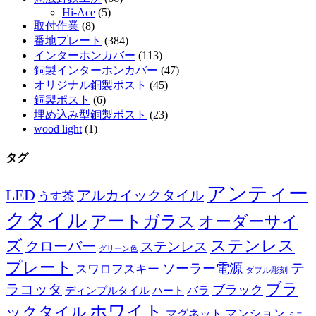
Hi-Ace
(5)
取付作業
(8)
番地プレート
(384)
インターホンカバー
(113)
銅製インターホンカバー
(47)
オリジナル銅製ポスト
(45)
銅製ポスト
(6)
埋め込み型銅製ポスト
(23)
wood light
(1)
タグ
アンティー
LED
アルカイックタイル
うす茶
クタイル
アートガラス
オーダーサイ
ズ
ステンレス
クローバー
ステンレス
グリーン色
プレート
テ
ソーラー電源
スワロフスキー
ダブル彫刻
ブラ
ラコッタ
ブラック
ディンプルタイル
バラ
ハート
ホワイト
ックタイル
マグネット
マンション
ミニ