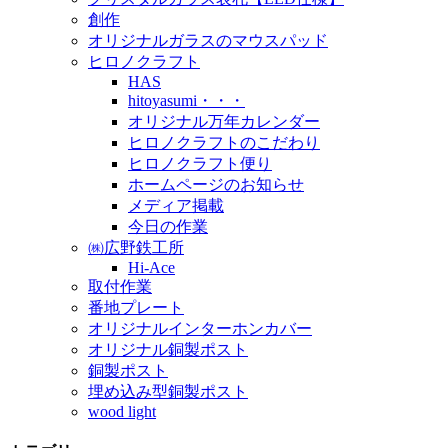
創作
オリジナルガラスのマウスパッド
ヒロノクラフト
HAS
hitoyasumi・・・
オリジナル万年カレンダー
ヒロノクラフトのこだわり
ヒロノクラフト便り
ホームページのお知らせ
メディア掲載
今日の作業
㈱広野鉄工所
Hi-Ace
取付作業
番地プレート
オリジナルインターホンカバー
オリジナル銅製ポスト
銅製ポスト
埋め込み型銅製ポスト
wood light