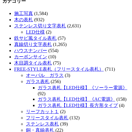
カテゴリー
施工写真
(1,584)
木の表札
(932)
ステンレス切り文字表札
(2,631)
LED仕様
(2)
鉄サビ風タイル表札
(57)
真鍮切り文字表札
(1,265)
ハウスナンバー
(554)
カーボンサイン
(10)
木目調タイル表札
(75)
FREE-STYLE表札（フリースタイル表札）
(711)
オーバル ガラス
(3)
ガラス表札
(256)
ガラス表札【LED仕様】《ソーラー電源》
(92)
ガラス表札【LED仕様】《AC電源》
(158)
ガラス表札【LED仕様】長方形タイプ
(4)
リーフカット１
(2)
フリースタイル表札
(132)
ステンレス表札
(39)
銅・真鍮表札
(22)