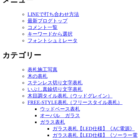
メニュー
LINEで打ち合わせ方法
最新ブログトップ
コメント一覧
キーワードから選択
フォントシュミレータ
カテゴリー
表札施工写真
木の表札
ステンレス切り文字表札
いぶし真鍮切り文字表札
木目調タイル表札（ウッドグレイン）
FREE-STYLE表札（フリースタイル表札）
ウッドベース表札
オーバル ガラス
ガラス表札
ガラス表札【LED仕様】《AC電源》
ガラス表札【LED仕様】《ソーラー電