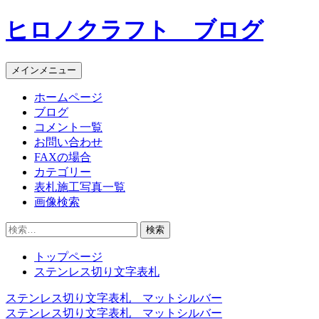
コ
ヒロノクラフト ブログ
ン
テ
ン
メインメニュー
ツ
へ
ホームページ
ス
ブログ
キ
コメント一覧
ッ
お問い合わせ
プ
FAXの場合
カテゴリー
表札施工写真一覧
画像検索
検
索:
トップページ
ステンレス切り文字表札
ステンレス切り文字表札 マットシルバー
投
ステンレス切り文字表札 マットシルバー