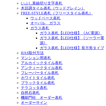
いぶし真鍮切り文字表札
木目調タイル表札（ウッドグレイン）
FREE-STYLE表札（フリースタイル表札）
ウッドベース表札
オーバル ガラス
ガラス表札
ガラス表札【LED仕様】《AC電源》
ガラス表札【LED仕様】《ソーラー電
源》
ガラス表札【LED仕様】長方形タイプ
HAS取付方法
マンション用表札
アルカイックタイル表札
アンティークタイル表札
フレーバータイル表札
ホワイトタイル表札
ブラックタイル表札
テラコッタ表札
自然石表札
機能門柱 オーダー表札
オーダーサイン