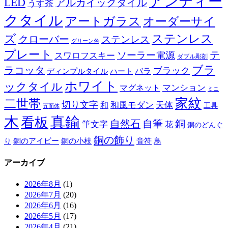
アンティー
LED
アルカイックタイル
うす茶
クタイル
アートガラス
オーダーサイ
ズ
ステンレス
クローバー
ステンレス
グリーン色
プレート
テ
ソーラー電源
スワロフスキー
ダブル彫刻
ブラ
ラコッタ
ブラック
ディンプルタイル
バラ
ハート
ホワイト
ックタイル
マグネット
マンション
ミニ
家紋
二世帯
切り文字
和
和風モダン
天体
工具
五面体
木
真鍮
看板
自然石
自筆
銅
筆文字
花
銅のどんぐ
銅の飾り
銅のアイビー
鳥
り
銅の小枝
音符
アーカイブ
2026年8月
(1)
2026年7月
(20)
2026年6月
(16)
2026年5月
(17)
2026年4月
(21)