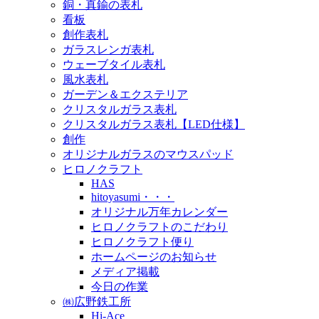
銅・真鍮の表札
看板
創作表札
ガラスレンガ表札
ウェーブタイル表札
風水表札
ガーデン＆エクステリア
クリスタルガラス表札
クリスタルガラス表札【LED仕様】
創作
オリジナルガラスのマウスパッド
ヒロノクラフト
HAS
hitoyasumi・・・
オリジナル万年カレンダー
ヒロノクラフトのこだわり
ヒロノクラフト便り
ホームページのお知らせ
メディア掲載
今日の作業
㈱広野鉄工所
Hi-Ace