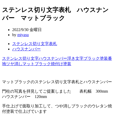
稿
ステンレス切り文字表札 ハウスナン
ナ
バー マットブラック
ビ
ゲ
2022/9/30 金曜日
ー
by
miyasu
シ
ステンレス切り文字表札
ハウスナンバー
ョ
ン
ステンレス切り文字
ハウスナンバー
浮き文字
ブラック塗装
番
地
ツヤ消し
マットブラック
焼付け塗装
マットブラックのステンレス切り文字表札とハウスナンバー
門柱の写真を拝見してご提案しました 表札幅 300mm
ハウスナンバー 120mm
手仕上げで面取り加工して、つや消しブラックのウレタン焼
付塗装で仕上げています