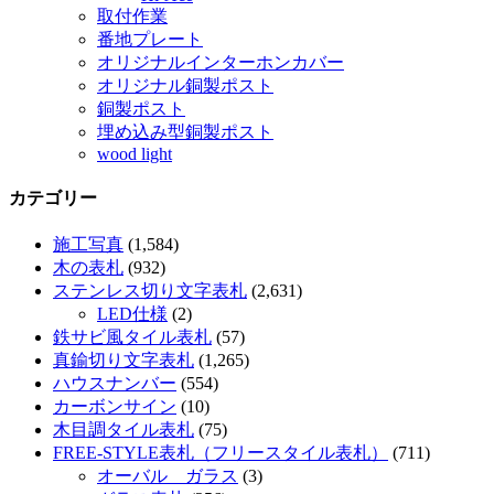
取付作業
番地プレート
オリジナルインターホンカバー
オリジナル銅製ポスト
銅製ポスト
埋め込み型銅製ポスト
wood light
カテゴリー
施工写真
(1,584)
木の表札
(932)
ステンレス切り文字表札
(2,631)
LED仕様
(2)
鉄サビ風タイル表札
(57)
真鍮切り文字表札
(1,265)
ハウスナンバー
(554)
カーボンサイン
(10)
木目調タイル表札
(75)
FREE-STYLE表札（フリースタイル表札）
(711)
オーバル ガラス
(3)