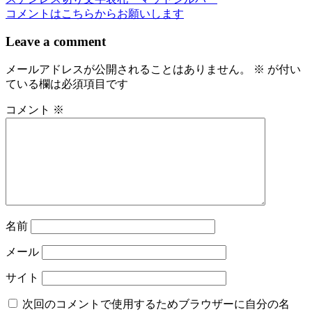
稿
コメントはこちらからお願いします
ナ
Leave a comment
ビ
メールアドレスが公開されることはありません。
※
が付い
ゲ
ている欄は必須項目です
ー
コメント
※
シ
ョ
ン
名前
メール
サイト
次回のコメントで使用するためブラウザーに自分の名