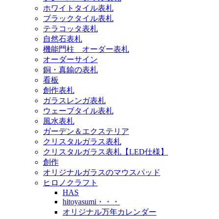
ホワイトタイル表札
ブラックタイル表札
テラコッタ表札
自然石表札
機能門柱 オーダー表札
オーダーサイン
銅・真鍮の表札
看板
創作表札
ガラスレンガ表札
ウェーブタイル表札
風水表札
ガーデン＆エクステリア
クリスタルガラス表札
クリスタルガラス表札【LED仕様】
創作
オリジナルガラスのマウスパッド
ヒロノクラフト
HAS
hitoyasumi・・・
オリジナル万年カレンダー