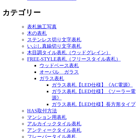
カテゴリー
表札施工写真
木の表札
ステンレス切り文字表札
いぶし真鍮切り文字表札
木目調タイル表札（ウッドグレイン）
FREE-STYLE表札（フリースタイル表札）
ウッドベース表札
オーバル ガラス
ガラス表札
ガラス表札【LED仕様】《AC電源》
ガラス表札【LED仕様】《ソーラー電
源》
ガラス表札【LED仕様】長方形タイプ
HAS取付方法
マンション用表札
アルカイックタイル表札
アンティークタイル表札
フレーバータイル表札