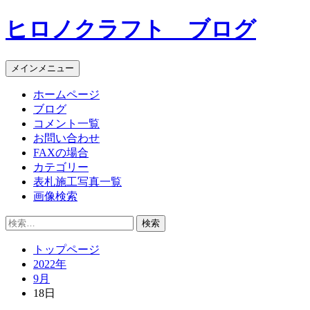
コ
ヒロノクラフト ブログ
ン
テ
ン
メインメニュー
ツ
へ
ホームページ
ス
ブログ
キ
コメント一覧
ッ
お問い合わせ
プ
FAXの場合
カテゴリー
表札施工写真一覧
画像検索
検
索:
トップページ
2022年
9月
18日