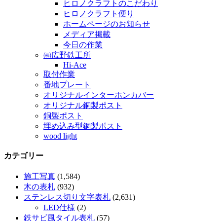
ヒロノクラフトのこだわり
ヒロノクラフト便り
ホームページのお知らせ
メディア掲載
今日の作業
㈱広野鉄工所
Hi-Ace
取付作業
番地プレート
オリジナルインターホンカバー
オリジナル銅製ポスト
銅製ポスト
埋め込み型銅製ポスト
wood light
カテゴリー
施工写真
(1,584)
木の表札
(932)
ステンレス切り文字表札
(2,631)
LED仕様
(2)
鉄サビ風タイル表札
(57)