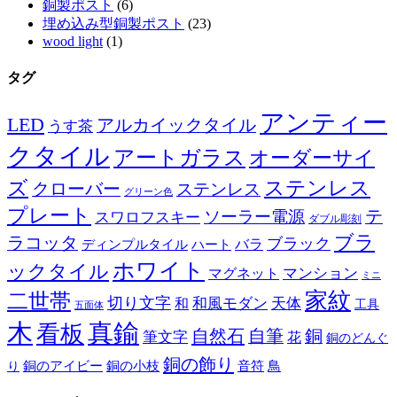
銅製ポスト
(6)
埋め込み型銅製ポスト
(23)
wood light
(1)
タグ
アンティー
LED
アルカイックタイル
うす茶
クタイル
アートガラス
オーダーサイ
ズ
ステンレス
クローバー
ステンレス
グリーン色
プレート
テ
ソーラー電源
スワロフスキー
ダブル彫刻
ブラ
ラコッタ
ブラック
ディンプルタイル
バラ
ハート
ホワイト
ックタイル
マグネット
マンション
ミニ
家紋
二世帯
切り文字
和
和風モダン
天体
工具
五面体
木
真鍮
看板
自然石
自筆
銅
筆文字
花
銅のどんぐ
銅の飾り
銅のアイビー
鳥
り
銅の小枝
音符