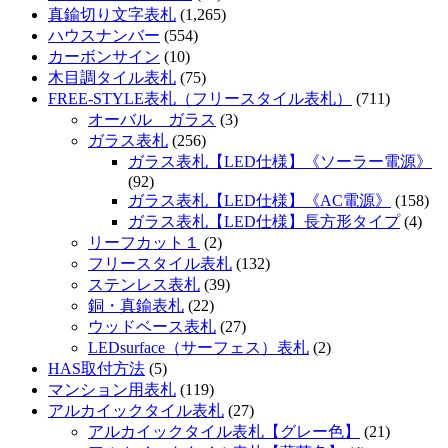
真鍮切り文字表札
(1,265)
ハウスナンバー
(554)
カーボンサイン
(10)
木目調タイル表札
(75)
FREE-STYLE表札（フリースタイル表札）
(711)
オーバル ガラス
(3)
ガラス表札
(256)
ガラス表札【LED仕様】《ソーラー電源》
(92)
ガラス表札【LED仕様】《AC電源》
(158)
ガラス表札【LED仕様】長方形タイプ
(4)
リーフカット１
(2)
フリースタイル表札
(132)
ステンレス表札
(39)
銅・真鍮表札
(22)
ウッドベース表札
(27)
LEDsurface（サーフェス）表札
(2)
HAS取付方法
(5)
マンション用表札
(119)
アルカイックタイル表札
(27)
アルカイックタイル表札【グレー色】
(21)