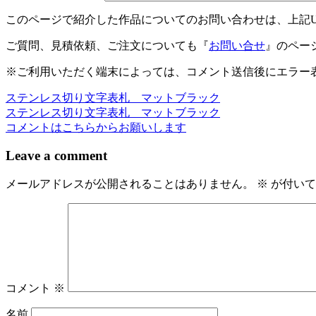
このページで紹介した作品についてのお問い合わせは、上記
有
ご質問、見積依頼、ご注文についても『
お問い合せ
』のペー
※ご利用いただく端末によっては、コメント送信後にエラー表
ステンレス切り文字表札 マットブラック
投
ステンレス切り文字表札 マットブラック
稿
コメントはこちらからお願いします
ナ
Leave a comment
ビ
メールアドレスが公開されることはありません。
※
が付いて
ゲ
ー
シ
ョ
ン
コメント
※
名前