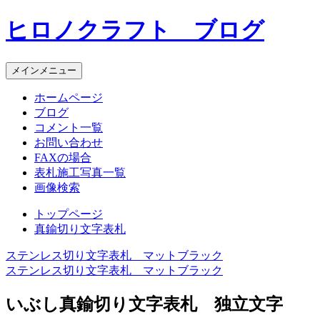
コ
ヒロノクラフト ブログ
ン
テ
ン
メインメニュー
ツ
へ
ホームページ
ス
ブログ
キ
コメント一覧
ッ
お問い合わせ
プ
FAXの場合
表札施工写真一覧
画像検索
トップページ
真鍮切り文字表札
ステンレス切り文字表札 マットブラック
投
ステンレス切り文字表札 マットブラック
稿
いぶし真鍮切り文字表札 独立文字
ナ