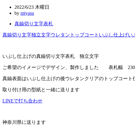
ビ
2022/6/23 木曜日
ゲ
by
miyasu
ー
真鍮切り文字表札
シ
真鍮切り文字
独立文字
ウレタントップコート
いぶし仕上げ
い
ョ
ン
いぶし仕上げの真鍮切り文字表札 独立文字
ご希望のイメージでデザイン、製作しました 表札幅 230
真鍮表面はいぶし仕上げの後ウレタンクリアのトップコート
取り付け用の型紙と一緒に送ります
LINEで打ち合わせ
神奈川県に送ります