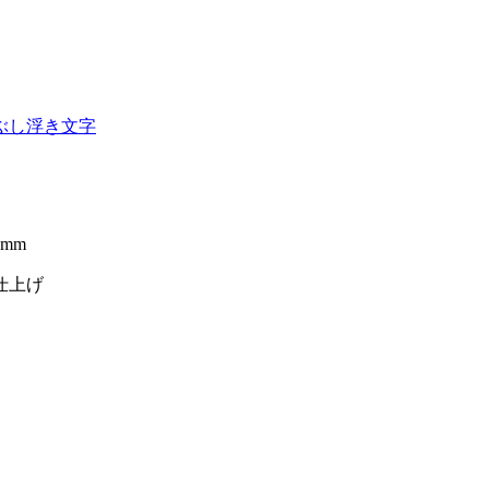
ぶし
浮き文字
mm
仕上げ