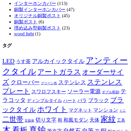
インターホンカバー
(113)
銅製インターホンカバー
(47)
オリジナル銅製ポスト
(45)
銅製ポスト
(6)
埋め込み型銅製ポスト
(23)
wood light
(1)
タグ
アンティー
LED
アルカイックタイル
うす茶
クタイル
アートガラス
オーダーサイ
ズ
ステンレス
クローバー
ステンレス
グリーン色
プレート
テ
ソーラー電源
スワロフスキー
ダブル彫刻
ブラ
ラコッタ
ブラック
ディンプルタイル
バラ
ハート
ホワイト
ックタイル
マグネット
マンション
ミニ
家紋
二世帯
切り文字
和
和風モダン
天体
工具
五面体
木
真鍮
看板
自然石
自筆
銅