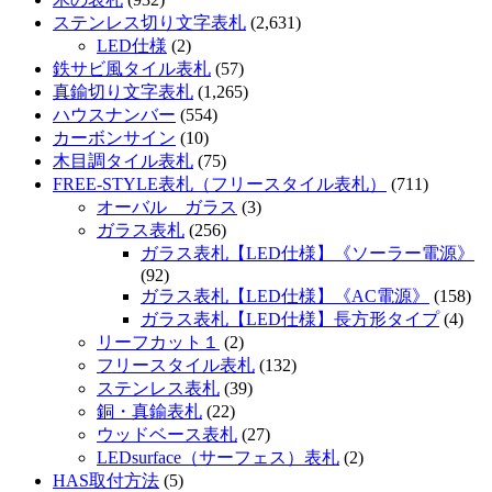
ステンレス切り文字表札
(2,631)
LED仕様
(2)
鉄サビ風タイル表札
(57)
真鍮切り文字表札
(1,265)
ハウスナンバー
(554)
カーボンサイン
(10)
木目調タイル表札
(75)
FREE-STYLE表札（フリースタイル表札）
(711)
オーバル ガラス
(3)
ガラス表札
(256)
ガラス表札【LED仕様】《ソーラー電源》
(92)
ガラス表札【LED仕様】《AC電源》
(158)
ガラス表札【LED仕様】長方形タイプ
(4)
リーフカット１
(2)
フリースタイル表札
(132)
ステンレス表札
(39)
銅・真鍮表札
(22)
ウッドベース表札
(27)
LEDsurface（サーフェス）表札
(2)
HAS取付方法
(5)