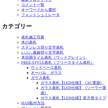
コメント一覧
キーワードから選択
フォントシュミレータ
カテゴリー
表札施工写真
木の表札
ステンレス切り文字表札
いぶし真鍮切り文字表札
木目調タイル表札（ウッドグレイン）
FREE-STYLE表札（フリースタイル表札）
ウッドベース表札
オーバル ガラス
ガラス表札
ガラス表札【LED仕様】《AC電源》
ガラス表札【LED仕様】《ソーラー電
源》
ガラス表札【LED仕様】長方形タイプ
HAS取付方法