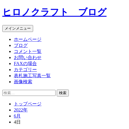
コ
ヒロノクラフト ブログ
ン
テ
ン
メインメニュー
ツ
へ
ホームページ
ス
ブログ
キ
コメント一覧
ッ
お問い合わせ
プ
FAXの場合
カテゴリー
表札施工写真一覧
画像検索
検
索:
トップページ
2022年
6月
4日