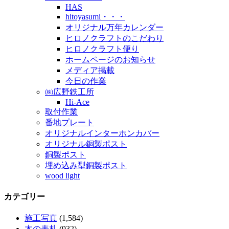
HAS
hitoyasumi・・・
オリジナル万年カレンダー
ヒロノクラフトのこだわり
ヒロノクラフト便り
ホームページのお知らせ
メディア掲載
今日の作業
㈱広野鉄工所
Hi-Ace
取付作業
番地プレート
オリジナルインターホンカバー
オリジナル銅製ポスト
銅製ポスト
埋め込み型銅製ポスト
wood light
カテゴリー
施工写真
(1,584)
木の表札
(932)