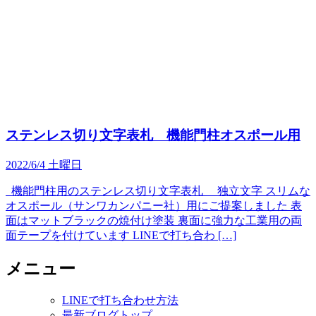
ステンレス切り文字表札 機能門柱オスポール用
2022/6/4 土曜日
機能門柱用のステンレス切り文字表札 独立文字 スリムな
オスポール（サンワカンパニー社）用にご提案しました 表
面はマットブラックの焼付け塗装 裏面に強力な工業用の両
面テープを付けています LINEで打ち合わ […]
メニュー
LINEで打ち合わせ方法
最新ブログトップ