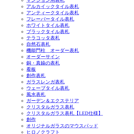
マンション用表札
アルカイックタイル表札
アンティークタイル表札
フレーバータイル表札
ホワイトタイル表札
ブラックタイル表札
テラコッタ表札
自然石表札
機能門柱 オーダー表札
オーダーサイン
銅・真鍮の表札
看板
創作表札
ガラスレンガ表札
ウェーブタイル表札
風水表札
ガーデン＆エクステリア
クリスタルガラス表札
クリスタルガラス表札【LED仕様】
創作
オリジナルガラスのマウスパッド
ヒロノクラフト