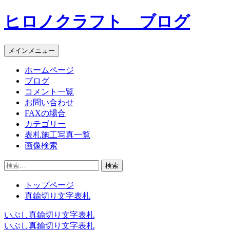
コ
ヒロノクラフト ブログ
ン
テ
ン
メインメニュー
ツ
へ
ホームページ
ス
ブログ
キ
コメント一覧
ッ
お問い合わせ
プ
FAXの場合
カテゴリー
表札施工写真一覧
画像検索
検
索:
トップページ
真鍮切り文字表札
いぶし真鍮切り文字表札
投
いぶし真鍮切り文字表札