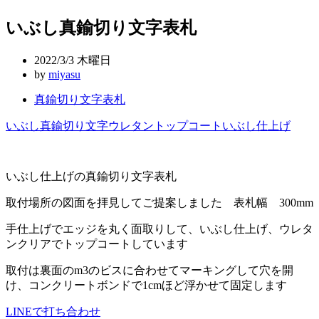
稿
いぶし真鍮切り文字表札
ナ
ビ
2022/3/3 木曜日
ゲ
by
miyasu
ー
真鍮切り文字表札
シ
いぶし
真鍮切り文字
ウレタントップコート
いぶし仕上げ
ョ
ン
いぶし仕上げの真鍮切り文字表札
取付場所の図面を拝見してご提案しました 表札幅 300mm
手仕上げでエッジを丸く面取りして、いぶし仕上げ、ウレタ
ンクリアでトップコートしています
取付は裏面のm3のビスに合わせてマーキングして穴を開
け、コンクリートボンドで1cmほど浮かせて固定します
LINEで打ち合わせ