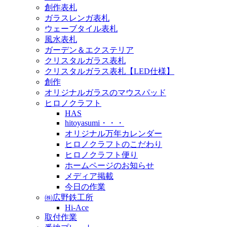
創作表札
ガラスレンガ表札
ウェーブタイル表札
風水表札
ガーデン＆エクステリア
クリスタルガラス表札
クリスタルガラス表札【LED仕様】
創作
オリジナルガラスのマウスパッド
ヒロノクラフト
HAS
hitoyasumi・・・
オリジナル万年カレンダー
ヒロノクラフトのこだわり
ヒロノクラフト便り
ホームページのお知らせ
メディア掲載
今日の作業
㈱広野鉄工所
Hi-Ace
取付作業