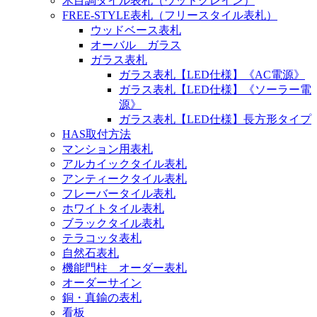
木目調タイル表札（ウッドグレイン）
FREE-STYLE表札（フリースタイル表札）
ウッドベース表札
オーバル ガラス
ガラス表札
ガラス表札【LED仕様】《AC電源》
ガラス表札【LED仕様】《ソーラー電
源》
ガラス表札【LED仕様】長方形タイプ
HAS取付方法
マンション用表札
アルカイックタイル表札
アンティークタイル表札
フレーバータイル表札
ホワイトタイル表札
ブラックタイル表札
テラコッタ表札
自然石表札
機能門柱 オーダー表札
オーダーサイン
銅・真鍮の表札
看板