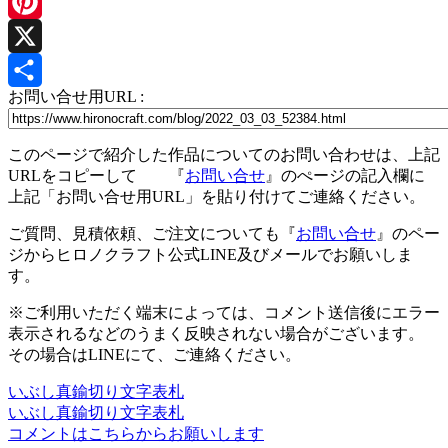
Line
Pinterest
X
お問い合せ用URL :
共
有
このページで紹介した作品についてのお問い合わせは、上記
URLをコピーして 『
お問い合せ
』のぺージの記入欄に
上記「お問い合せ用URL」を貼り付けてご連絡ください。
ご質問、見積依頼、ご注文についても『
お問い合せ
』のペー
ジからヒロノクラフト公式LINE及びメールでお願いしま
す。
※ご利用いただく端末によっては、コメント送信後にエラー
表示されるなどのうまく反映されない場合がございます。
その場合はLINEにて、ご連絡ください。
いぶし真鍮切り文字表札
投
いぶし真鍮切り文字表札
稿
コメントはこちらからお願いします