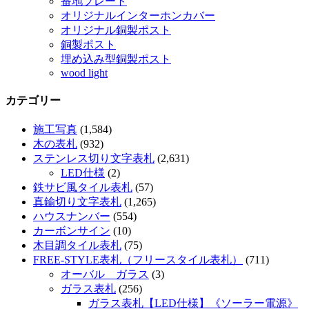
番地プレート
オリジナルインターホンカバー
オリジナル銅製ポスト
銅製ポスト
埋め込み型銅製ポスト
wood light
カテゴリー
施工写真
(1,584)
木の表札
(932)
ステンレス切り文字表札
(2,631)
LED仕様
(2)
鉄サビ風タイル表札
(57)
真鍮切り文字表札
(1,265)
ハウスナンバー
(554)
カーボンサイン
(10)
木目調タイル表札
(75)
FREE-STYLE表札（フリースタイル表札）
(711)
オーバル ガラス
(3)
ガラス表札
(256)
ガラス表札【LED仕様】《ソーラー電源》