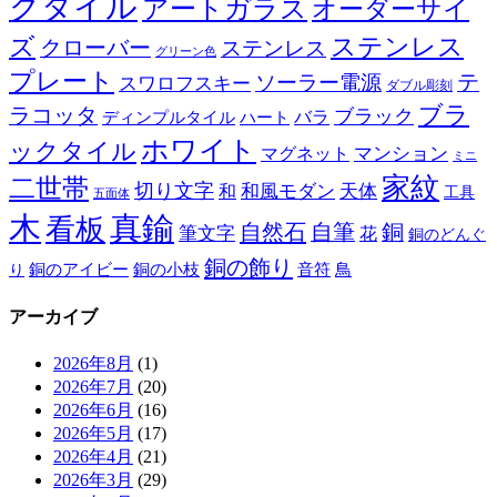
クタイル
アートガラス
オーダーサイ
ズ
ステンレス
クローバー
ステンレス
グリーン色
プレート
テ
ソーラー電源
スワロフスキー
ダブル彫刻
ブラ
ラコッタ
ブラック
ディンプルタイル
バラ
ハート
ホワイト
ックタイル
マグネット
マンション
ミニ
家紋
二世帯
切り文字
和
和風モダン
天体
工具
五面体
木
真鍮
看板
自然石
自筆
銅
筆文字
花
銅のどんぐ
銅の飾り
銅のアイビー
鳥
り
銅の小枝
音符
アーカイブ
2026年8月
(1)
2026年7月
(20)
2026年6月
(16)
2026年5月
(17)
2026年4月
(21)
2026年3月
(29)