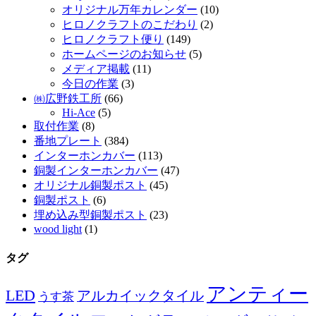
オリジナル万年カレンダー
(10)
ヒロノクラフトのこだわり
(2)
ヒロノクラフト便り
(149)
ホームページのお知らせ
(5)
メディア掲載
(11)
今日の作業
(3)
㈱広野鉄工所
(66)
Hi-Ace
(5)
取付作業
(8)
番地プレート
(384)
インターホンカバー
(113)
銅製インターホンカバー
(47)
オリジナル銅製ポスト
(45)
銅製ポスト
(6)
埋め込み型銅製ポスト
(23)
wood light
(1)
タグ
アンティー
LED
アルカイックタイル
うす茶