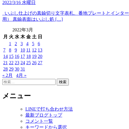
2022/3/16 水曜日
いぶし仕上げの真鍮切り文字表札、番地プレートとインターホンカ
用） 真鍮表面はいぶし処 […]
2022年3月
月
火
水
木
金
土
日
1
2
3
4
5
6
7
8
9
10
11
12
13
14
15
16
17
18
19
20
21
22
23
24
25
26
27
28
29
30
31
« 2月
4月 »
検
索:
メニュー
LINEで打ち合わせ方法
最新ブログトップ
コメント一覧
キーワードから選択