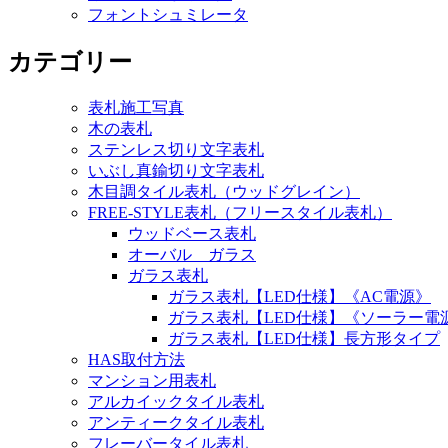
フォントシュミレータ
カテゴリー
表札施工写真
木の表札
ステンレス切り文字表札
いぶし真鍮切り文字表札
木目調タイル表札（ウッドグレイン）
FREE-STYLE表札（フリースタイル表札）
ウッドベース表札
オーバル ガラス
ガラス表札
ガラス表札【LED仕様】《AC電源》
ガラス表札【LED仕様】《ソーラー電
ガラス表札【LED仕様】長方形タイプ
HAS取付方法
マンション用表札
アルカイックタイル表札
アンティークタイル表札
フレーバータイル表札