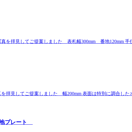
を拝見してご提案しました 表札幅300mm 番地120mm
を拝見してご提案しました 幅200mm 表面は特別に調合し
番地プレート