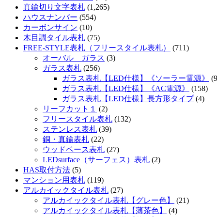
真鍮切り文字表札
(1,265)
ハウスナンバー
(554)
カーボンサイン
(10)
木目調タイル表札
(75)
FREE-STYLE表札（フリースタイル表札）
(711)
オーバル ガラス
(3)
ガラス表札
(256)
ガラス表札【LED仕様】《ソーラー電源》
(9
ガラス表札【LED仕様】《AC電源》
(158)
ガラス表札【LED仕様】長方形タイプ
(4)
リーフカット１
(2)
フリースタイル表札
(132)
ステンレス表札
(39)
銅・真鍮表札
(22)
ウッドベース表札
(27)
LEDsurface（サーフェス）表札
(2)
HAS取付方法
(5)
マンション用表札
(119)
アルカイックタイル表札
(27)
アルカイックタイル表札【グレー色】
(21)
アルカイックタイル表札【薄茶色】
(4)