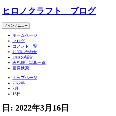
コ
ヒロノクラフト ブログ
ン
テ
ン
メインメニュー
ツ
へ
ホームページ
ス
ブログ
キ
コメント一覧
ッ
お問い合わせ
プ
FAXの場合
表札施工写真一覧
画像検索
トップページ
2022年
3月
16日
日:
2022年3月16日