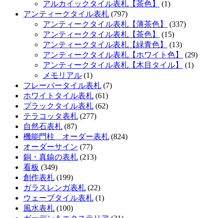
アルカイックタイル表札【茶色】
(1)
アンティークタイル表札
(797)
アンティークタイル表札【薄茶色】
(337)
アンティークタイル表札【茶色】
(15)
アンティークタイル表札【緑青色】
(13)
アンティークタイル表札【ホワイト色】
(29)
アンティークタイル表札【木目タイル】
(1)
メモリアル
(1)
フレーバータイル表札
(7)
ホワイトタイル表札
(61)
ブラックタイル表札
(62)
テラコッタ表札
(277)
自然石表札
(87)
機能門柱 オーダー表札
(824)
オーダーサイン
(77)
銅・真鍮の表札
(213)
看板
(349)
創作表札
(199)
ガラスレンガ表札
(22)
ウェーブタイル表札
(1)
風水表札
(100)