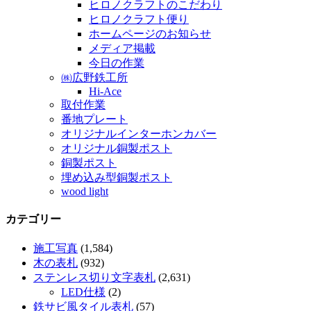
ヒロノクラフトのこだわり
ヒロノクラフト便り
ホームページのお知らせ
メディア掲載
今日の作業
㈱広野鉄工所
Hi-Ace
取付作業
番地プレート
オリジナルインターホンカバー
オリジナル銅製ポスト
銅製ポスト
埋め込み型銅製ポスト
wood light
カテゴリー
施工写真
(1,584)
木の表札
(932)
ステンレス切り文字表札
(2,631)
LED仕様
(2)
鉄サビ風タイル表札
(57)