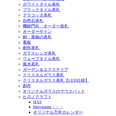
ホワイトタイル表札
ブラックタイル表札
テラコッタ表札
自然石表札
機能門柱 オーダー表札
オーダーサイン
銅・真鍮の表札
看板
創作表札
ガラスレンガ表札
ウェーブタイル表札
風水表札
ガーデン＆エクステリア
クリスタルガラス表札
クリスタルガラス表札【LED仕様】
創作
オリジナルガラスのマウスパッド
ヒロノクラフト
HAS
hitoyasumi・・・
オリジナル万年カレンダー