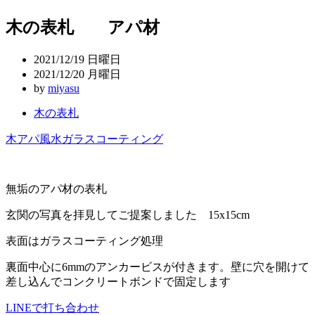
稿
木の表札 アパ材
ナ
ビ
2021/12/19 日曜日
ゲ
2021/12/20 月曜日
by
miyasu
ー
木の表札
シ
ョ
木
アパ
風水
ガラスコーティング
ン
無垢のアパ材の表札
玄関の写真を拝見してご提案しました 15x15cm
表面はガラスコーティング処理
裏面中心に6mmのアンカービスが付きます。壁に穴を開けて
差し込んでコンクリートボンドで固定します
LINEで打ち合わせ