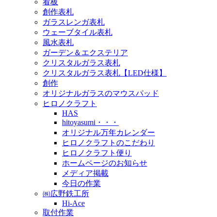
看板
創作表札
ガラスレンガ表札
ウェーブタイル表札
風水表札
ガーデン＆エクステリア
クリスタルガラス表札
クリスタルガラス表札【LED仕様】
創作
オリジナルガラスのマウスパッド
ヒロノクラフト
HAS
hitoyasumi・・・
オリジナル万年カレンダー
ヒロノクラフトのこだわり
ヒロノクラフト便り
ホームページのお知らせ
メディア掲載
今日の作業
㈱広野鉄工所
Hi-Ace
取付作業