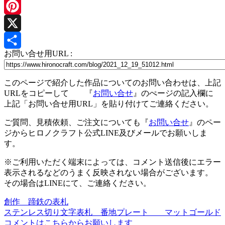
Line
Pinterest
X
お問い合せ用URL :
共
有
このページで紹介した作品についてのお問い合わせは、上記
URLをコピーして 『
お問い合せ
』のぺージの記入欄に
上記「お問い合せ用URL」を貼り付けてご連絡ください。
ご質問、見積依頼、ご注文についても『
お問い合せ
』のペー
ジからヒロノクラフト公式LINE及びメールでお願いしま
す。
※ご利用いただく端末によっては、コメント送信後にエラー
表示されるなどのうまく反映されない場合がございます。
その場合はLINEにて、ご連絡ください。
創作 蹄鉄の表札
投
ステンレス切り文字表札 番地プレート マットゴールド
稿
コメントはこちらからお願いします