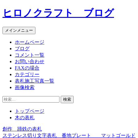
コ
ヒロノクラフト ブログ
ン
テ
ン
メインメニュー
ツ
へ
ホームページ
ス
ブログ
キ
コメント一覧
ッ
お問い合わせ
プ
FAXの場合
カテゴリー
表札施工写真一覧
画像検索
検
索:
トップページ
木の表札
創作 蹄鉄の表札
投
ステンレス切り文字表札 番地プレート マットゴールド