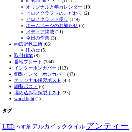
hitoyasumi・・・
(111)
オリジナル万年カレンダー
(10)
ヒロノクラフトのこだわり
(2)
ヒロノクラフト便り
(149)
ホームページのお知らせ
(5)
メディア掲載
(11)
今日の作業
(3)
㈱広野鉄工所
(66)
Hi-Ace
(5)
取付作業
(8)
番地プレート
(384)
インターホンカバー
(113)
銅製インターホンカバー
(47)
オリジナル銅製ポスト
(45)
銅製ポスト
(6)
埋め込み型銅製ポスト
(23)
wood light
(1)
タグ
アンティー
LED
アルカイックタイル
うす茶