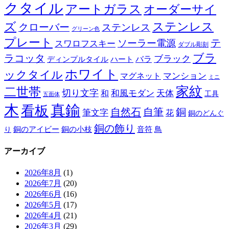
クタイル
アートガラス
オーダーサイ
ズ
ステンレス
クローバー
ステンレス
グリーン色
プレート
テ
ソーラー電源
スワロフスキー
ダブル彫刻
ブラ
ラコッタ
ブラック
ディンプルタイル
バラ
ハート
ホワイト
ックタイル
マグネット
マンション
ミニ
家紋
二世帯
切り文字
和
和風モダン
天体
工具
五面体
木
真鍮
看板
自然石
自筆
銅
筆文字
花
銅のどんぐ
銅の飾り
銅のアイビー
鳥
り
銅の小枝
音符
アーカイブ
2026年8月
(1)
2026年7月
(20)
2026年6月
(16)
2026年5月
(17)
2026年4月
(21)
2026年3月
(29)