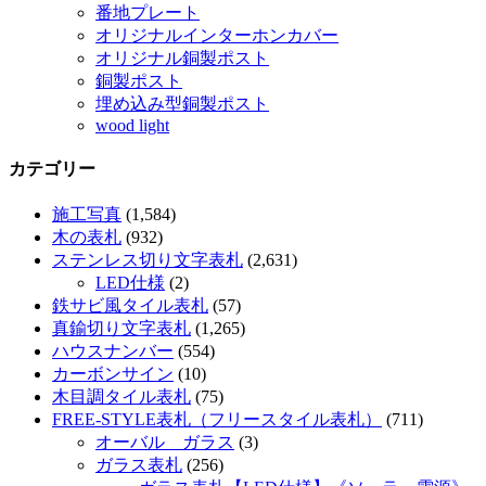
番地プレート
オリジナルインターホンカバー
オリジナル銅製ポスト
銅製ポスト
埋め込み型銅製ポスト
wood light
カテゴリー
施工写真
(1,584)
木の表札
(932)
ステンレス切り文字表札
(2,631)
LED仕様
(2)
鉄サビ風タイル表札
(57)
真鍮切り文字表札
(1,265)
ハウスナンバー
(554)
カーボンサイン
(10)
木目調タイル表札
(75)
FREE-STYLE表札（フリースタイル表札）
(711)
オーバル ガラス
(3)
ガラス表札
(256)