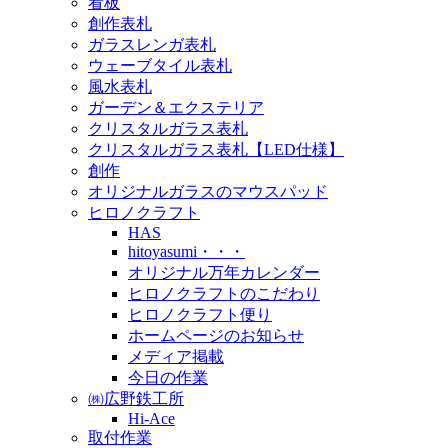
看板
創作表札
ガラスレンガ表札
ウェーブタイル表札
風水表札
ガーデン＆エクステリア
クリスタルガラス表札
クリスタルガラス表札【LED仕様】
創作
オリジナルガラスのマウスパッド
ヒロノクラフト
HAS
hitoyasumi・・・
オリジナル万年カレンダー
ヒロノクラフトのこだわり
ヒロノクラフト便り
ホームページのお知らせ
メディア掲載
今日の作業
㈱広野鉄工所
Hi-Ace
取付作業