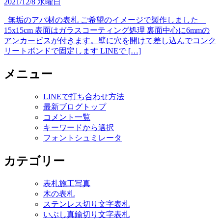
2021/12/8 水曜日
無垢のアパ材の表札 ご希望のイメージで製作しました
15x15cm 表面はガラスコーティング処理 裏面中心に6mmの
アンカービスが付きます。壁に穴を開けて差し込んでコンク
リートボンドで固定します LINEで […]
メニュー
LINEで打ち合わせ方法
最新ブログトップ
コメント一覧
キーワードから選択
フォントシュミレータ
カテゴリー
表札施工写真
木の表札
ステンレス切り文字表札
いぶし真鍮切り文字表札