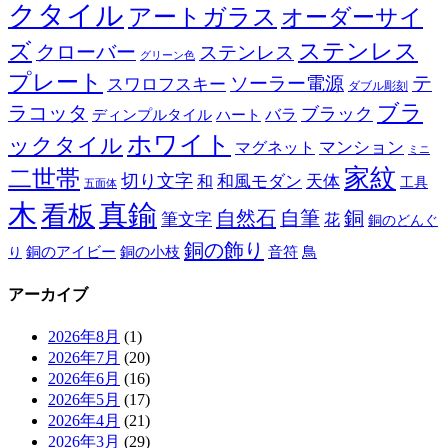
クタイル
アートガラス
オーダーサイ
ズ
ステンレス
クローバー
ステンレス
グリーン色
プレート
テ
ソーラー電源
スワロフスキー
ダブル彫刻
ブラ
ラコッタ
ブラック
ディンプルタイル
バラ
ハート
ホワイト
ックタイル
マグネット
マンション
ミニ
家紋
二世帯
切り文字
和
和風モダン
天体
工具
五面体
木
真鍮
看板
自然石
自筆
銅
筆文字
花
銅のどんぐ
銅の飾り
銅のアイビー
鳥
り
銅の小枝
音符
アーカイブ
2026年8月
(1)
2026年7月
(20)
2026年6月
(16)
2026年5月
(17)
2026年4月
(21)
2026年3月
(29)