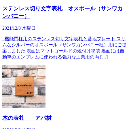
ステンレス切り文字表札 オスポール（サンワカ
ンパニー）
2021/12/8 水曜日
機能門柱用のステンレス切り文字表札と番地プレート スリ
ムなシルバーのオスポール（サンワカンパニー社）用にご提
案しました 表面はマットゴールドの焼付け塗装 裏面には自
動車のエンブレムに使われる強力な工業用の両 […]
木の表札 アパ材