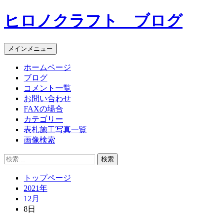
コ
ヒロノクラフト ブログ
ン
テ
ン
メインメニュー
ツ
へ
ホームページ
ス
ブログ
キ
コメント一覧
ッ
お問い合わせ
プ
FAXの場合
カテゴリー
表札施工写真一覧
画像検索
検
索:
トップページ
2021年
12月
8日