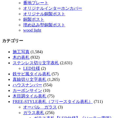
番地プレート
オリジナルインターホンカバー
オリジナル銅製ポスト
銅製ポスト
埋め込み型銅製ポスト
wood light
カテゴリー
施工写真
(1,584)
木の表札
(932)
ステンレス切り文字表札
(2,631)
LED仕様
(2)
鉄サビ風タイル表札
(57)
真鍮切り文字表札
(1,265)
ハウスナンバー
(554)
カーボンサイン
(10)
木目調タイル表札
(75)
FREE-STYLE表札（フリースタイル表札）
(711)
オーバル ガラス
(3)
ガラス表札
(256)