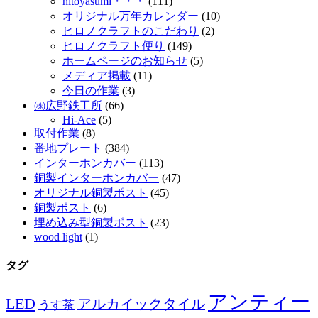
hitoyasumi・・・
(111)
オリジナル万年カレンダー
(10)
ヒロノクラフトのこだわり
(2)
ヒロノクラフト便り
(149)
ホームページのお知らせ
(5)
メディア掲載
(11)
今日の作業
(3)
㈱広野鉄工所
(66)
Hi-Ace
(5)
取付作業
(8)
番地プレート
(384)
インターホンカバー
(113)
銅製インターホンカバー
(47)
オリジナル銅製ポスト
(45)
銅製ポスト
(6)
埋め込み型銅製ポスト
(23)
wood light
(1)
タグ
アンティー
LED
アルカイックタイル
うす茶