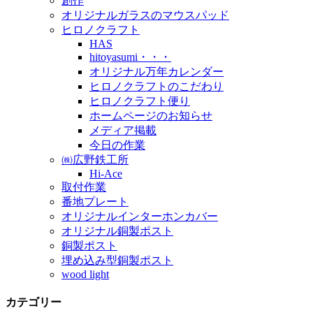
創作
オリジナルガラスのマウスパッド
ヒロノクラフト
HAS
hitoyasumi・・・
オリジナル万年カレンダー
ヒロノクラフトのこだわり
ヒロノクラフト便り
ホームページのお知らせ
メディア掲載
今日の作業
㈱広野鉄工所
Hi-Ace
取付作業
番地プレート
オリジナルインターホンカバー
オリジナル銅製ポスト
銅製ポスト
埋め込み型銅製ポスト
wood light
カテゴリー