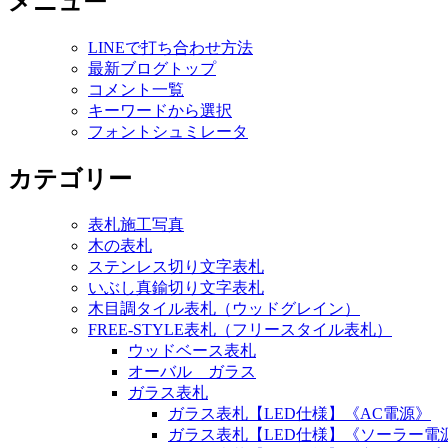
メニュー
LINEで打ち合わせ方法
最新ブログトップ
コメント一覧
キーワードから選択
フォントシュミレータ
カテゴリー
表札施工写真
木の表札
ステンレス切り文字表札
いぶし真鍮切り文字表札
木目調タイル表札（ウッドグレイン）
FREE-STYLE表札（フリースタイル表札）
ウッドベース表札
オーバル ガラス
ガラス表札
ガラス表札【LED仕様】《AC電源》
ガラス表札【LED仕様】《ソーラー電