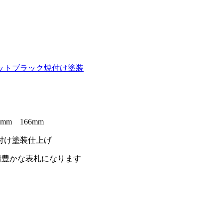
ットブラック
焼付け塗装
 166mm
付け塗装仕上げ
情豊かな表札になります