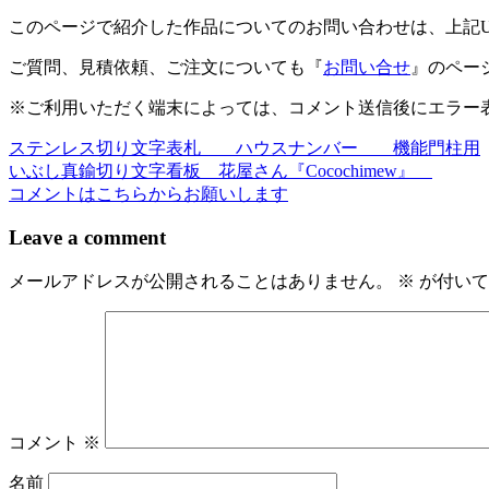
このページで紹介した作品についてのお問い合わせは、上記
有
ご質問、見積依頼、ご注文についても『
お問い合せ
』のペー
※ご利用いただく端末によっては、コメント送信後にエラー表
ステンレス切り文字表札 ハウスナンバー 機能門柱用
投
いぶし真鍮切り文字看板 花屋さん『Cocochimew』
稿
コメントはこちらからお願いします
ナ
Leave a comment
ビ
メールアドレスが公開されることはありません。
※
が付いて
ゲ
ー
シ
ョ
ン
コメント
※
名前