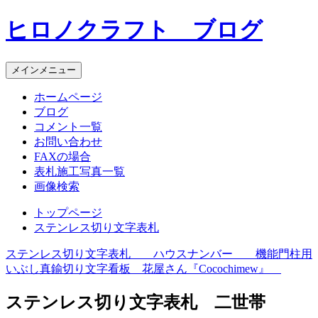
コ
ヒロノクラフト ブログ
ン
テ
ン
メインメニュー
ツ
へ
ホームページ
ス
ブログ
キ
コメント一覧
ッ
お問い合わせ
プ
FAXの場合
表札施工写真一覧
画像検索
トップページ
ステンレス切り文字表札
ステンレス切り文字表札 ハウスナンバー 機能門柱用
投
いぶし真鍮切り文字看板 花屋さん『Cocochimew』
稿
ステンレス切り文字表札 二世帯
ナ