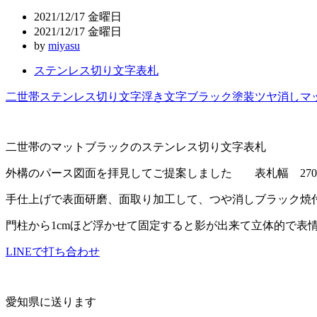
ビ
2021/12/17 金曜日
ゲ
2021/12/17 金曜日
by
miyasu
ー
ステンレス切り文字表札
シ
ョ
二世帯
ステンレス切り文字
浮き文字
ブラック塗装
ツヤ消し
マ
ン
二世帯のマットブラックのステンレス切り文字表札
外構のパース図面を拝見してご提案しました 表札幅 270mm
手仕上げで表面研磨、面取り加工して、つや消しブラック焼
門柱から1cmほど浮かせて固定すると影が出来て立体的で表
LINEで打ち合わせ
愛知県に送ります