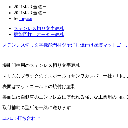
ビ
2021/4/23 金曜日
ゲ
2021/4/23 金曜日
by
miyasu
ー
ステンレス切り文字表札
シ
機能門柱 オーダー表札
ョ
ステンレス切り文字
機能門柱
ツヤ消し
焼付け塗装
マットゴー
ン
機能門柱用のステンレス切り文字表札
スリムなブラックのオスポール（サンワカンパニー社）用に
表面はマットゴールドの焼付け塗装
裏面には自動車のエンブレムに使われる強力な工業用の両面
取付補助の型紙を一緒に送ります
LINEで打ち合わせ