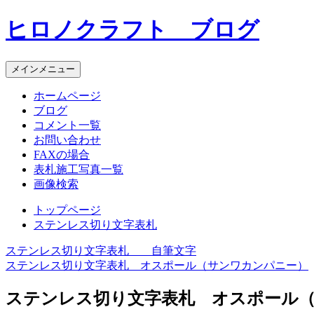
コ
ヒロノクラフト ブログ
ン
テ
ン
メインメニュー
ツ
へ
ホームページ
ス
ブログ
キ
コメント一覧
ッ
お問い合わせ
プ
FAXの場合
表札施工写真一覧
画像検索
トップページ
ステンレス切り文字表札
ステンレス切り文字表札 自筆文字
投
ステンレス切り文字表札 オスポール（サンワカンパニー）
稿
ステンレス切り文字表札 オスポール
ナ