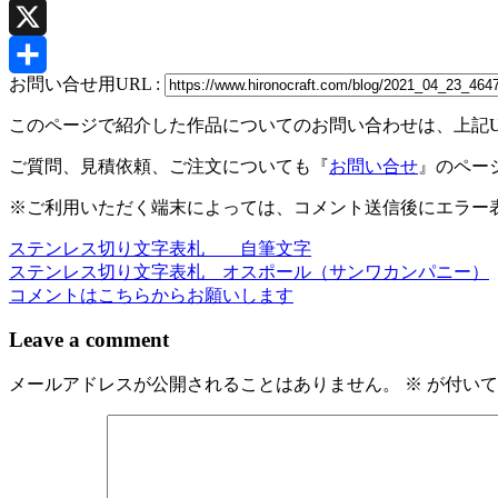
Pinterest
X
お問い合せ用URL :
共
このページで紹介した作品についてのお問い合わせは、上記
有
ご質問、見積依頼、ご注文についても『
お問い合せ
』のペー
※ご利用いただく端末によっては、コメント送信後にエラー表
ステンレス切り文字表札 自筆文字
投
ステンレス切り文字表札 オスポール（サンワカンパニー）
稿
コメントはこちらからお願いします
ナ
Leave a comment
ビ
メールアドレスが公開されることはありません。
※
が付いて
ゲ
ー
シ