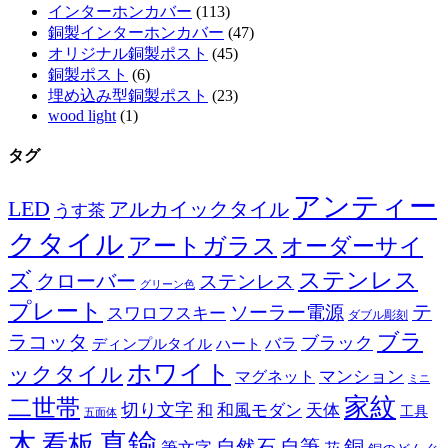
インターホンカバー
(113)
銅製インターホンカバー
(47)
オリジナル銅製ポスト
(45)
銅製ポスト
(6)
埋め込み型銅製ポスト
(23)
wood light
(1)
タグ
アンティー
LED
アルカイックタイル
うす茶
クタイル
アートガラス
オーダーサイ
ズ
ステンレス
クローバー
ステンレス
グリーン色
プレート
テ
ソーラー電源
スワロフスキー
ダブル彫刻
ブラ
ラコッタ
ブラック
ディンプルタイル
バラ
ハート
ホワイト
ックタイル
マグネット
マンション
ミニ
家紋
二世帯
切り文字
和
和風モダン
天体
工具
五面体
木
真鍮
看板
自然石
自筆
銅