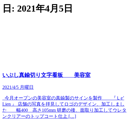
日:
2021年4月5日
いぶし真鍮切り文字看板 美容室
2021/4/5 月曜日
今月オープンの美容室の真鍮製のサインを製作 『Ｌe’
Lien 』 店舗の写真を拝見してロゴのデザイン、加工しまし
た 幅400 高さ105mm 研磨の後、面取り加工してウレタ
ンクリアーのトップコート仕上 […]