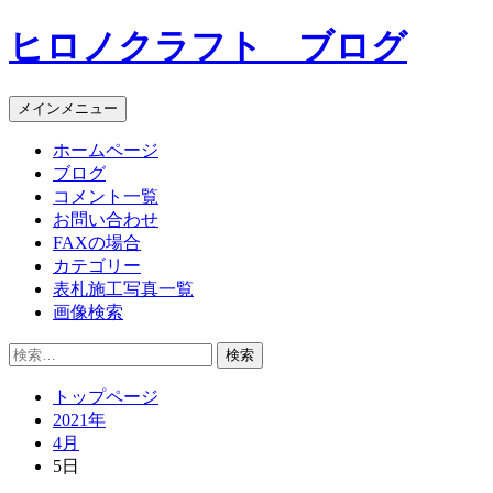
コ
ヒロノクラフト ブログ
ン
テ
ン
メインメニュー
ツ
へ
ホームページ
ス
ブログ
キ
コメント一覧
ッ
お問い合わせ
プ
FAXの場合
カテゴリー
表札施工写真一覧
画像検索
検
索:
トップページ
2021年
4月
5日