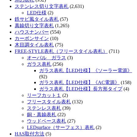
ステンレス切り文字表札
(2,631)
LED仕様
(2)
鉄サビ風タイル表札
(57)
真鍮切り文字表札
(1,265)
ハウスナンバー
(554)
カーボンサイン
(10)
木目調タイル表札
(75)
FREE-STYLE表札（フリースタイル表札）
(711)
オーバル ガラス
(3)
ガラス表札
(256)
ガラス表札【LED仕様】《ソーラー電源》
(92)
ガラス表札【LED仕様】《AC電源》
(158)
ガラス表札【LED仕様】長方形タイプ
(4)
リーフカット１
(2)
フリースタイル表札
(132)
ステンレス表札
(39)
銅・真鍮表札
(22)
ウッドベース表札
(27)
LEDsurface（サーフェス）表札
(2)
HAS取付方法
(5)