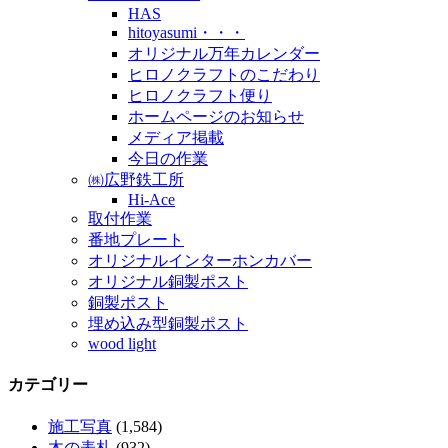
HAS
hitoyasumi・・・
オリジナル万年カレンダー
ヒロノクラフトのこだわり
ヒロノクラフト便り
ホームページのお知らせ
メディア掲載
今日の作業
㈱広野鉄工所
Hi-Ace
取付作業
番地プレート
オリジナルインターホンカバー
オリジナル銅製ポスト
銅製ポスト
埋め込み型銅製ポスト
wood light
カテゴリー
施工写真
(1,584)
木の表札
(932)