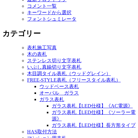
コメント一覧
キーワードから選択
フォントシュミレータ
カテゴリー
表札施工写真
木の表札
ステンレス切り文字表札
いぶし真鍮切り文字表札
木目調タイル表札（ウッドグレイン）
FREE-STYLE表札（フリースタイル表札）
ウッドベース表札
オーバル ガラス
ガラス表札
ガラス表札【LED仕様】《AC電源》
ガラス表札【LED仕様】《ソーラー電
源》
ガラス表札【LED仕様】長方形タイプ
HAS取付方法