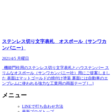
ステンレス切り文字表札 オスポール（サンワカ
ンパニー）
2021/4/5 月曜日
機能門柱用のステンレス切り文字表札とハウスナンバー ス
リムなオスポール（サンワカンパニー社）用にご提案しまし
た 表面はマットゴールドの焼付け塗装 裏面には自動車のエ
ンブレムに使われる強力な工業用の両面テープ […]
メニュー
LINEで打ち合わせ方法
最新ブログトップ