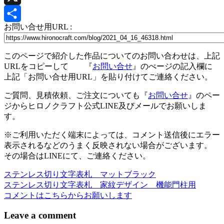
X
お問い合せ用URL :
共
有
このページで紹介した作品についてのお問い合わせは、上記
URLをコピーして 『
お問い合せ
』のぺージの記入欄に
上記「お問い合せ用URL」を貼り付けてご連絡ください。
ご質問、見積依頼、ご注文についても『
お問い合せ
』のペー
ジからヒロノクラフト公式LINE及びメールでお願いしま
す。
※ご利用いただく端末によっては、コメント送信後にエラー
表示されるなどのうまく反映されない場合がございます。
その場合はLINEにて、ご連絡ください。
ステンレス切り文字表札 マットブラック
投
ステンレス切り文字表札 家紋デザイン 機能門柱用
稿
コメントはこちらからお願いします
ナ
Leave a comment