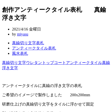
稿
創作アンティークタイル表札 真鍮
ナ
浮き文字
ビ
ゲ
2021/4/16 金曜日
ー
by
miyasu
シ
真鍮切り文字表札
アンティークタイル表札
ョ
風水表札
ン
真鍮切り文字
ウレタントップコート
アンティークタイル
真鍮
浮き文字
アンティークタイルに真鍮の浮き文字の表札
ご希望のイメージで製作しました 200x200mm
研磨仕上げの真鍮切り文字をタイルに浮かせて固定