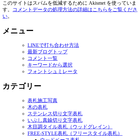
このサイトはスパムを低減するために Akismet を使っていま
す。
コメントデータの処理方法の詳細はこちらをご覧くださ
い
。
メニュー
LINEで打ち合わせ方法
最新ブログトップ
コメント一覧
キーワードから選択
フォントシュミレータ
カテゴリー
表札施工写真
木の表札
ステンレス切り文字表札
いぶし真鍮切り文字表札
木目調タイル表札（ウッドグレイン）
FREE-STYLE表札（フリースタイル表札）
ウッドベース表札