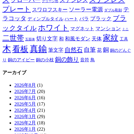
クローバー
ステンレス
グリーン色
プレート
テ
ソーラー電源
スワロフスキー
ダブル彫刻
ブラ
ラコッタ
ブラック
ディンプルタイル
バラ
ハート
ホワイト
ックタイル
マグネット
マンション
ミニ
家紋
二世帯
切り文字
和
和風モダン
天体
工具
五面体
木
真鍮
看板
自然石
自筆
銅
筆文字
花
銅のどんぐ
銅の飾り
銅のアイビー
鳥
り
銅の小枝
音符
アーカイブ
2026年8月
(1)
2026年7月
(20)
2026年6月
(16)
2026年5月
(17)
2026年4月
(21)
2026年3月
(29)
2026年2月
(18)
2026年1月
(22)