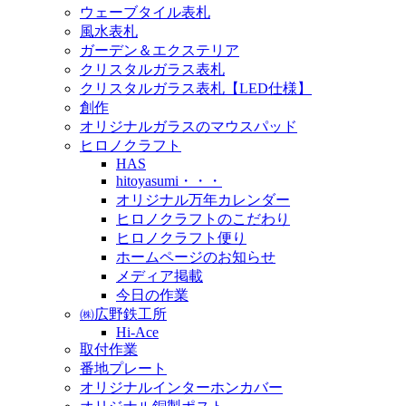
ウェーブタイル表札
風水表札
ガーデン＆エクステリア
クリスタルガラス表札
クリスタルガラス表札【LED仕様】
創作
オリジナルガラスのマウスパッド
ヒロノクラフト
HAS
hitoyasumi・・・
オリジナル万年カレンダー
ヒロノクラフトのこだわり
ヒロノクラフト便り
ホームページのお知らせ
メディア掲載
今日の作業
㈱広野鉄工所
Hi-Ace
取付作業
番地プレート
オリジナルインターホンカバー