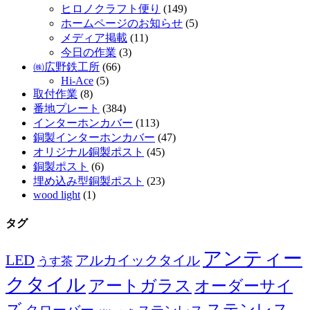
ヒロノクラフト便り
(149)
ホームページのお知らせ
(5)
メディア掲載
(11)
今日の作業
(3)
㈱広野鉄工所
(66)
Hi-Ace
(5)
取付作業
(8)
番地プレート
(384)
インターホンカバー
(113)
銅製インターホンカバー
(47)
オリジナル銅製ポスト
(45)
銅製ポスト
(6)
埋め込み型銅製ポスト
(23)
wood light
(1)
タグ
アンティー
LED
アルカイックタイル
うす茶
クタイル
アートガラス
オーダーサイ
ズ
ステンレス