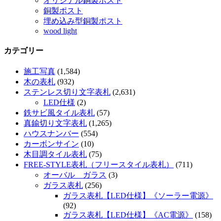
オリジナル銅製ポスト
銅製ポスト
埋め込み型銅製ポスト
wood light
カテゴリー
施工写真
(1,584)
木の表札
(932)
ステンレス切り文字表札
(2,631)
LED仕様
(2)
鉄サビ風タイル表札
(57)
真鍮切り文字表札
(1,265)
ハウスナンバー
(554)
カーボンサイン
(10)
木目調タイル表札
(75)
FREE-STYLE表札（フリースタイル表札）
(711)
オーバル ガラス
(3)
ガラス表札
(256)
ガラス表札【LED仕様】《ソーラー電源》
(92)
ガラス表札【LED仕様】《AC電源》
(158)