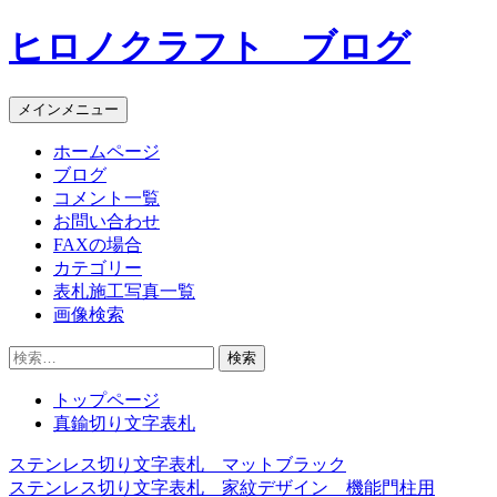
コ
ヒロノクラフト ブログ
ン
テ
ン
メインメニュー
ツ
へ
ホームページ
ス
ブログ
キ
コメント一覧
ッ
お問い合わせ
プ
FAXの場合
カテゴリー
表札施工写真一覧
画像検索
検
索:
トップページ
真鍮切り文字表札
ステンレス切り文字表札 マットブラック
投
ステンレス切り文字表札 家紋デザイン 機能門柱用