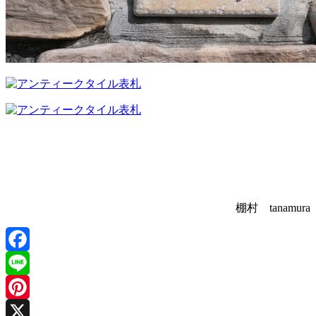
棚村 tanamura
Facebook
Line
Pinterest