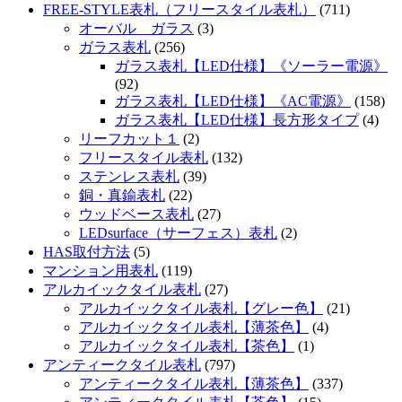
FREE-STYLE表札（フリースタイル表札）
(711)
オーバル ガラス
(3)
ガラス表札
(256)
ガラス表札【LED仕様】《ソーラー電源》
(92)
ガラス表札【LED仕様】《AC電源》
(158)
ガラス表札【LED仕様】長方形タイプ
(4)
リーフカット１
(2)
フリースタイル表札
(132)
ステンレス表札
(39)
銅・真鍮表札
(22)
ウッドベース表札
(27)
LEDsurface（サーフェス）表札
(2)
HAS取付方法
(5)
マンション用表札
(119)
アルカイックタイル表札
(27)
アルカイックタイル表札【グレー色】
(21)
アルカイックタイル表札【薄茶色】
(4)
アルカイックタイル表札【茶色】
(1)
アンティークタイル表札
(797)
アンティークタイル表札【薄茶色】
(337)