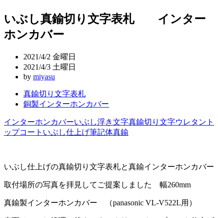
稿
いぶし真鍮切り文字表札 インター
ナ
ホンカバー
ビ
ゲ
2021/4/2 金曜日
ー
2021/4/3 土曜日
by
miyasu
シ
真鍮切り文字表札
ョ
銅製インターホンカバー
ン
インターホンカバー
いぶし
浮き文字
真鍮切り文字
ウレタント
ップコート
いぶし仕上げ
筆記体
真鍮
いぶし仕上げの真鍮切り文字表札と真鍮インターホンカバー
取付場所の写真を拝見してご提案しました 幅260mm
真鍮製インターホンカバー （panasonic VL-V522L用）