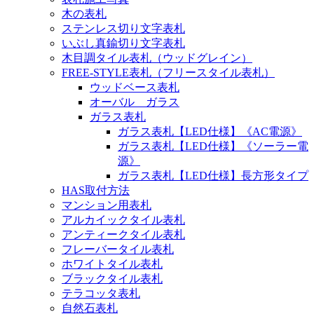
木の表札
ステンレス切り文字表札
いぶし真鍮切り文字表札
木目調タイル表札（ウッドグレイン）
FREE-STYLE表札（フリースタイル表札）
ウッドベース表札
オーバル ガラス
ガラス表札
ガラス表札【LED仕様】《AC電源》
ガラス表札【LED仕様】《ソーラー電
源》
ガラス表札【LED仕様】長方形タイプ
HAS取付方法
マンション用表札
アルカイックタイル表札
アンティークタイル表札
フレーバータイル表札
ホワイトタイル表札
ブラックタイル表札
テラコッタ表札
自然石表札