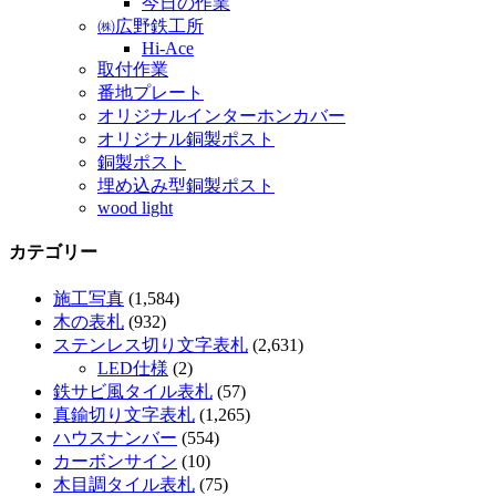
今日の作業
㈱広野鉄工所
Hi-Ace
取付作業
番地プレート
オリジナルインターホンカバー
オリジナル銅製ポスト
銅製ポスト
埋め込み型銅製ポスト
wood light
カテゴリー
施工写真
(1,584)
木の表札
(932)
ステンレス切り文字表札
(2,631)
LED仕様
(2)
鉄サビ風タイル表札
(57)
真鍮切り文字表札
(1,265)
ハウスナンバー
(554)
カーボンサイン
(10)
木目調タイル表札
(75)