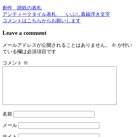
創作 蹄鉄の表札
投
アンティークタイル表札 いぶし真鍮浮き文字
稿
コメントはこちらからお願いします
ナ
Leave a comment
ビ
メールアドレスが公開されることはありません。
※
が付い
ゲ
ている欄は必須項目です
ー
コメント
※
シ
ョ
ン
名前
メール
サイト