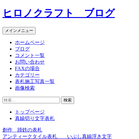
コ
ヒロノクラフト ブログ
ン
テ
ン
メインメニュー
ツ
へ
ホームページ
ス
ブログ
キ
コメント一覧
ッ
お問い合わせ
プ
FAXの場合
カテゴリー
表札施工写真一覧
画像検索
検
索:
トップページ
真鍮切り文字表札
創作 蹄鉄の表札
投
アンティークタイル表札 いぶし真鍮浮き文字