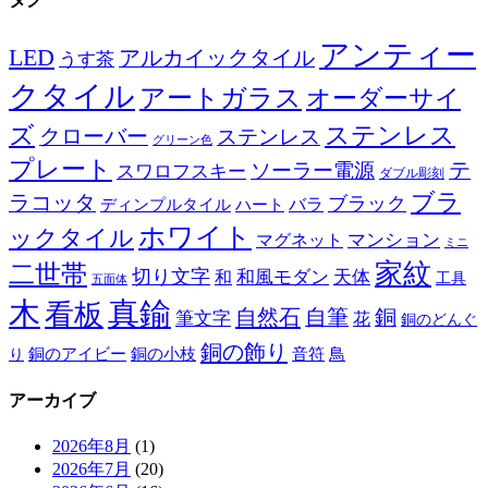
アンティー
LED
アルカイックタイル
うす茶
クタイル
アートガラス
オーダーサイ
ズ
ステンレス
クローバー
ステンレス
グリーン色
プレート
テ
ソーラー電源
スワロフスキー
ダブル彫刻
ブラ
ラコッタ
ブラック
ディンプルタイル
バラ
ハート
ホワイト
ックタイル
マグネット
マンション
ミニ
家紋
二世帯
切り文字
和
和風モダン
天体
工具
五面体
木
真鍮
看板
自然石
自筆
銅
筆文字
花
銅のどんぐ
銅の飾り
銅のアイビー
鳥
り
銅の小枝
音符
アーカイブ
2026年8月
(1)
2026年7月
(20)