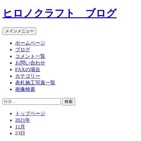
コ
ヒロノクラフト ブログ
ン
テ
ン
メインメニュー
ツ
へ
ホームページ
ス
ブログ
キ
コメント一覧
ッ
お問い合わせ
プ
FAXの場合
カテゴリー
表札施工写真一覧
画像検索
検
索:
トップページ
2021年
11月
23日