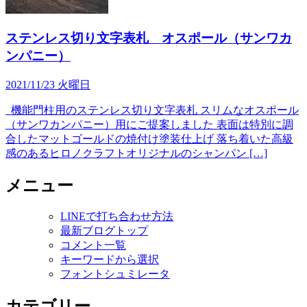
ステンレス切り文字表札 オスポール（サンワカ
ンパニー）
2021/11/23 火曜日
機能門柱用のステンレス切り文字表札 スリムなオスポール
（サンワカンパニー）用にご提案しました 表面は特別に調
合したマットゴールドの焼付け塗装仕上げ 落ち着いた高級
感のあるヒロノクラフトオリジナルのシャンパン […]
メニュー
LINEで打ち合わせ方法
最新ブログトップ
コメント一覧
キーワードから選択
フォントシュミレータ
カテゴリー