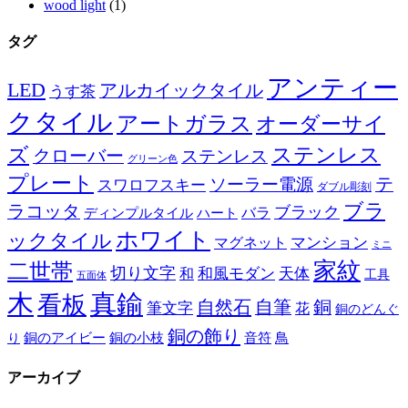
wood light
(1)
タグ
アンティー
LED
アルカイックタイル
うす茶
クタイル
アートガラス
オーダーサイ
ズ
ステンレス
クローバー
ステンレス
グリーン色
プレート
テ
ソーラー電源
スワロフスキー
ダブル彫刻
ブラ
ラコッタ
ブラック
ディンプルタイル
バラ
ハート
ホワイト
ックタイル
マグネット
マンション
ミニ
家紋
二世帯
切り文字
和
和風モダン
天体
工具
五面体
木
真鍮
看板
自然石
自筆
銅
筆文字
花
銅のどんぐ
銅の飾り
銅のアイビー
鳥
り
銅の小枝
音符
アーカイブ