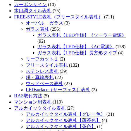
カーボンサイン
(10)
木目調タイル表札
(75)
FREE-STYLE表札（フリースタイル表札）
(711)
オーバル ガラス
(3)
ガラス表札
(256)
ガラス表札【LED仕様】《ソーラー電源》
(92)
ガラス表札【LED仕様】《AC電源》
(158)
ガラス表札【LED仕様】長方形タイプ
(4)
リーフカット１
(2)
フリースタイル表札
(132)
ステンレス表札
(39)
銅・真鍮表札
(22)
ウッドベース表札
(27)
LEDsurface（サーフェス）表札
(2)
HAS取付方法
(5)
マンション用表札
(119)
アルカイックタイル表札
(27)
アルカイックタイル表札【グレー色】
(21)
アルカイックタイル表札【薄茶色】
(4)
アルカイックタイル表札【茶色】
(1)