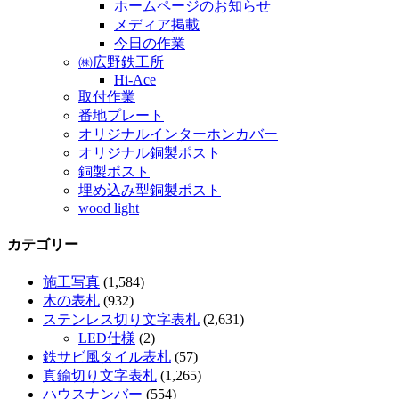
ホームページのお知らせ
メディア掲載
今日の作業
㈱広野鉄工所
Hi-Ace
取付作業
番地プレート
オリジナルインターホンカバー
オリジナル銅製ポスト
銅製ポスト
埋め込み型銅製ポスト
wood light
カテゴリー
施工写真
(1,584)
木の表札
(932)
ステンレス切り文字表札
(2,631)
LED仕様
(2)
鉄サビ風タイル表札
(57)
真鍮切り文字表札
(1,265)
ハウスナンバー
(554)