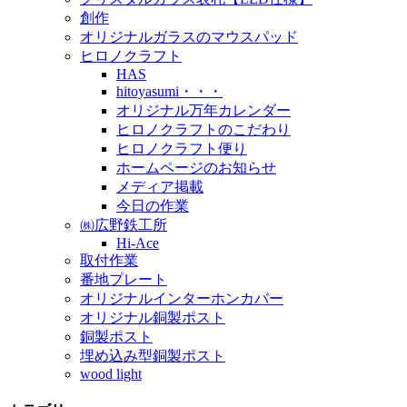
創作
オリジナルガラスのマウスパッド
ヒロノクラフト
HAS
hitoyasumi・・・
オリジナル万年カレンダー
ヒロノクラフトのこだわり
ヒロノクラフト便り
ホームページのお知らせ
メディア掲載
今日の作業
㈱広野鉄工所
Hi-Ace
取付作業
番地プレート
オリジナルインターホンカバー
オリジナル銅製ポスト
銅製ポスト
埋め込み型銅製ポスト
wood light