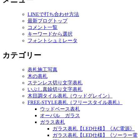
メニュー
LINEで打ち合わせ方法
最新ブログトップ
コメント一覧
キーワードから選択
フォントシュミレータ
カテゴリー
表札施工写真
木の表札
ステンレス切り文字表札
いぶし真鍮切り文字表札
木目調タイル表札（ウッドグレイン）
FREE-STYLE表札（フリースタイル表札）
ウッドベース表札
オーバル ガラス
ガラス表札
ガラス表札【LED仕様】《AC電源》
ガラス表札【LED仕様】《ソーラー電