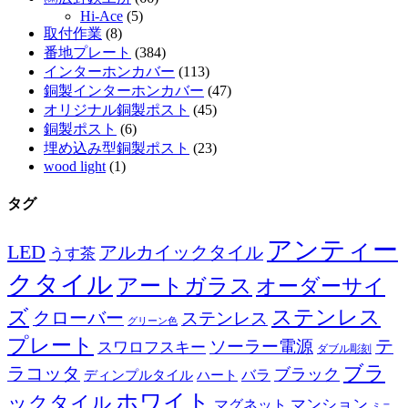
Hi-Ace
(5)
取付作業
(8)
番地プレート
(384)
インターホンカバー
(113)
銅製インターホンカバー
(47)
オリジナル銅製ポスト
(45)
銅製ポスト
(6)
埋め込み型銅製ポスト
(23)
wood light
(1)
タグ
アンティー
LED
アルカイックタイル
うす茶
クタイル
アートガラス
オーダーサイ
ズ
ステンレス
クローバー
ステンレス
グリーン色
プレート
テ
ソーラー電源
スワロフスキー
ダブル彫刻
ブラ
ラコッタ
ブラック
ディンプルタイル
バラ
ハート
ホワイト
ックタイル
マグネット
マンション
ミニ