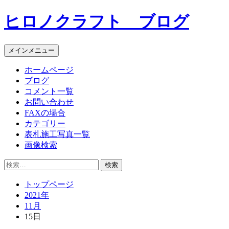
コ
ヒロノクラフト ブログ
ン
テ
ン
メインメニュー
ツ
へ
ホームページ
ス
ブログ
キ
コメント一覧
ッ
お問い合わせ
プ
FAXの場合
カテゴリー
表札施工写真一覧
画像検索
検
索:
トップページ
2021年
11月
15日