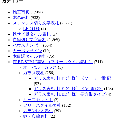
カテゴリー
施工写真
(1,584)
木の表札
(932)
ステンレス切り文字表札
(2,631)
LED仕様
(2)
鉄サビ風タイル表札
(57)
真鍮切り文字表札
(1,265)
ハウスナンバー
(554)
カーボンサイン
(10)
木目調タイル表札
(75)
FREE-STYLE表札（フリースタイル表札）
(711)
オーバル ガラス
(3)
ガラス表札
(256)
ガラス表札【LED仕様】《ソーラー電源》
(92)
ガラス表札【LED仕様】《AC電源》
(158)
ガラス表札【LED仕様】長方形タイプ
(4)
リーフカット１
(2)
フリースタイル表札
(132)
ステンレス表札
(39)
銅・真鍮表札
(22)