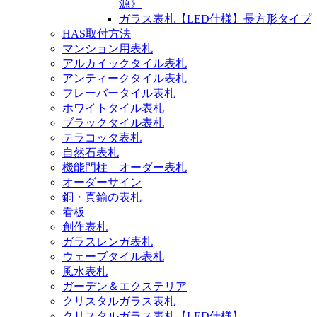
源》
ガラス表札【LED仕様】長方形タイプ
HAS取付方法
マンション用表札
アルカイックタイル表札
アンティークタイル表札
フレーバータイル表札
ホワイトタイル表札
ブラックタイル表札
テラコッタ表札
自然石表札
機能門柱 オーダー表札
オーダーサイン
銅・真鍮の表札
看板
創作表札
ガラスレンガ表札
ウェーブタイル表札
風水表札
ガーデン＆エクステリア
クリスタルガラス表札
クリスタルガラス表札【LED仕様】