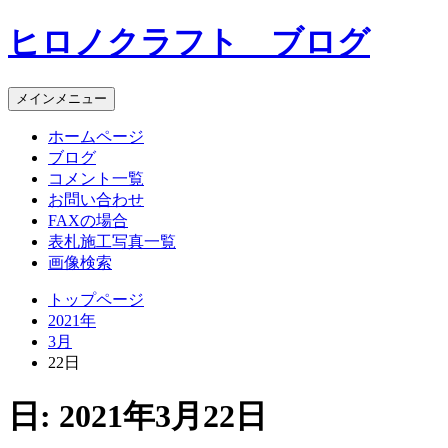
コ
ヒロノクラフト ブログ
ン
テ
ン
メインメニュー
ツ
へ
ホームページ
ス
ブログ
キ
コメント一覧
ッ
お問い合わせ
プ
FAXの場合
表札施工写真一覧
画像検索
トップページ
2021年
3月
22日
日:
2021年3月22日