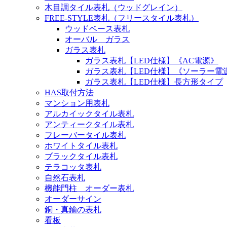
木目調タイル表札（ウッドグレイン）
FREE-STYLE表札（フリースタイル表札）
ウッドベース表札
オーバル ガラス
ガラス表札
ガラス表札【LED仕様】《AC電源》
ガラス表札【LED仕様】《ソーラー電
ガラス表札【LED仕様】長方形タイプ
HAS取付方法
マンション用表札
アルカイックタイル表札
アンティークタイル表札
フレーバータイル表札
ホワイトタイル表札
ブラックタイル表札
テラコッタ表札
自然石表札
機能門柱 オーダー表札
オーダーサイン
銅・真鍮の表札
看板