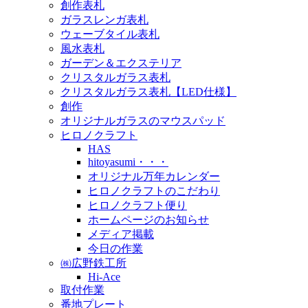
創作表札
ガラスレンガ表札
ウェーブタイル表札
風水表札
ガーデン＆エクステリア
クリスタルガラス表札
クリスタルガラス表札【LED仕様】
創作
オリジナルガラスのマウスパッド
ヒロノクラフト
HAS
hitoyasumi・・・
オリジナル万年カレンダー
ヒロノクラフトのこだわり
ヒロノクラフト便り
ホームページのお知らせ
メディア掲載
今日の作業
㈱広野鉄工所
Hi-Ace
取付作業
番地プレート