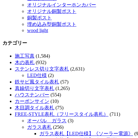
オリジナルインターホンカバー
オリジナル銅製ポスト
銅製ポスト
埋め込み型銅製ポスト
wood light
カテゴリー
施工写真
(1,584)
木の表札
(932)
ステンレス切り文字表札
(2,631)
LED仕様
(2)
鉄サビ風タイル表札
(57)
真鍮切り文字表札
(1,265)
ハウスナンバー
(554)
カーボンサイン
(10)
木目調タイル表札
(75)
FREE-STYLE表札（フリースタイル表札）
(711)
オーバル ガラス
(3)
ガラス表札
(256)
ガラス表札【LED仕様】《ソーラー電源》
(9