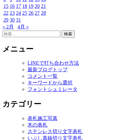
15
16
17
18
19
20
21
22
23
24
25
26
27
28
29
30
31
« 2月
4月 »
検
索:
メニュー
LINEで打ち合わせ方法
最新ブログトップ
コメント一覧
キーワードから選択
フォントシュミレータ
カテゴリー
表札施工写真
木の表札
ステンレス切り文字表札
いぶし真鍮切り文字表札