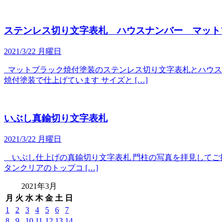
ステンレス切り文字表札 ハウスナンバー マット
2021/3/22 月曜日
マットブラック焼付塗装のステンレス切り文字表札とハウスナ
焼付塗装で仕上げています サイズと […]
いぶし真鍮切り文字表札
2021/3/22 月曜日
いぶし仕上げの真鍮切り文字表札 門柱の写真を拝見してご提
タンクリアのトップコ […]
2021年3月
月
火
水
木
金
土
日
1
2
3
4
5
6
7
8
9
10
11
12
13
14