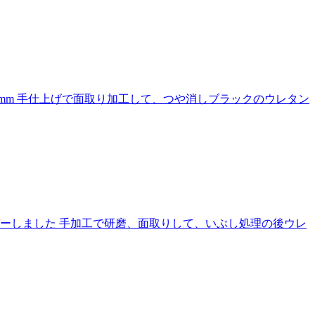
mm 手仕上げで面取り加工して、つや消しブラックのウレタン
バーしました 手加工で研磨、面取りして、いぶし処理の後ウレ