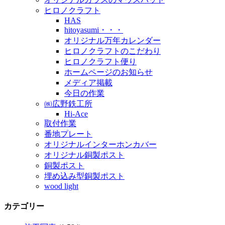
ヒロノクラフト
HAS
hitoyasumi・・・
オリジナル万年カレンダー
ヒロノクラフトのこだわり
ヒロノクラフト便り
ホームページのお知らせ
メディア掲載
今日の作業
㈱広野鉄工所
Hi-Ace
取付作業
番地プレート
オリジナルインターホンカバー
オリジナル銅製ポスト
銅製ポスト
埋め込み型銅製ポスト
wood light
カテゴリー