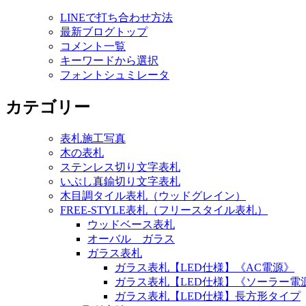
LINEで打ち合わせ方法
最新ブログトップ
コメント一覧
キーワードから選択
フォントシュミレータ
カテゴリー
表札施工写真
木の表札
ステンレス切り文字表札
いぶし真鍮切り文字表札
木目調タイル表札（ウッドグレイン）
FREE-STYLE表札（フリースタイル表札）
ウッドベース表札
オーバル ガラス
ガラス表札
ガラス表札【LED仕様】《AC電源》
ガラス表札【LED仕様】《ソーラー電
ガラス表札【LED仕様】長方形タイプ