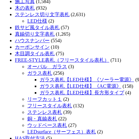
施工写真
(1,584)
木の表札
(932)
ステンレス切り文字表札
(2,631)
LED仕様
(2)
鉄サビ風タイル表札
(57)
真鍮切り文字表札
(1,265)
ハウスナンバー
(554)
カーボンサイン
(10)
木目調タイル表札
(75)
FREE-STYLE表札（フリースタイル表札）
(711)
オーバル ガラス
(3)
ガラス表札
(256)
ガラス表札【LED仕様】《ソーラー電源》
(9
ガラス表札【LED仕様】《AC電源》
(158)
ガラス表札【LED仕様】長方形タイプ
(4)
リーフカット１
(2)
フリースタイル表札
(132)
ステンレス表札
(39)
銅・真鍮表札
(22)
ウッドベース表札
(27)
LEDsurface（サーフェス）表札
(2)
HAS取付方法
(5)