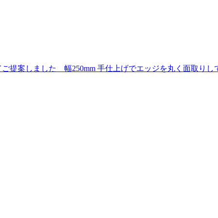
ご提案しました 幅250mm 手仕上げでエッジを丸く面取り