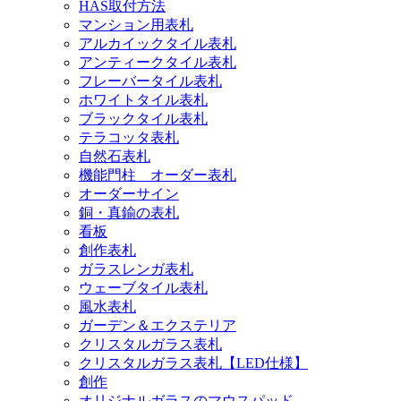
HAS取付方法
マンション用表札
アルカイックタイル表札
アンティークタイル表札
フレーバータイル表札
ホワイトタイル表札
ブラックタイル表札
テラコッタ表札
自然石表札
機能門柱 オーダー表札
オーダーサイン
銅・真鍮の表札
看板
創作表札
ガラスレンガ表札
ウェーブタイル表札
風水表札
ガーデン＆エクステリア
クリスタルガラス表札
クリスタルガラス表札【LED仕様】
創作
オリジナルガラスのマウスパッド