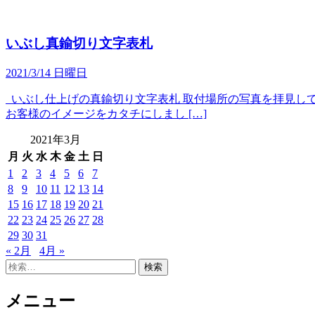
いぶし真鍮切り文字表札
2021/3/14 日曜日
いぶし仕上げの真鍮切り文字表札 取付場所の写真を拝見して
お客様のイメージをカタチにしまし […]
2021年3月
月
火
水
木
金
土
日
1
2
3
4
5
6
7
8
9
10
11
12
13
14
15
16
17
18
19
20
21
22
23
24
25
26
27
28
29
30
31
« 2月
4月 »
検
索:
メニュー