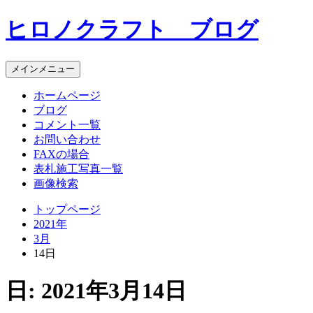
コ
ヒロノクラフト ブログ
ン
テ
ン
メインメニュー
ツ
へ
ホームページ
ス
ブログ
キ
コメント一覧
ッ
お問い合わせ
プ
FAXの場合
表札施工写真一覧
画像検索
トップページ
2021年
3月
14日
日:
2021年3月14日