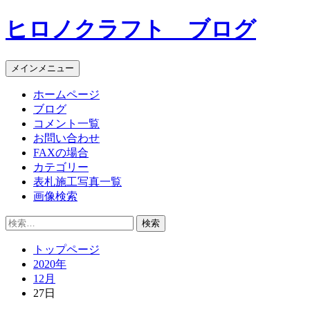
コ
ヒロノクラフト ブログ
ン
テ
ン
メインメニュー
ツ
へ
ホームページ
ス
ブログ
キ
コメント一覧
ッ
お問い合わせ
プ
FAXの場合
カテゴリー
表札施工写真一覧
画像検索
検
索:
トップページ
2020年
12月
27日