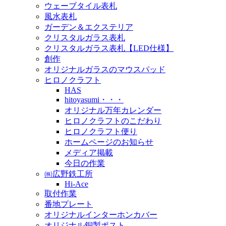
ウェーブタイル表札
風水表札
ガーデン＆エクステリア
クリスタルガラス表札
クリスタルガラス表札【LED仕様】
創作
オリジナルガラスのマウスパッド
ヒロノクラフト
HAS
hitoyasumi・・・
オリジナル万年カレンダー
ヒロノクラフトのこだわり
ヒロノクラフト便り
ホームページのお知らせ
メディア掲載
今日の作業
㈱広野鉄工所
Hi-Ace
取付作業
番地プレート
オリジナルインターホンカバー
オリジナル銅製ポスト