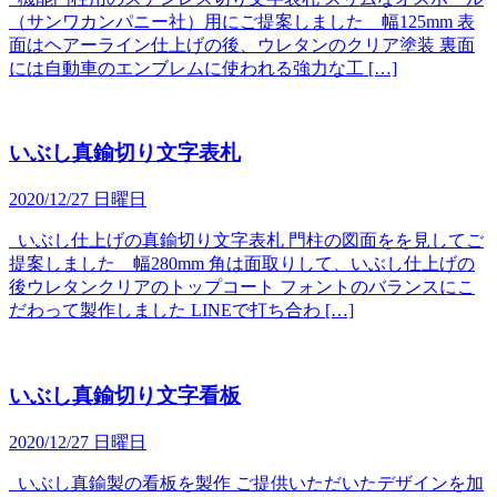
（サンワカンパニー社）用にご提案しました 幅125mm 表
面はヘアーライン仕上げの後、ウレタンのクリア塗装 裏面
には自動車のエンブレムに使われる強力な工 […]
いぶし真鍮切り文字表札
2020/12/27 日曜日
いぶし仕上げの真鍮切り文字表札 門柱の図面をを見してご
提案しました 幅280mm 角は面取りして、いぶし仕上げの
後ウレタンクリアのトップコート フォントのバランスにこ
だわって製作しました LINEで打ち合わ […]
いぶし真鍮切り文字看板
2020/12/27 日曜日
いぶし真鍮製の看板を製作 ご提供いただいたデザインを加