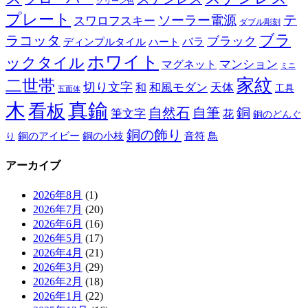
グリーン色
プレート
テ
ソーラー電源
スワロフスキー
ダブル彫刻
ブラ
ラコッタ
ブラック
ディンプルタイル
バラ
ハート
ホワイト
ックタイル
マグネット
マンション
ミニ
家紋
二世帯
切り文字
和
和風モダン
天体
工具
五面体
木
真鍮
看板
自然石
自筆
銅
筆文字
花
銅のどんぐ
銅の飾り
銅のアイビー
鳥
り
銅の小枝
音符
アーカイブ
2026年8月
(1)
2026年7月
(20)
2026年6月
(16)
2026年5月
(17)
2026年4月
(21)
2026年3月
(29)
2026年2月
(18)
2026年1月
(22)