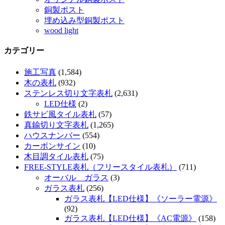
銅製ポスト
埋め込み型銅製ポスト
wood light
カテゴリー
施工写真
(1,584)
木の表札
(932)
ステンレス切り文字表札
(2,631)
LED仕様
(2)
鉄サビ風タイル表札
(57)
真鍮切り文字表札
(1,265)
ハウスナンバー
(554)
カーボンサイン
(10)
木目調タイル表札
(75)
FREE-STYLE表札（フリースタイル表札）
(711)
オーバル ガラス
(3)
ガラス表札
(256)
ガラス表札【LED仕様】《ソーラー電源》
(92)
ガラス表札【LED仕様】《AC電源》
(158)