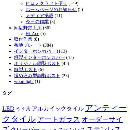
ヒロノクラフト便り
(149)
ホームページのお知らせ
(5)
メディア掲載
(11)
今日の作業
(3)
㈱広野鉄工所
(66)
Hi-Ace
(5)
取付作業
(8)
番地プレート
(384)
インターホンカバー
(113)
銅製インターホンカバー
(47)
オリジナル銅製ポスト
(45)
銅製ポスト
(6)
埋め込み型銅製ポスト
(23)
wood light
(1)
タグ
アンティー
LED
アルカイックタイル
うす茶
クタイル
アートガラス
オーダーサイ
ズ
ステンレス
クローバー
ステンレス