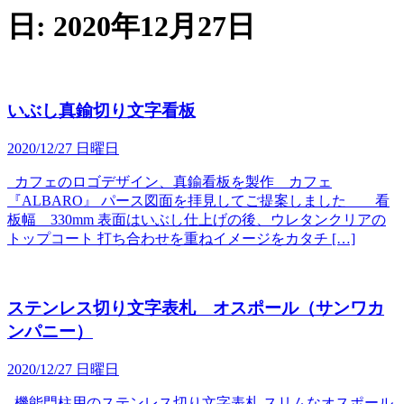
日:
2020年12月27日
いぶし真鍮切り文字看板
2020/12/27 日曜日
カフェのロゴデザイン、真鍮看板を製作 カフェ
『ALBARO』 パース図面を拝見してご提案しました 看
板幅 330mm 表面はいぶし仕上げの後、ウレタンクリアの
トップコート 打ち合わせを重ねイメージをカタチ […]
ステンレス切り文字表札 オスポール（サンワカ
ンパニー）
2020/12/27 日曜日
機能門柱用のステンレス切り文字表札 スリムなオスポール