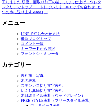
工しました 研磨、面取り加工の後、いぶし仕上げ、ウレタ
ンクリアでトップコートしています LINEで打ち合わせ た
つの市に送ります &nbs […]
メニュー
LINEで打ち合わせ方法
最新ブログトップ
コメント一覧
キーワードから選択
フォントシュミレータ
カテゴリー
表札施工写真
木の表札
ステンレス切り文字表札
いぶし真鍮切り文字表札
木目調タイル表札（ウッドグレイン）
FREE-STYLE表札（フリースタイル表札）
ウッドベース表札