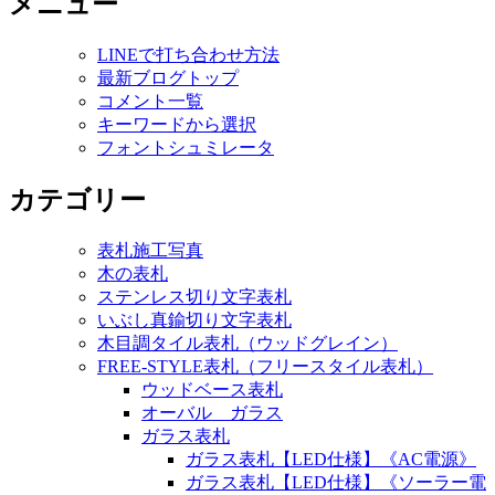
メニュー
LINEで打ち合わせ方法
最新ブログトップ
コメント一覧
キーワードから選択
フォントシュミレータ
カテゴリー
表札施工写真
木の表札
ステンレス切り文字表札
いぶし真鍮切り文字表札
木目調タイル表札（ウッドグレイン）
FREE-STYLE表札（フリースタイル表札）
ウッドベース表札
オーバル ガラス
ガラス表札
ガラス表札【LED仕様】《AC電源》
ガラス表札【LED仕様】《ソーラー電