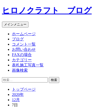
コ
ヒロノクラフト ブログ
ン
テ
ン
メインメニュー
ツ
へ
ホームページ
ス
ブログ
キ
コメント一覧
ッ
お問い合わせ
プ
FAXの場合
カテゴリー
表札施工写真一覧
画像検索
検
索:
トップページ
2020年
12月
7日