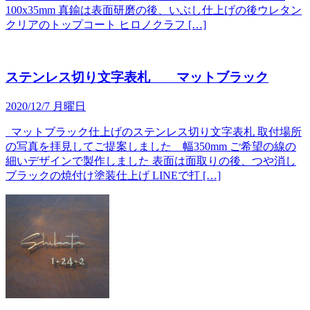
100x35mm 真鍮は表面研磨の後、いぶし仕上げの後ウレタン
クリアのトップコート ヒロノクラフ […]
ステンレス切り文字表札 マットブラック
2020/12/7 月曜日
マットブラック仕上げのステンレス切り文字表札 取付場所
の写真を拝見してご提案しました 幅350mm ご希望の線の
細いデザインで製作しました 表面は面取りの後、つや消し
ブラックの焼付け塗装仕上げ LINEで打 […]