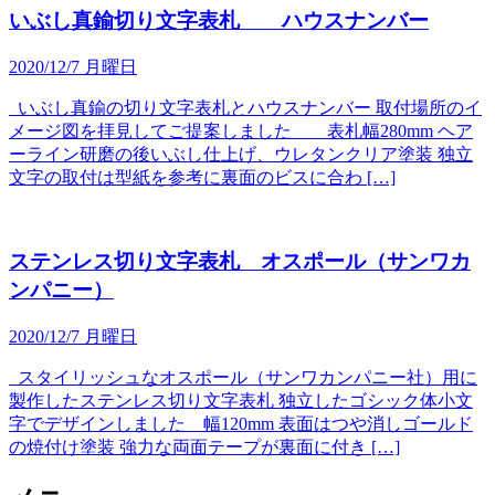
いぶし真鍮切り文字表札 ハウスナンバー
2020/12/7 月曜日
いぶし真鍮の切り文字表札とハウスナンバー 取付場所のイ
メージ図を拝見してご提案しました 表札幅280mm ヘア
ーライン研磨の後いぶし仕上げ、ウレタンクリア塗装 独立
文字の取付は型紙を参考に裏面のビスに合わ […]
ステンレス切り文字表札 オスポール（サンワカ
ンパニー）
2020/12/7 月曜日
スタイリッシュなオスポール（サンワカンパニー社）用に
製作したステンレス切り文字表札 独立したゴシック体小文
字でデザインしました 幅120mm 表面はつや消しゴールド
の焼付け塗装 強力な両面テープが裏面に付き […]