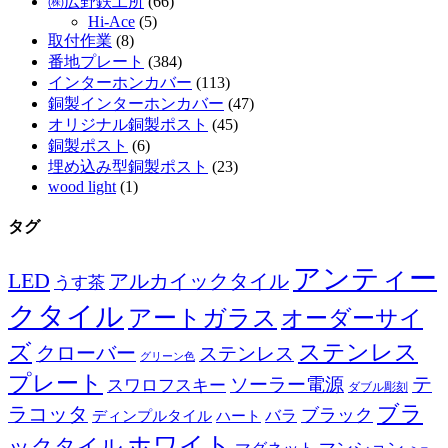
㈱広野鉄工所
(66)
Hi-Ace
(5)
取付作業
(8)
番地プレート
(384)
インターホンカバー
(113)
銅製インターホンカバー
(47)
オリジナル銅製ポスト
(45)
銅製ポスト
(6)
埋め込み型銅製ポスト
(23)
wood light
(1)
タグ
アンティー
LED
アルカイックタイル
うす茶
クタイル
アートガラス
オーダーサイ
ズ
ステンレス
クローバー
ステンレス
グリーン色
プレート
テ
ソーラー電源
スワロフスキー
ダブル彫刻
ブラ
ラコッタ
ブラック
ディンプルタイル
バラ
ハート
ホワイト
ックタイル