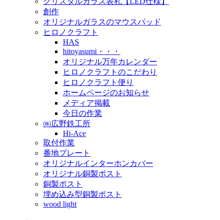
クリスタルガラス表札【LED仕様】
創作
オリジナルガラスのマウスパッド
ヒロノクラフト
HAS
hitoyasumi・・・
オリジナル万年カレンダー
ヒロノクラフトのこだわり
ヒロノクラフト便り
ホームページのお知らせ
メディア掲載
今日の作業
㈱広野鉄工所
Hi-Ace
取付作業
番地プレート
オリジナルインターホンカバー
オリジナル銅製ポスト
銅製ポスト
埋め込み型銅製ポスト
wood light