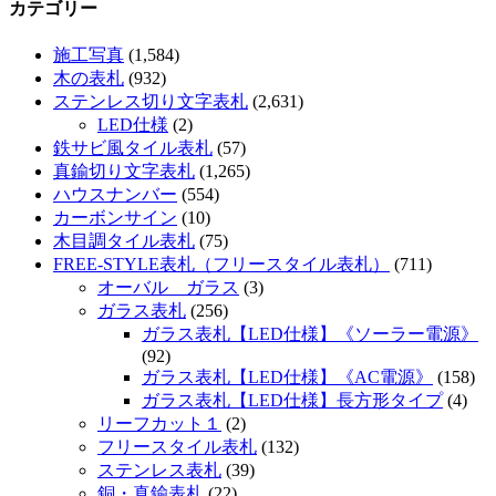
カテゴリー
施工写真
(1,584)
木の表札
(932)
ステンレス切り文字表札
(2,631)
LED仕様
(2)
鉄サビ風タイル表札
(57)
真鍮切り文字表札
(1,265)
ハウスナンバー
(554)
カーボンサイン
(10)
木目調タイル表札
(75)
FREE-STYLE表札（フリースタイル表札）
(711)
オーバル ガラス
(3)
ガラス表札
(256)
ガラス表札【LED仕様】《ソーラー電源》
(92)
ガラス表札【LED仕様】《AC電源》
(158)
ガラス表札【LED仕様】長方形タイプ
(4)
リーフカット１
(2)
フリースタイル表札
(132)
ステンレス表札
(39)
銅・真鍮表札
(22)