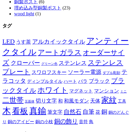
銅製ポスト
(6)
埋め込み型銅製ポスト
(23)
wood light
(1)
タグ
アンティー
LED
アルカイックタイル
うす茶
クタイル
アートガラス
オーダーサイ
ズ
ステンレス
クローバー
ステンレス
グリーン色
プレート
テ
ソーラー電源
スワロフスキー
ダブル彫刻
ブラ
ラコッタ
ブラック
ディンプルタイル
バラ
ハート
ホワイト
ックタイル
マグネット
マンション
ミニ
家紋
二世帯
切り文字
和
和風モダン
天体
工具
五面体
木
真鍮
看板
自然石
自筆
銅
筆文字
花
銅のどんぐ
銅の飾り
銅のアイビー
鳥
り
銅の小枝
音符