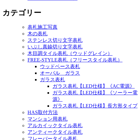
カテゴリー
表札施工写真
木の表札
ステンレス切り文字表札
いぶし真鍮切り文字表札
木目調タイル表札（ウッドグレイン）
FREE-STYLE表札（フリースタイル表札）
ウッドベース表札
オーバル ガラス
ガラス表札
ガラス表札【LED仕様】《AC電源》
ガラス表札【LED仕様】《ソーラー電
源》
ガラス表札【LED仕様】長方形タイプ
HAS取付方法
マンション用表札
アルカイックタイル表札
アンティークタイル表札
フレーバータイル表札