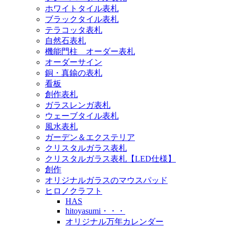
ホワイトタイル表札
ブラックタイル表札
テラコッタ表札
自然石表札
機能門柱 オーダー表札
オーダーサイン
銅・真鍮の表札
看板
創作表札
ガラスレンガ表札
ウェーブタイル表札
風水表札
ガーデン＆エクステリア
クリスタルガラス表札
クリスタルガラス表札【LED仕様】
創作
オリジナルガラスのマウスパッド
ヒロノクラフト
HAS
hitoyasumi・・・
オリジナル万年カレンダー