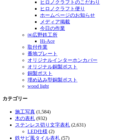
ヒロノクラフトのこだわり
ヒロノクラフト便り
ホームページのお知らせ
メディア掲載
今日の作業
㈱広野鉄工所
Hi-Ace
取付作業
番地プレート
オリジナルインターホンカバー
オリジナル銅製ポスト
銅製ポスト
埋め込み型銅製ポスト
wood light
カテゴリー
施工写真
(1,584)
木の表札
(932)
ステンレス切り文字表札
(2,631)
LED仕様
(2)
鉄サビ風タイル表札
(57)