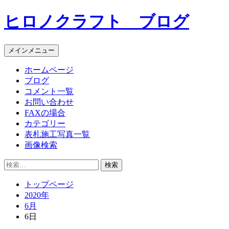
コ
ヒロノクラフト ブログ
ン
テ
ン
メインメニュー
ツ
へ
ホームページ
ス
ブログ
キ
コメント一覧
ッ
お問い合わせ
プ
FAXの場合
カテゴリー
表札施工写真一覧
画像検索
検
索:
トップページ
2020年
6月
6日