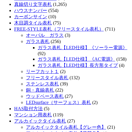
真鍮切り文字表札
(1,265)
ハウスナンバー
(554)
カーボンサイン
(10)
木目調タイル表札
(75)
FREE-STYLE表札（フリースタイル表札）
(711)
オーバル ガラス
(3)
ガラス表札
(256)
ガラス表札【LED仕様】《ソーラー電源》
(92)
ガラス表札【LED仕様】《AC電源》
(158)
ガラス表札【LED仕様】長方形タイプ
(4)
リーフカット１
(2)
フリースタイル表札
(132)
ステンレス表札
(39)
銅・真鍮表札
(22)
ウッドベース表札
(27)
LEDsurface（サーフェス）表札
(2)
HAS取付方法
(5)
マンション用表札
(119)
アルカイックタイル表札
(27)
アルカイックタイル表札【グレー色】
(21)