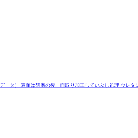
データ） 表面は研磨の後、面取り加工していぶし処理 ウレタン