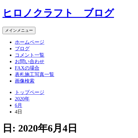
コ
ヒロノクラフト ブログ
ン
テ
ン
メインメニュー
ツ
へ
ホームページ
ス
ブログ
キ
コメント一覧
ッ
お問い合わせ
プ
FAXの場合
表札施工写真一覧
画像検索
トップページ
2020年
6月
4日
日:
2020年6月4日