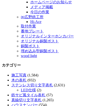
ホームページのお知らせ
メディア掲載
今日の作業
㈱広野鉄工所
Hi-Ace
取付作業
番地プレート
オリジナルインターホンカバー
オリジナル銅製ポスト
銅製ポスト
埋め込み型銅製ポスト
wood light
カテゴリー
施工写真
(1,584)
木の表札
(932)
ステンレス切り文字表札
(2,631)
LED仕様
(2)
鉄サビ風タイル表札
(57)
真鍮切り文字表札
(1,265)
ハウスナンバー
(554)