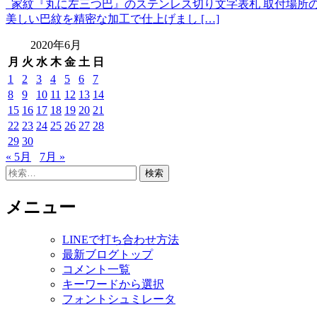
家紋『丸に左三つ巴』のステンレス切り文字表札 取付場所の
美しい巴紋を精密な加工で仕上げまし […]
2020年6月
月
火
水
木
金
土
日
1
2
3
4
5
6
7
8
9
10
11
12
13
14
15
16
17
18
19
20
21
22
23
24
25
26
27
28
29
30
« 5月
7月 »
検
索:
メニュー
LINEで打ち合わせ方法
最新ブログトップ
コメント一覧
キーワードから選択
フォントシュミレータ