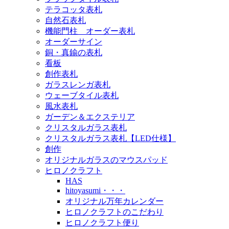
テラコッタ表札
自然石表札
機能門柱 オーダー表札
オーダーサイン
銅・真鍮の表札
看板
創作表札
ガラスレンガ表札
ウェーブタイル表札
風水表札
ガーデン＆エクステリア
クリスタルガラス表札
クリスタルガラス表札【LED仕様】
創作
オリジナルガラスのマウスパッド
ヒロノクラフト
HAS
hitoyasumi・・・
オリジナル万年カレンダー
ヒロノクラフトのこだわり
ヒロノクラフト便り