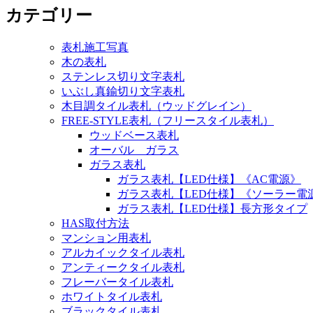
カテゴリー
表札施工写真
木の表札
ステンレス切り文字表札
いぶし真鍮切り文字表札
木目調タイル表札（ウッドグレイン）
FREE-STYLE表札（フリースタイル表札）
ウッドベース表札
オーバル ガラス
ガラス表札
ガラス表札【LED仕様】《AC電源》
ガラス表札【LED仕様】《ソーラー電
ガラス表札【LED仕様】長方形タイプ
HAS取付方法
マンション用表札
アルカイックタイル表札
アンティークタイル表札
フレーバータイル表札
ホワイトタイル表札
ブラックタイル表札