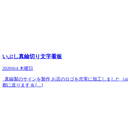
いぶし真鍮切り文字看板
2020/6/4 木曜日
真鍮製のサインを製作 お店のロゴを忠実に加工しました（ai
都に送ります & […]