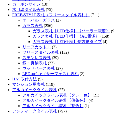
カーボンサイン
(10)
木目調タイル表札
(75)
FREE-STYLE表札（フリースタイル表札）
(711)
オーバル ガラス
(3)
ガラス表札
(256)
ガラス表札【LED仕様】《ソーラー電源》
(9
ガラス表札【LED仕様】《AC電源》
(158)
ガラス表札【LED仕様】長方形タイプ
(4)
リーフカット１
(2)
フリースタイル表札
(132)
ステンレス表札
(39)
銅・真鍮表札
(22)
ウッドベース表札
(27)
LEDsurface（サーフェス）表札
(2)
HAS取付方法
(5)
マンション用表札
(119)
アルカイックタイル表札
(27)
アルカイックタイル表札【グレー色】
(21)
アルカイックタイル表札【薄茶色】
(4)
アルカイックタイル表札【茶色】
(1)
アンティークタイル表札
(797)