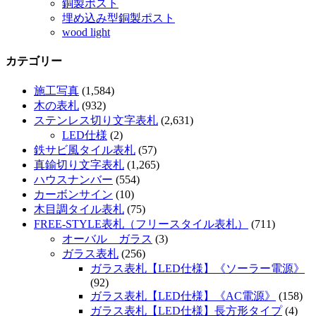
銅製ポスト
埋め込み型銅製ポスト
wood light
カテゴリー
施工写真
(1,584)
木の表札
(932)
ステンレス切り文字表札
(2,631)
LED仕様
(2)
鉄サビ風タイル表札
(57)
真鍮切り文字表札
(1,265)
ハウスナンバー
(554)
カーボンサイン
(10)
木目調タイル表札
(75)
FREE-STYLE表札（フリースタイル表札）
(711)
オーバル ガラス
(3)
ガラス表札
(256)
ガラス表札【LED仕様】《ソーラー電源》
(92)
ガラス表札【LED仕様】《AC電源》
(158)
ガラス表札【LED仕様】長方形タイプ
(4)