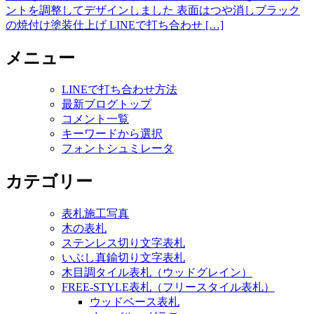
ントを調整してデザインしました 表面はつや消しブラック
の焼付け塗装仕上げ LINEで打ち合わせ […]
メニュー
LINEで打ち合わせ方法
最新ブログトップ
コメント一覧
キーワードから選択
フォントシュミレータ
カテゴリー
表札施工写真
木の表札
ステンレス切り文字表札
いぶし真鍮切り文字表札
木目調タイル表札（ウッドグレイン）
FREE-STYLE表札（フリースタイル表札）
ウッドベース表札