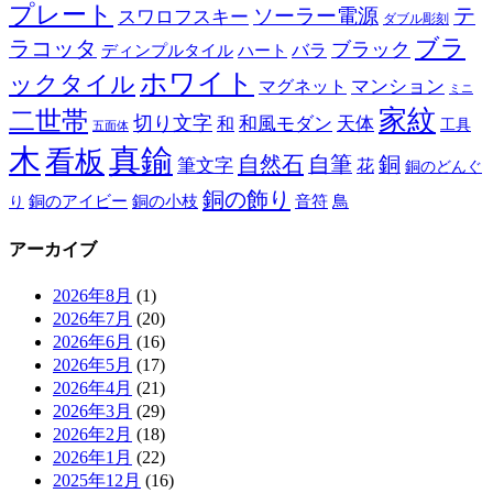
プレート
テ
ソーラー電源
スワロフスキー
ダブル彫刻
ブラ
ラコッタ
ブラック
ディンプルタイル
バラ
ハート
ホワイト
ックタイル
マグネット
マンション
ミニ
家紋
二世帯
切り文字
和
和風モダン
天体
工具
五面体
木
真鍮
看板
自然石
自筆
銅
筆文字
花
銅のどんぐ
銅の飾り
銅のアイビー
鳥
り
銅の小枝
音符
アーカイブ
2026年8月
(1)
2026年7月
(20)
2026年6月
(16)
2026年5月
(17)
2026年4月
(21)
2026年3月
(29)
2026年2月
(18)
2026年1月
(22)
2025年12月
(16)