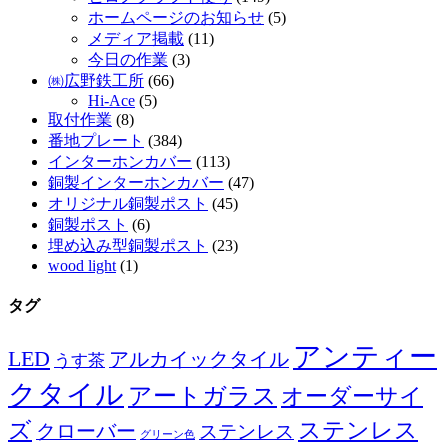
ホームページのお知らせ
(5)
メディア掲載
(11)
今日の作業
(3)
㈱広野鉄工所
(66)
Hi-Ace
(5)
取付作業
(8)
番地プレート
(384)
インターホンカバー
(113)
銅製インターホンカバー
(47)
オリジナル銅製ポスト
(45)
銅製ポスト
(6)
埋め込み型銅製ポスト
(23)
wood light
(1)
タグ
アンティー
LED
アルカイックタイル
うす茶
クタイル
アートガラス
オーダーサイ
ズ
ステンレス
クローバー
ステンレス
グリーン色