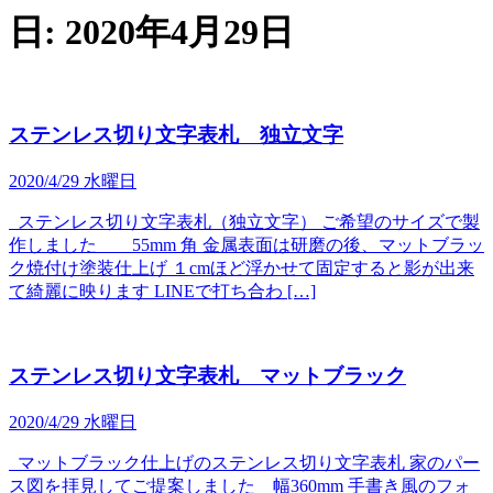
日:
2020年4月29日
ステンレス切り文字表札 独立文字
2020/4/29 水曜日
ステンレス切り文字表札（独立文字） ご希望のサイズで製
作しました 55mm 角 金属表面は研磨の後、マットブラッ
ク焼付け塗装仕上げ １cmほど浮かせて固定すると影が出来
て綺麗に映ります LINEで打ち合わ […]
ステンレス切り文字表札 マットブラック
2020/4/29 水曜日
マットブラック仕上げのステンレス切り文字表札 家のパー
ス図を拝見してご提案しました 幅360mm 手書き風のフォ