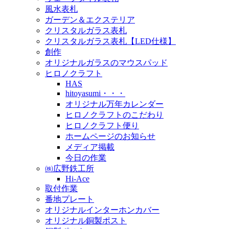
風水表札
ガーデン＆エクステリア
クリスタルガラス表札
クリスタルガラス表札【LED仕様】
創作
オリジナルガラスのマウスパッド
ヒロノクラフト
HAS
hitoyasumi・・・
オリジナル万年カレンダー
ヒロノクラフトのこだわり
ヒロノクラフト便り
ホームページのお知らせ
メディア掲載
今日の作業
㈱広野鉄工所
Hi-Ace
取付作業
番地プレート
オリジナルインターホンカバー
オリジナル銅製ポスト