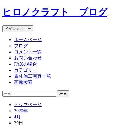
コ
ヒロノクラフト ブログ
ン
テ
ン
メインメニュー
ツ
へ
ホームページ
ス
ブログ
キ
コメント一覧
ッ
お問い合わせ
プ
FAXの場合
カテゴリー
表札施工写真一覧
画像検索
検
索:
トップページ
2020年
4月
29日