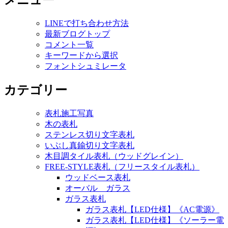
メニュー
LINEで打ち合わせ方法
最新ブログトップ
コメント一覧
キーワードから選択
フォントシュミレータ
カテゴリー
表札施工写真
木の表札
ステンレス切り文字表札
いぶし真鍮切り文字表札
木目調タイル表札（ウッドグレイン）
FREE-STYLE表札（フリースタイル表札）
ウッドベース表札
オーバル ガラス
ガラス表札
ガラス表札【LED仕様】《AC電源》
ガラス表札【LED仕様】《ソーラー電