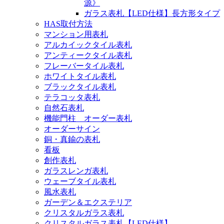
源》
ガラス表札【LED仕様】長方形タイプ
HAS取付方法
マンション用表札
アルカイックタイル表札
アンティークタイル表札
フレーバータイル表札
ホワイトタイル表札
ブラックタイル表札
テラコッタ表札
自然石表札
機能門柱 オーダー表札
オーダーサイン
銅・真鍮の表札
看板
創作表札
ガラスレンガ表札
ウェーブタイル表札
風水表札
ガーデン＆エクステリア
クリスタルガラス表札
クリスタルガラス表札【LED仕様】