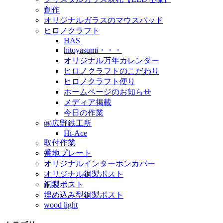
創作
オリジナルガラスのマウスパッド
ヒロノクラフト
HAS
hitoyasumi・・・
オリジナル万年カレンダー
ヒロノクラフトのこだわり
ヒロノクラフト便り
ホームページのお知らせ
メディア掲載
今日の作業
㈱広野鉄工所
Hi-Ace
取付作業
番地プレート
オリジナルインターホンカバー
オリジナル銅製ポスト
銅製ポスト
埋め込み型銅製ポスト
wood light