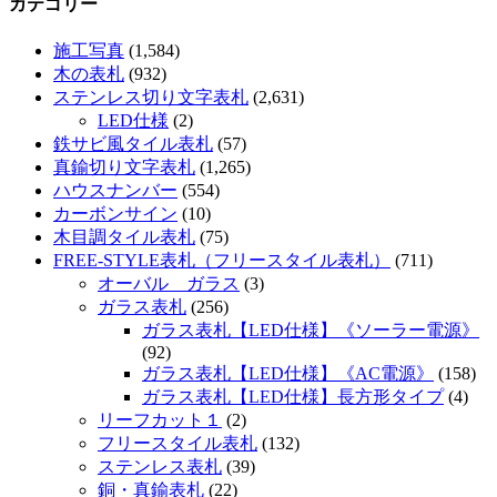
カテゴリー
施工写真
(1,584)
木の表札
(932)
ステンレス切り文字表札
(2,631)
LED仕様
(2)
鉄サビ風タイル表札
(57)
真鍮切り文字表札
(1,265)
ハウスナンバー
(554)
カーボンサイン
(10)
木目調タイル表札
(75)
FREE-STYLE表札（フリースタイル表札）
(711)
オーバル ガラス
(3)
ガラス表札
(256)
ガラス表札【LED仕様】《ソーラー電源》
(92)
ガラス表札【LED仕様】《AC電源》
(158)
ガラス表札【LED仕様】長方形タイプ
(4)
リーフカット１
(2)
フリースタイル表札
(132)
ステンレス表札
(39)
銅・真鍮表札
(22)