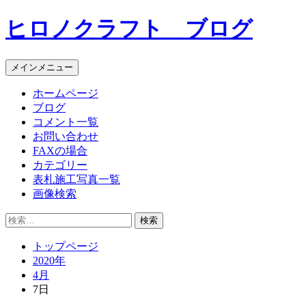
コ
ヒロノクラフト ブログ
ン
テ
ン
メインメニュー
ツ
へ
ホームページ
ス
ブログ
キ
コメント一覧
ッ
お問い合わせ
プ
FAXの場合
カテゴリー
表札施工写真一覧
画像検索
検
索:
トップページ
2020年
4月
7日