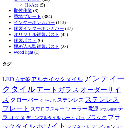
Hi-Ace
(5)
取付作業
(8)
番地プレート
(384)
インターホンカバー
(113)
銅製インターホンカバー
(47)
オリジナル銅製ポスト
(45)
銅製ポスト
(6)
埋め込み型銅製ポスト
(23)
wood light
(1)
タグ
アンティー
LED
アルカイックタイル
うす茶
クタイル
アートガラス
オーダーサイ
ズ
ステンレス
クローバー
ステンレス
グリーン色
プレート
テ
ソーラー電源
スワロフスキー
ダブル彫刻
ブラ
ラコッタ
ブラック
ディンプルタイル
バラ
ハート
ホワイト
ックタイル
マグネット
マンション
ミニ