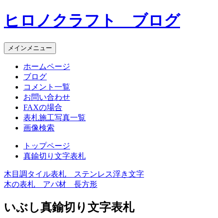
コ
ヒロノクラフト ブログ
ン
テ
ン
メインメニュー
ツ
へ
ホームページ
ス
ブログ
キ
コメント一覧
ッ
お問い合わせ
プ
FAXの場合
表札施工写真一覧
画像検索
トップページ
真鍮切り文字表札
木目調タイル表札 ステンレス浮き文字
投
木の表札 アパ材 長方形
稿
いぶし真鍮切り文字表札
ナ