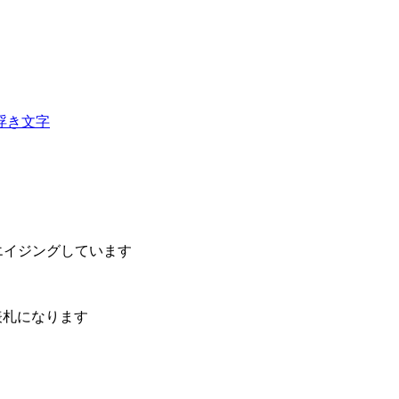
浮き文字
エイジングしています
表札になります