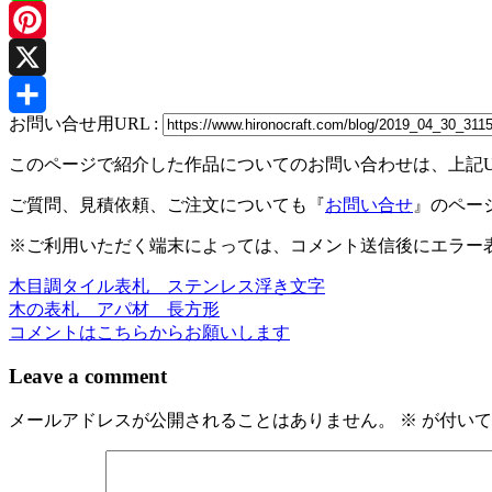
Line
Pinterest
X
お問い合せ用URL :
共
このページで紹介した作品についてのお問い合わせは、上記
有
ご質問、見積依頼、ご注文についても『
お問い合せ
』のペー
※ご利用いただく端末によっては、コメント送信後にエラー表
木目調タイル表札 ステンレス浮き文字
投
木の表札 アパ材 長方形
稿
コメントはこちらからお願いします
ナ
Leave a comment
ビ
メールアドレスが公開されることはありません。
※
が付いて
ゲ
ー