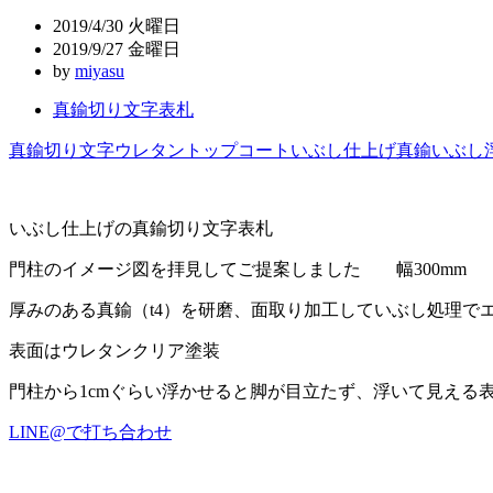
ビ
2019/4/30 火曜日
ゲ
2019/9/27 金曜日
by
miyasu
ー
真鍮切り文字表札
シ
ョ
真鍮切り文字
ウレタントップコート
いぶし仕上げ
真鍮
いぶし
ン
いぶし仕上げの真鍮切り文字表札
門柱のイメージ図を拝見してご提案しました 幅300mm
厚みのある真鍮（t4）を研磨、面取り加工していぶし処理で
表面はウレタンクリア塗装
門柱から1cmぐらい浮かせると脚が目立たず、浮いて見える
LINE@で打ち合わせ