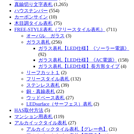
真鍮切り文字表札
(1,265)
ハウスナンバー
(554)
カーボンサイン
(10)
木目調タイル表札
(75)
FREE-STYLE表札（フリースタイル表札）
(711)
オーバル ガラス
(3)
ガラス表札
(256)
ガラス表札【LED仕様】《ソーラー電源》
(92)
ガラス表札【LED仕様】《AC電源》
(158)
ガラス表札【LED仕様】長方形タイプ
(4)
リーフカット１
(2)
フリースタイル表札
(132)
ステンレス表札
(39)
銅・真鍮表札
(22)
ウッドベース表札
(27)
LEDsurface（サーフェス）表札
(2)
HAS取付方法
(5)
マンション用表札
(119)
アルカイックタイル表札
(27)
アルカイックタイル表札【グレー色】
(21)