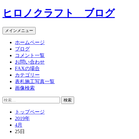
コ
ヒロノクラフト ブログ
ン
テ
ン
メインメニュー
ツ
へ
ホームページ
ス
ブログ
キ
コメント一覧
ッ
お問い合わせ
プ
FAXの場合
カテゴリー
表札施工写真一覧
画像検索
検
索:
トップページ
2019年
4月
25日