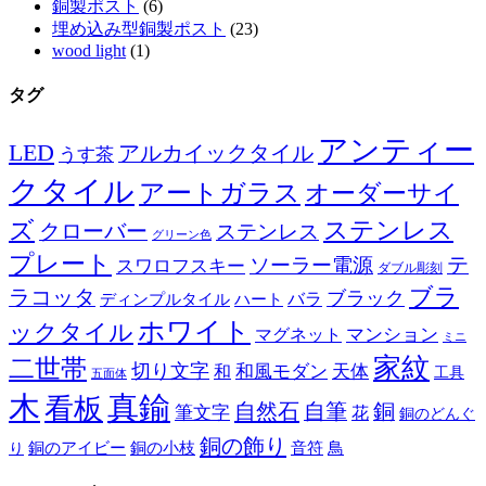
銅製ポスト
(6)
埋め込み型銅製ポスト
(23)
wood light
(1)
タグ
アンティー
LED
アルカイックタイル
うす茶
クタイル
アートガラス
オーダーサイ
ズ
ステンレス
クローバー
ステンレス
グリーン色
プレート
テ
ソーラー電源
スワロフスキー
ダブル彫刻
ブラ
ラコッタ
ブラック
ディンプルタイル
バラ
ハート
ホワイト
ックタイル
マグネット
マンション
ミニ
家紋
二世帯
切り文字
和
和風モダン
天体
工具
五面体
木
真鍮
看板
自然石
自筆
銅
筆文字
花
銅のどんぐ
銅の飾り
銅のアイビー
鳥
り
銅の小枝
音符