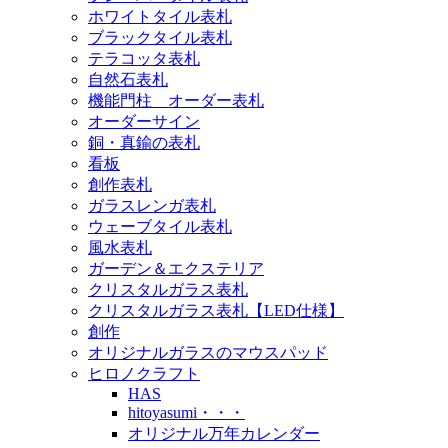
ホワイトタイル表札
ブラックタイル表札
テラコッタ表札
自然石表札
機能門柱 オーダー表札
オーダーサイン
銅・真鍮の表札
看板
創作表札
ガラスレンガ表札
ウェーブタイル表札
風水表札
ガーデン＆エクステリア
クリスタルガラス表札
クリスタルガラス表札【LED仕様】
創作
オリジナルガラスのマウスパッド
ヒロノクラフト
HAS
hitoyasumi・・・
オリジナル万年カレンダー