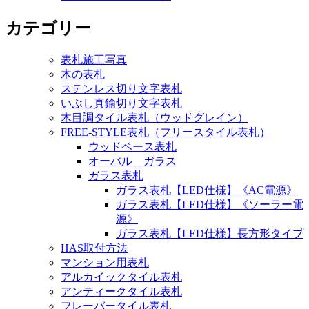
カテゴリー
表札施工写真
木の表札
ステンレス切り文字表札
いぶし真鍮切り文字表札
木目調タイル表札（ウッドグレイン）
FREE-STYLE表札（フリースタイル表札）
ウッドベース表札
オーバル ガラス
ガラス表札
ガラス表札【LED仕様】《AC電源》
ガラス表札【LED仕様】《ソーラー電
源》
ガラス表札【LED仕様】長方形タイプ
HAS取付方法
マンション用表札
アルカイックタイル表札
アンティークタイル表札
フレーバータイル表札