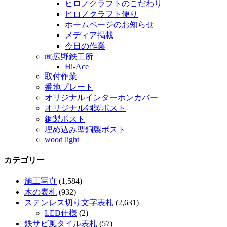
ヒロノクラフトのこだわり
ヒロノクラフト便り
ホームページのお知らせ
メディア掲載
今日の作業
㈱広野鉄工所
Hi-Ace
取付作業
番地プレート
オリジナルインターホンカバー
オリジナル銅製ポスト
銅製ポスト
埋め込み型銅製ポスト
wood light
カテゴリー
施工写真
(1,584)
木の表札
(932)
ステンレス切り文字表札
(2,631)
LED仕様
(2)
鉄サビ風タイル表札
(57)