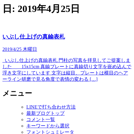
日:
2019年4月25日
いぶし仕上げの真鍮表札
2019/4/25 木曜日
いぶし仕上げの真鍮表札 門柱の写真を拝見してご提案しま
した 15x15cm 真鍮プレートに真鍮切り文字を嵌め込んで
浮き文字にしています 文字は縦目、プレートは横目のヘア
ーライン研磨で見る角度で表情の変わる […]
メニュー
LINEで打ち合わせ方法
最新ブログトップ
コメント一覧
キーワードから選択
フォントシュミレータ