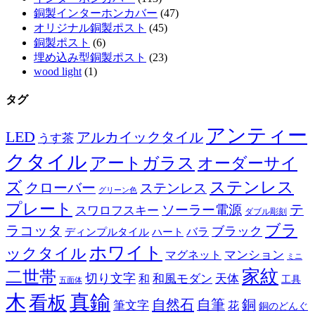
銅製インターホンカバー
(47)
オリジナル銅製ポスト
(45)
銅製ポスト
(6)
埋め込み型銅製ポスト
(23)
wood light
(1)
タグ
アンティー
LED
アルカイックタイル
うす茶
クタイル
アートガラス
オーダーサイ
ズ
ステンレス
クローバー
ステンレス
グリーン色
プレート
テ
ソーラー電源
スワロフスキー
ダブル彫刻
ブラ
ラコッタ
ブラック
ディンプルタイル
バラ
ハート
ホワイト
ックタイル
マグネット
マンション
ミニ
家紋
二世帯
切り文字
和
和風モダン
天体
工具
五面体
木
真鍮
看板
自然石
自筆
銅
筆文字
花
銅のどんぐ