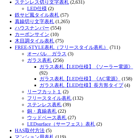
ステンレス切り文字表札
(2,631)
LED仕様
(2)
鉄サビ風タイル表札
(57)
真鍮切り文字表札
(1,265)
ハウスナンバー
(554)
カーボンサイン
(10)
木目調タイル表札
(75)
FREE-STYLE表札（フリースタイル表札）
(711)
オーバル ガラス
(3)
ガラス表札
(256)
ガラス表札【LED仕様】《ソーラー電源》
(92)
ガラス表札【LED仕様】《AC電源》
(158)
ガラス表札【LED仕様】長方形タイプ
(4)
リーフカット１
(2)
フリースタイル表札
(132)
ステンレス表札
(39)
銅・真鍮表札
(22)
ウッドベース表札
(27)
LEDsurface（サーフェス）表札
(2)
HAS取付方法
(5)
マンション用表札
(119)