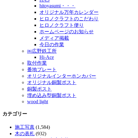
hitoyasumi・・・
オリジナル万年カレンダー
ヒロノクラフトのこだわり
ヒロノクラフト便り
ホームページのお知らせ
メディア掲載
今日の作業
㈱広野鉄工所
Hi-Ace
取付作業
番地プレート
オリジナルインターホンカバー
オリジナル銅製ポスト
銅製ポスト
埋め込み型銅製ポスト
wood light
カテゴリー
施工写真
(1,584)
木の表札
(932)