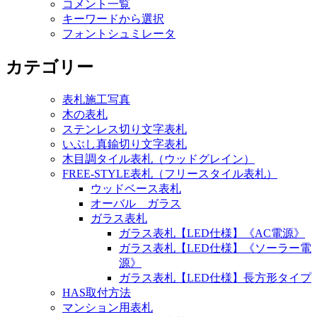
コメント一覧
キーワードから選択
フォントシュミレータ
カテゴリー
表札施工写真
木の表札
ステンレス切り文字表札
いぶし真鍮切り文字表札
木目調タイル表札（ウッドグレイン）
FREE-STYLE表札（フリースタイル表札）
ウッドベース表札
オーバル ガラス
ガラス表札
ガラス表札【LED仕様】《AC電源》
ガラス表札【LED仕様】《ソーラー電
源》
ガラス表札【LED仕様】長方形タイプ
HAS取付方法
マンション用表札