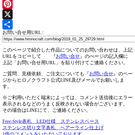
Line
Pinterest
X
お問い合せ用URL :
共
有
このページで紹介した作品についてのお問い合わせは、上記
URLをコピーして 『
お問い合せ
』のぺージの記入欄に
上記「お問い合せ用URL」を貼り付けてご連絡ください。
ご質問、見積依頼、ご注文についても『
お問い合せ
』のペー
ジからヒロノクラフト公式LINE及びメールでお願いしま
す。
※ご利用いただく端末によっては、コメント送信後にエラー
表示されるなどのうまく反映されない場合がございます。
その場合はLINEにて、ご連絡ください。
Free-Style表札 LED仕様 ステンレスベース
投
ステンレス切り文字表札 ヘアーライン仕上げ
稿
1件のコメントをいただいております