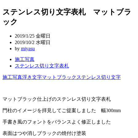
稿
ステンレス切り文字表札 マットブラ
ナ
ック
ビ
ゲ
2019/1/25 金曜日
ー
2019/10/2 水曜日
by
miyasu
シ
施工写真
ョ
ステンレス切り文字表札
ン
施工写真
浮き文字
マットブラック
ステンレス切り文字
マットブラック仕上げのステンレス切り文字表札
門柱のイメージを拝見してご提案しました 幅300mm
手書き風のフォントをバランスよく修正しました
表面はつや消しブラックの焼付け塗装