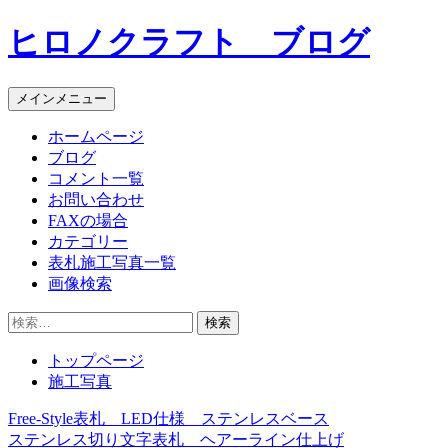
コ
ヒロノクラフト ブログ
ン
テ
ン
メインメニュー
ツ
へ
ホームページ
ス
ブログ
キ
コメント一覧
ッ
お問い合わせ
プ
FAXの場合
カテゴリー
表札施工写真一覧
画像検索
検
索:
トップページ
施工写真
Free-Style表札 LED仕様 ステンレスベース
投
ステンレス切り文字表札 ヘアーライン仕上げ