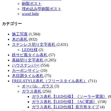
銅製ポスト
埋め込み型銅製ポスト
wood light
カテゴリー
施工写真
(1,584)
木の表札
(932)
ステンレス切り文字表札
(2,631)
LED仕様
(2)
鉄サビ風タイル表札
(57)
真鍮切り文字表札
(1,265)
ハウスナンバー
(554)
カーボンサイン
(10)
木目調タイル表札
(75)
FREE-STYLE表札（フリースタイル表札）
(711)
オーバル ガラス
(3)
ガラス表札
(256)
ガラス表札【LED仕様】《ソーラー電源》
(9
ガラス表札【LED仕様】《AC電源》
(158)
ガラス表札【LED仕様】長方形タイプ
(4)