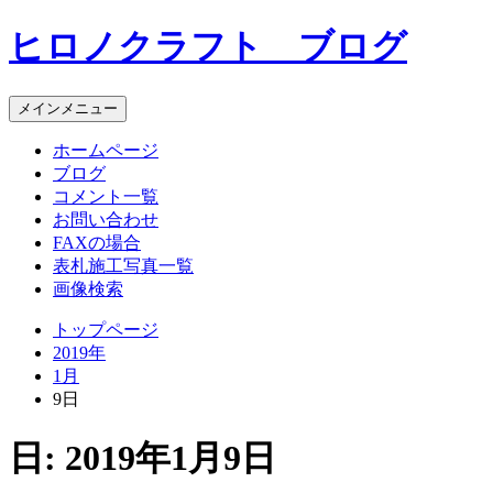
コ
ヒロノクラフト ブログ
ン
テ
ン
メインメニュー
ツ
へ
ホームページ
ス
ブログ
キ
コメント一覧
ッ
お問い合わせ
プ
FAXの場合
表札施工写真一覧
画像検索
トップページ
2019年
1月
9日
日:
2019年1月9日