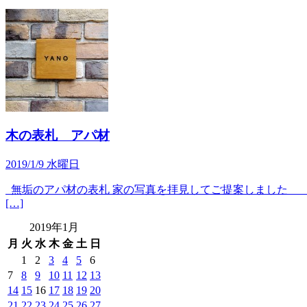
木の表札 アパ材
2019/1/9 水曜日
無垢のアパ材の表札 家の写真を拝見してご提案しました 15
[…]
2019年1月
月
火
水
木
金
土
日
1
2
3
4
5
6
7
8
9
10
11
12
13
14
15
16
17
18
19
20
21
22
23
24
25
26
27