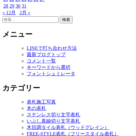
28
29
30
31
« 12月
2月 »
検
索:
メニュー
LINEで打ち合わせ方法
最新ブログトップ
コメント一覧
キーワードから選択
フォントシュミレータ
カテゴリー
表札施工写真
木の表札
ステンレス切り文字表札
いぶし真鍮切り文字表札
木目調タイル表札（ウッドグレイン）
FREE-STYLE表札（フリースタイル表札）