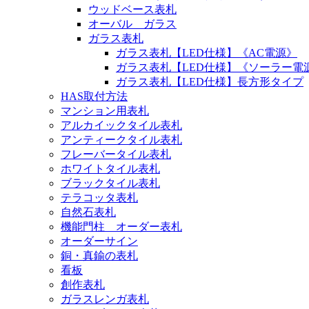
ウッドベース表札
オーバル ガラス
ガラス表札
ガラス表札【LED仕様】《AC電源》
ガラス表札【LED仕様】《ソーラー電
ガラス表札【LED仕様】長方形タイプ
HAS取付方法
マンション用表札
アルカイックタイル表札
アンティークタイル表札
フレーバータイル表札
ホワイトタイル表札
ブラックタイル表札
テラコッタ表札
自然石表札
機能門柱 オーダー表札
オーダーサイン
銅・真鍮の表札
看板
創作表札
ガラスレンガ表札