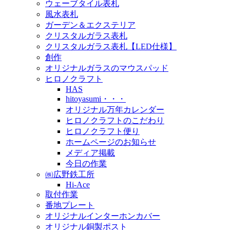
ウェーブタイル表札
風水表札
ガーデン＆エクステリア
クリスタルガラス表札
クリスタルガラス表札【LED仕様】
創作
オリジナルガラスのマウスパッド
ヒロノクラフト
HAS
hitoyasumi・・・
オリジナル万年カレンダー
ヒロノクラフトのこだわり
ヒロノクラフト便り
ホームページのお知らせ
メディア掲載
今日の作業
㈱広野鉄工所
Hi-Ace
取付作業
番地プレート
オリジナルインターホンカバー
オリジナル銅製ポスト