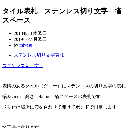
稿
タイル表札 ステンレス切り文字 省
ナ
スペース
ビ
ゲ
2018/8/23 木曜日
ー
2019/10/7 月曜日
by
miyasu
シ
ステンレス切り文字表札
ョ
ン
ステンレス切り文字
表情のあるタイル（グレー）にステンレスの切り文字の表札
幅227mm 高さ 42mm 省スペースの表札です
取り付け場所に穴を合わせて開けてボンドで固定します
埼玉県に送ります