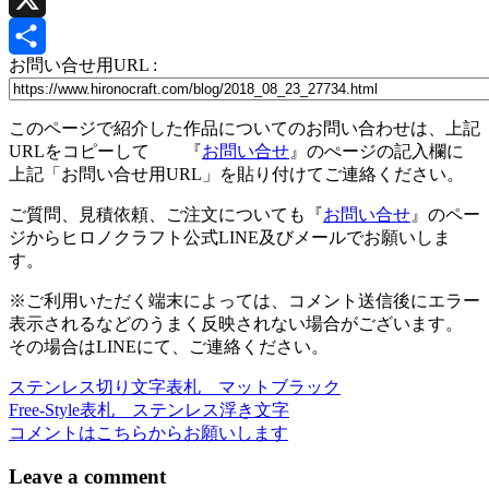
X
お問い合せ用URL :
共
有
このページで紹介した作品についてのお問い合わせは、上記
URLをコピーして 『
お問い合せ
』のぺージの記入欄に
上記「お問い合せ用URL」を貼り付けてご連絡ください。
ご質問、見積依頼、ご注文についても『
お問い合せ
』のペー
ジからヒロノクラフト公式LINE及びメールでお願いしま
す。
※ご利用いただく端末によっては、コメント送信後にエラー
表示されるなどのうまく反映されない場合がございます。
その場合はLINEにて、ご連絡ください。
ステンレス切り文字表札 マットブラック
投
Free-Style表札 ステンレス浮き文字
稿
コメントはこちらからお願いします
ナ
Leave a comment