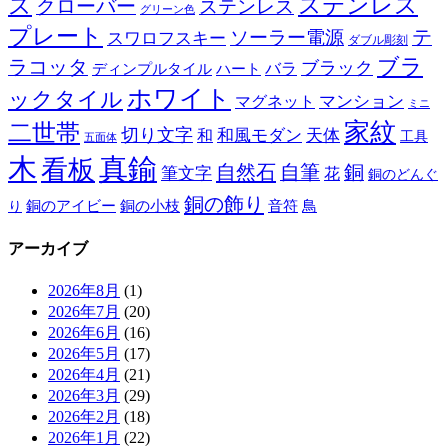
ズ
ステンレス
クローバー
ステンレス
グリーン色
プレート
テ
ソーラー電源
スワロフスキー
ダブル彫刻
ブラ
ラコッタ
ブラック
ディンプルタイル
バラ
ハート
ホワイト
ックタイル
マグネット
マンション
ミニ
家紋
二世帯
切り文字
和
和風モダン
天体
工具
五面体
木
真鍮
看板
自然石
自筆
銅
筆文字
花
銅のどんぐ
銅の飾り
銅のアイビー
鳥
り
銅の小枝
音符
アーカイブ
2026年8月
(1)
2026年7月
(20)
2026年6月
(16)
2026年5月
(17)
2026年4月
(21)
2026年3月
(29)
2026年2月
(18)
2026年1月
(22)