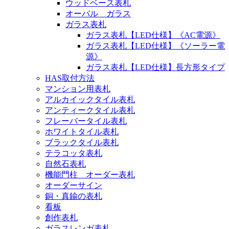
ウッドベース表札
オーバル ガラス
ガラス表札
ガラス表札【LED仕様】《AC電源》
ガラス表札【LED仕様】《ソーラー電
源》
ガラス表札【LED仕様】長方形タイプ
HAS取付方法
マンション用表札
アルカイックタイル表札
アンティークタイル表札
フレーバータイル表札
ホワイトタイル表札
ブラックタイル表札
テラコッタ表札
自然石表札
機能門柱 オーダー表札
オーダーサイン
銅・真鍮の表札
看板
創作表札
ガラスレンガ表札