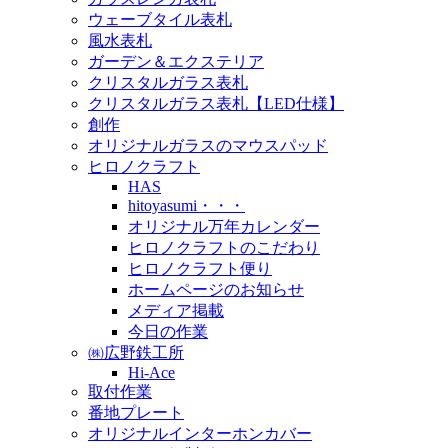
ウェーブタイル表札
風水表札
ガーデン＆エクステリア
クリスタルガラス表札
クリスタルガラス表札【LED仕様】
創作
オリジナルガラスのマウスパッド
ヒロノクラフト
HAS
hitoyasumi・・・
オリジナル万年カレンダー
ヒロノクラフトのこだわり
ヒロノクラフト便り
ホームページのお知らせ
メディア掲載
今日の作業
㈱広野鉄工所
Hi-Ace
取付作業
番地プレート
オリジナルインターホンカバー