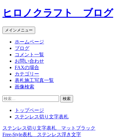
コ
ヒロノクラフト ブログ
ン
テ
ン
メインメニュー
ツ
へ
ホームページ
ス
ブログ
キ
コメント一覧
ッ
お問い合わせ
プ
FAXの場合
カテゴリー
表札施工写真一覧
画像検索
検
索:
トップページ
ステンレス切り文字表札
ステンレス切り文字表札 マットブラック
投
Free-Style表札 ステンレス浮き文字