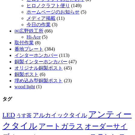
ヒロノクラフト便り
(149)
ホームページのお知らせ
(5)
メディア掲載
(11)
今日の作業
(3)
㈱広野鉄工所
(66)
Hi-Ace
(5)
取付作業
(8)
番地プレート
(384)
インターホンカバー
(113)
銅製インターホンカバー
(47)
オリジナル銅製ポスト
(45)
銅製ポスト
(6)
埋め込み型銅製ポスト
(23)
wood light
(1)
タグ
アンティー
LED
アルカイックタイル
うす茶
クタイル
アートガラス
オーダーサイ