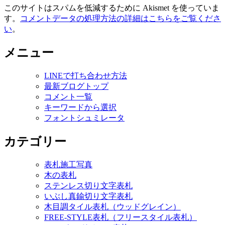
このサイトはスパムを低減するために Akismet を使っていま
す。
コメントデータの処理方法の詳細はこちらをご覧くださ
い
。
メニュー
LINEで打ち合わせ方法
最新ブログトップ
コメント一覧
キーワードから選択
フォントシュミレータ
カテゴリー
表札施工写真
木の表札
ステンレス切り文字表札
いぶし真鍮切り文字表札
木目調タイル表札（ウッドグレイン）
FREE-STYLE表札（フリースタイル表札）