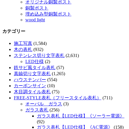
オリジナル銅製ポスト
銅製ポスト
埋め込み型銅製ポスト
wood light
カテゴリー
施工写真
(1,584)
木の表札
(932)
ステンレス切り文字表札
(2,631)
LED仕様
(2)
鉄サビ風タイル表札
(57)
真鍮切り文字表札
(1,265)
ハウスナンバー
(554)
カーボンサイン
(10)
木目調タイル表札
(75)
FREE-STYLE表札（フリースタイル表札）
(711)
オーバル ガラス
(3)
ガラス表札
(256)
ガラス表札【LED仕様】《ソーラー電源》
(92)
ガラス表札【LED仕様】《AC電源》
(158)