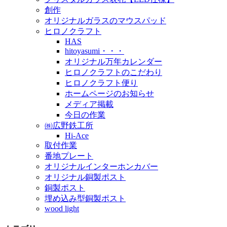
創作
オリジナルガラスのマウスパッド
ヒロノクラフト
HAS
hitoyasumi・・・
オリジナル万年カレンダー
ヒロノクラフトのこだわり
ヒロノクラフト便り
ホームページのお知らせ
メディア掲載
今日の作業
㈱広野鉄工所
Hi-Ace
取付作業
番地プレート
オリジナルインターホンカバー
オリジナル銅製ポスト
銅製ポスト
埋め込み型銅製ポスト
wood light