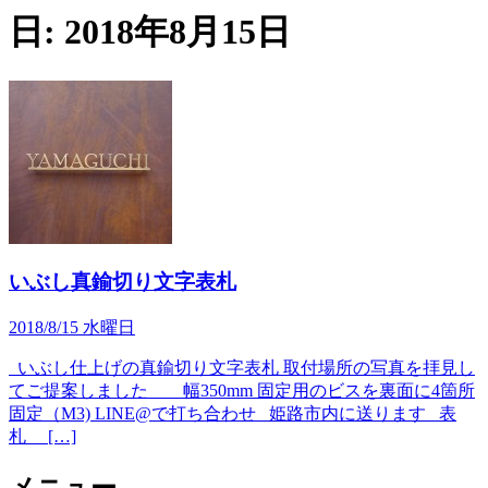
日:
2018年8月15日
いぶし真鍮切り文字表札
2018/8/15 水曜日
いぶし仕上げの真鍮切り文字表札 取付場所の写真を拝見し
てご提案しました 幅350mm 固定用のビスを裏面に4箇所
固定（M3) LINE@で打ち合わせ 姫路市内に送ります 表
札 […]