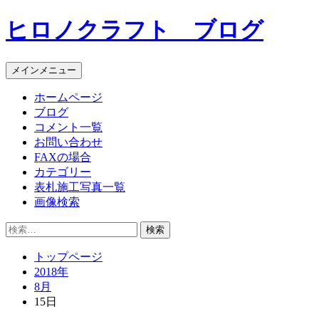
コ
ヒロノクラフト ブログ
ン
テ
ン
メインメニュー
ツ
へ
ホームページ
ス
ブログ
キ
コメント一覧
ッ
お問い合わせ
プ
FAXの場合
カテゴリー
表札施工写真一覧
画像検索
検
索:
トップページ
2018年
8月
15日