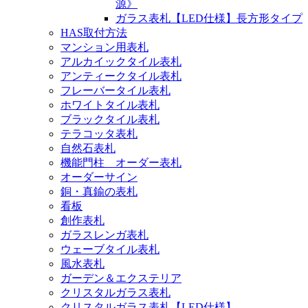
源》
ガラス表札【LED仕様】長方形タイプ
HAS取付方法
マンション用表札
アルカイックタイル表札
アンティークタイル表札
フレーバータイル表札
ホワイトタイル表札
ブラックタイル表札
テラコッタ表札
自然石表札
機能門柱 オーダー表札
オーダーサイン
銅・真鍮の表札
看板
創作表札
ガラスレンガ表札
ウェーブタイル表札
風水表札
ガーデン＆エクステリア
クリスタルガラス表札
クリスタルガラス表札【LED仕様】