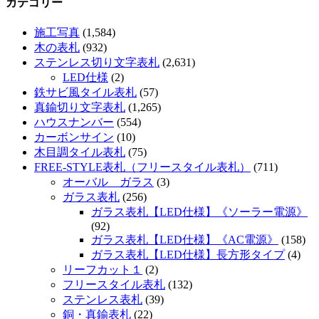
カテゴリー
施工写真
(1,584)
木の表札
(932)
ステンレス切り文字表札
(2,631)
LED仕様
(2)
鉄サビ風タイル表札
(57)
真鍮切り文字表札
(1,265)
ハウスナンバー
(554)
カーボンサイン
(10)
木目調タイル表札
(75)
FREE-STYLE表札（フリースタイル表札）
(711)
オーバル ガラス
(3)
ガラス表札
(256)
ガラス表札【LED仕様】《ソーラー電源》
(92)
ガラス表札【LED仕様】《AC電源》
(158)
ガラス表札【LED仕様】長方形タイプ
(4)
リーフカット１
(2)
フリースタイル表札
(132)
ステンレス表札
(39)
銅・真鍮表札
(22)