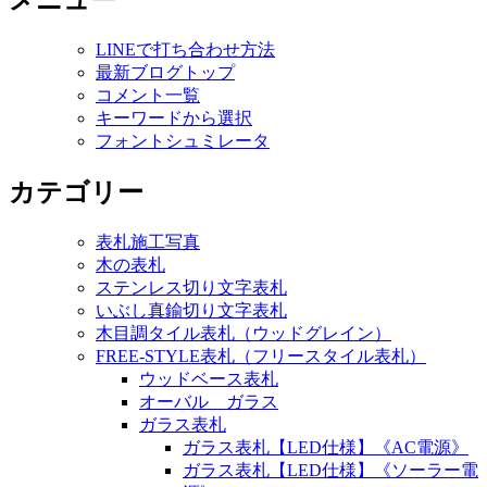
メニュー
LINEで打ち合わせ方法
最新ブログトップ
コメント一覧
キーワードから選択
フォントシュミレータ
カテゴリー
表札施工写真
木の表札
ステンレス切り文字表札
いぶし真鍮切り文字表札
木目調タイル表札（ウッドグレイン）
FREE-STYLE表札（フリースタイル表札）
ウッドベース表札
オーバル ガラス
ガラス表札
ガラス表札【LED仕様】《AC電源》
ガラス表札【LED仕様】《ソーラー電