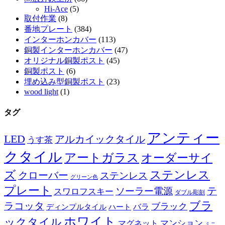
Hi-Ace
(5)
取付作業
(8)
番地プレート
(384)
インターホンカバー
(113)
銅製インターホンカバー
(47)
オリジナル銅製ポスト
(45)
銅製ポスト
(6)
埋め込み型銅製ポスト
(23)
wood light
(1)
タグ
アンティー
LED
アルカイックタイル
うす茶
クタイル
アートガラス
オーダーサイ
ズ
ステンレス
クローバー
ステンレス
グリーン色
プレート
テ
ソーラー電源
スワロフスキー
ダブル彫刻
ブラ
ラコッタ
ブラック
ディンプルタイル
バラ
ハート
ホワイト
ックタイル
マグネット
マンション
ミニ