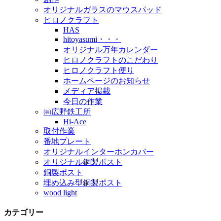
オリジナルガラスのマウスパッド
ヒロノクラフト
HAS
hitoyasumi・・・
オリジナル万年カレンダー
ヒロノクラフトのこだわり
ヒロノクラフト便り
ホームページのお知らせ
メディア掲載
今日の作業
㈱広野鉄工所
Hi-Ace
取付作業
番地プレート
オリジナルインターホンカバー
オリジナル銅製ポスト
銅製ポスト
埋め込み型銅製ポスト
wood light
カテゴリー