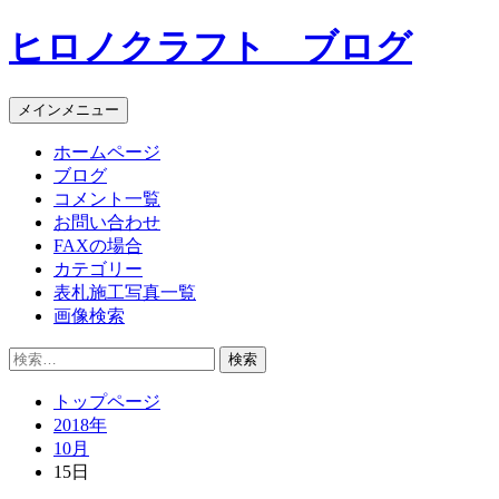
コ
ヒロノクラフト ブログ
ン
テ
ン
メインメニュー
ツ
へ
ホームページ
ス
ブログ
キ
コメント一覧
ッ
お問い合わせ
プ
FAXの場合
カテゴリー
表札施工写真一覧
画像検索
検
索:
トップページ
2018年
10月
15日