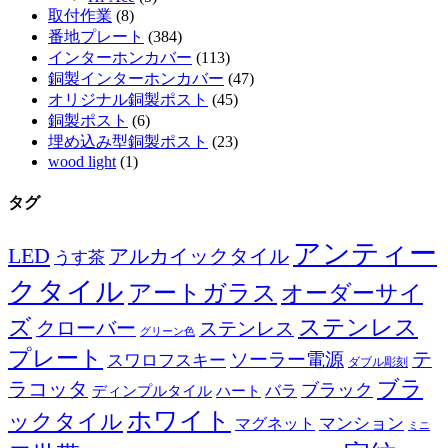
取付作業
(8)
番地プレート
(384)
インターホンカバー
(113)
銅製インターホンカバー
(47)
オリジナル銅製ポスト
(45)
銅製ポスト
(6)
埋め込み型銅製ポスト
(23)
wood light
(1)
タグ
アンティー
LED
アルカイックタイル
うす茶
クタイル
アートガラス
オーダーサイ
ズ
ステンレス
クローバー
ステンレス
グリーン色
プレート
テ
ソーラー電源
スワロフスキー
ダブル彫刻
ブラ
ラコッタ
ブラック
ディンプルタイル
バラ
ハート
ホワイト
ックタイル
マグネット
マンション
ミニ