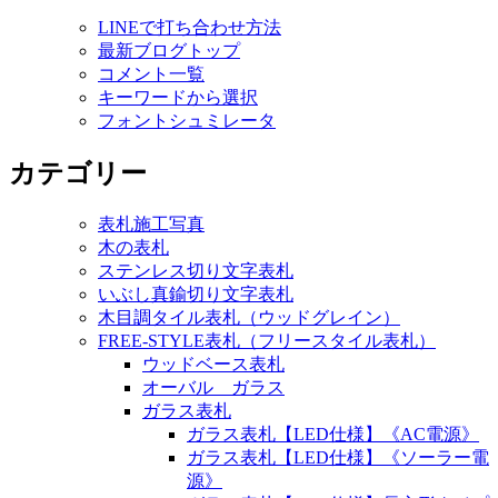
LINEで打ち合わせ方法
最新ブログトップ
コメント一覧
キーワードから選択
フォントシュミレータ
カテゴリー
表札施工写真
木の表札
ステンレス切り文字表札
いぶし真鍮切り文字表札
木目調タイル表札（ウッドグレイン）
FREE-STYLE表札（フリースタイル表札）
ウッドベース表札
オーバル ガラス
ガラス表札
ガラス表札【LED仕様】《AC電源》
ガラス表札【LED仕様】《ソーラー電
源》