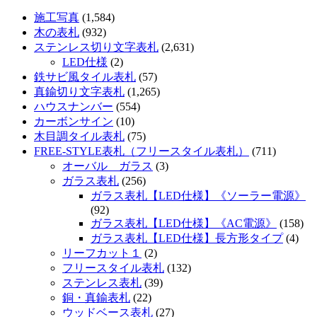
施工写真
(1,584)
木の表札
(932)
ステンレス切り文字表札
(2,631)
LED仕様
(2)
鉄サビ風タイル表札
(57)
真鍮切り文字表札
(1,265)
ハウスナンバー
(554)
カーボンサイン
(10)
木目調タイル表札
(75)
FREE-STYLE表札（フリースタイル表札）
(711)
オーバル ガラス
(3)
ガラス表札
(256)
ガラス表札【LED仕様】《ソーラー電源》
(92)
ガラス表札【LED仕様】《AC電源》
(158)
ガラス表札【LED仕様】長方形タイプ
(4)
リーフカット１
(2)
フリースタイル表札
(132)
ステンレス表札
(39)
銅・真鍮表札
(22)
ウッドベース表札
(27)