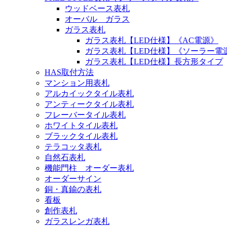
ウッドベース表札
オーバル ガラス
ガラス表札
ガラス表札【LED仕様】《AC電源》
ガラス表札【LED仕様】《ソーラー電
ガラス表札【LED仕様】長方形タイプ
HAS取付方法
マンション用表札
アルカイックタイル表札
アンティークタイル表札
フレーバータイル表札
ホワイトタイル表札
ブラックタイル表札
テラコッタ表札
自然石表札
機能門柱 オーダー表札
オーダーサイン
銅・真鍮の表札
看板
創作表札
ガラスレンガ表札