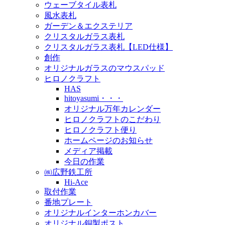
ウェーブタイル表札
風水表札
ガーデン＆エクステリア
クリスタルガラス表札
クリスタルガラス表札【LED仕様】
創作
オリジナルガラスのマウスパッド
ヒロノクラフト
HAS
hitoyasumi・・・
オリジナル万年カレンダー
ヒロノクラフトのこだわり
ヒロノクラフト便り
ホームページのお知らせ
メディア掲載
今日の作業
㈱広野鉄工所
Hi-Ace
取付作業
番地プレート
オリジナルインターホンカバー
オリジナル銅製ポスト