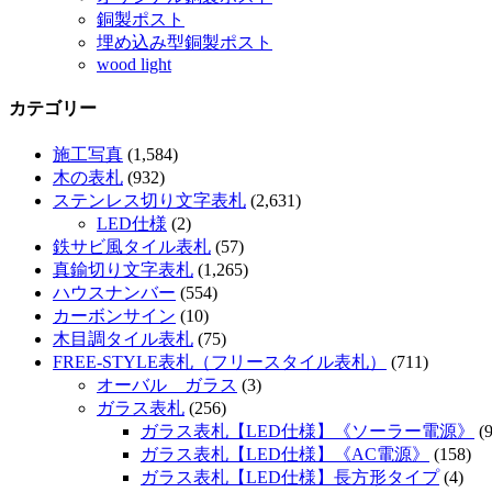
銅製ポスト
埋め込み型銅製ポスト
wood light
カテゴリー
施工写真
(1,584)
木の表札
(932)
ステンレス切り文字表札
(2,631)
LED仕様
(2)
鉄サビ風タイル表札
(57)
真鍮切り文字表札
(1,265)
ハウスナンバー
(554)
カーボンサイン
(10)
木目調タイル表札
(75)
FREE-STYLE表札（フリースタイル表札）
(711)
オーバル ガラス
(3)
ガラス表札
(256)
ガラス表札【LED仕様】《ソーラー電源》
(9
ガラス表札【LED仕様】《AC電源》
(158)
ガラス表札【LED仕様】長方形タイプ
(4)