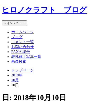
コ
ヒロノクラフト ブログ
ン
テ
ン
メインメニュー
ツ
へ
ホームページ
ス
ブログ
キ
コメント一覧
ッ
お問い合わせ
プ
FAXの場合
表札施工写真一覧
画像検索
トップページ
2018年
10月
10日
日:
2018年10月10日