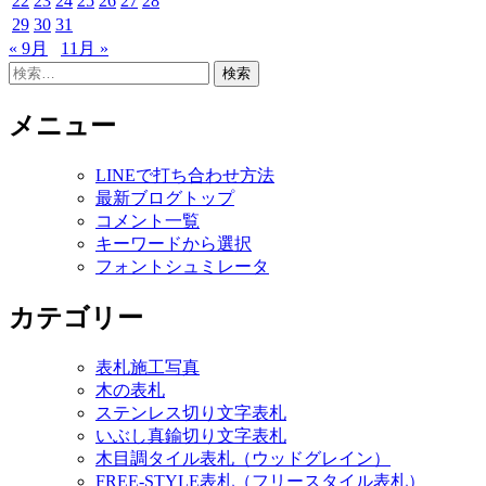
22
23
24
25
26
27
28
29
30
31
« 9月
11月 »
検
索:
メニュー
LINEで打ち合わせ方法
最新ブログトップ
コメント一覧
キーワードから選択
フォントシュミレータ
カテゴリー
表札施工写真
木の表札
ステンレス切り文字表札
いぶし真鍮切り文字表札
木目調タイル表札（ウッドグレイン）
FREE-STYLE表札（フリースタイル表札）