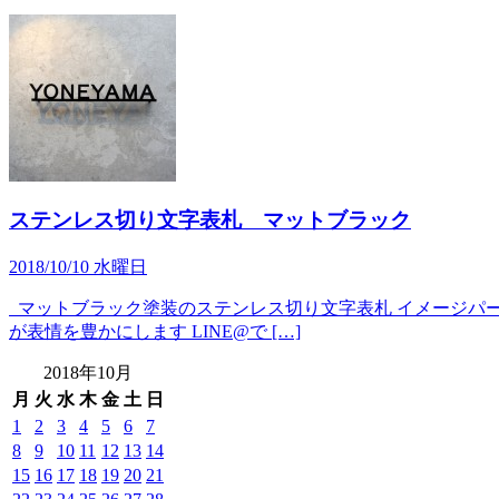
ステンレス切り文字表札 マットブラック
2018/10/10 水曜日
マットブラック塗装のステンレス切り文字表札 イメージパー
が表情を豊かにします LINE@で […]
2018年10月
月
火
水
木
金
土
日
1
2
3
4
5
6
7
8
9
10
11
12
13
14
15
16
17
18
19
20
21