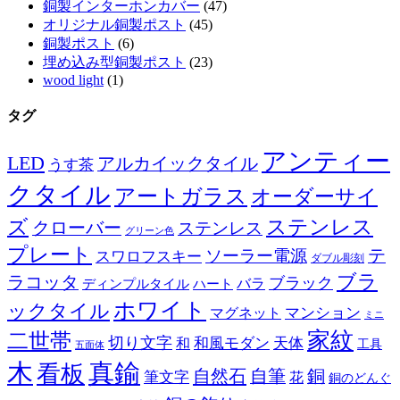
銅製インターホンカバー
(47)
オリジナル銅製ポスト
(45)
銅製ポスト
(6)
埋め込み型銅製ポスト
(23)
wood light
(1)
タグ
アンティー
LED
アルカイックタイル
うす茶
クタイル
アートガラス
オーダーサイ
ズ
ステンレス
クローバー
ステンレス
グリーン色
プレート
テ
ソーラー電源
スワロフスキー
ダブル彫刻
ブラ
ラコッタ
ブラック
ディンプルタイル
バラ
ハート
ホワイト
ックタイル
マグネット
マンション
ミニ
家紋
二世帯
切り文字
和
和風モダン
天体
工具
五面体
木
真鍮
看板
自然石
自筆
銅
筆文字
花
銅のどんぐ