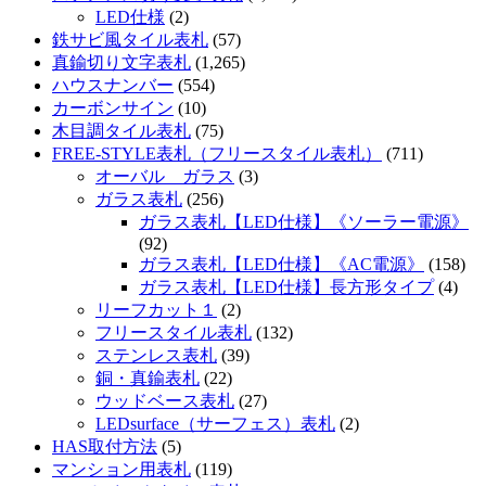
LED仕様
(2)
鉄サビ風タイル表札
(57)
真鍮切り文字表札
(1,265)
ハウスナンバー
(554)
カーボンサイン
(10)
木目調タイル表札
(75)
FREE-STYLE表札（フリースタイル表札）
(711)
オーバル ガラス
(3)
ガラス表札
(256)
ガラス表札【LED仕様】《ソーラー電源》
(92)
ガラス表札【LED仕様】《AC電源》
(158)
ガラス表札【LED仕様】長方形タイプ
(4)
リーフカット１
(2)
フリースタイル表札
(132)
ステンレス表札
(39)
銅・真鍮表札
(22)
ウッドベース表札
(27)
LEDsurface（サーフェス）表札
(2)
HAS取付方法
(5)
マンション用表札
(119)