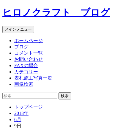
コ
ヒロノクラフト ブログ
ン
テ
ン
メインメニュー
ツ
へ
ホームページ
ス
ブログ
キ
コメント一覧
ッ
お問い合わせ
プ
FAXの場合
カテゴリー
表札施工写真一覧
画像検索
検
索:
トップページ
2018年
6月
9日