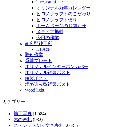
hitoyasumi・・・
オリジナル万年カレンダー
ヒロノクラフトのこだわり
ヒロノクラフト便り
ホームページのお知らせ
メディア掲載
今日の作業
㈱広野鉄工所
Hi-Ace
取付作業
番地プレート
オリジナルインターホンカバー
オリジナル銅製ポスト
銅製ポスト
埋め込み型銅製ポスト
wood light
カテゴリー
施工写真
(1,584)
木の表札
(932)
ステンレス切り文字表札
(2,631)