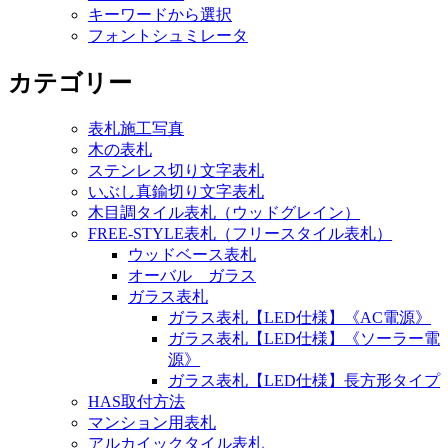
キーワードから選択
フォントシュミレータ
カテゴリー
表札施工写真
木の表札
ステンレス切り文字表札
いぶし真鍮切り文字表札
木目調タイル表札（ウッドグレイン）
FREE-STYLE表札（フリースタイル表札）
ウッドベース表札
オーバル ガラス
ガラス表札
ガラス表札【LED仕様】《AC電源》
ガラス表札【LED仕様】《ソーラー電
源》
ガラス表札【LED仕様】長方形タイプ
HAS取付方法
マンション用表札
アルカイックタイル表札