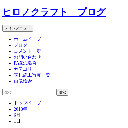
コ
ヒロノクラフト ブログ
ン
テ
ン
メインメニュー
ツ
へ
ホームページ
ス
ブログ
キ
コメント一覧
ッ
お問い合わせ
プ
FAXの場合
カテゴリー
表札施工写真一覧
画像検索
検
索:
トップページ
2018年
6月
1日