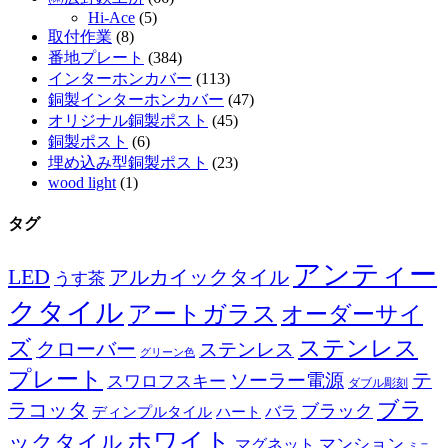
Hi-Ace
(5)
取付作業
(8)
番地プレート
(384)
インターホンカバー
(113)
銅製インターホンカバー
(47)
オリジナル銅製ポスト
(45)
銅製ポスト
(6)
埋め込み型銅製ポスト
(23)
wood light
(1)
タグ
アンティー
LED
アルカイックタイル
うす茶
クタイル
アートガラス
オーダーサイ
ズ
ステンレス
クローバー
ステンレス
グリーン色
プレート
テ
ソーラー電源
スワロフスキー
ダブル彫刻
ブラ
ラコッタ
ブラック
ディンプルタイル
バラ
ハート
ホワイト
ックタイル
マグネット
マンション
ミニ