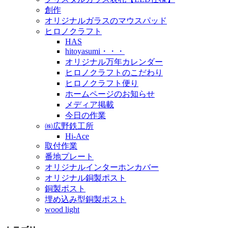
創作
オリジナルガラスのマウスパッド
ヒロノクラフト
HAS
hitoyasumi・・・
オリジナル万年カレンダー
ヒロノクラフトのこだわり
ヒロノクラフト便り
ホームページのお知らせ
メディア掲載
今日の作業
㈱広野鉄工所
Hi-Ace
取付作業
番地プレート
オリジナルインターホンカバー
オリジナル銅製ポスト
銅製ポスト
埋め込み型銅製ポスト
wood light