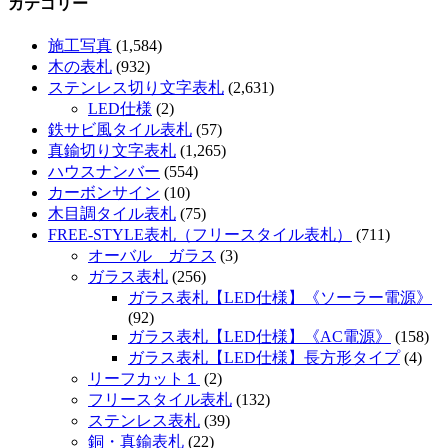
カテゴリー
施工写真
(1,584)
木の表札
(932)
ステンレス切り文字表札
(2,631)
LED仕様
(2)
鉄サビ風タイル表札
(57)
真鍮切り文字表札
(1,265)
ハウスナンバー
(554)
カーボンサイン
(10)
木目調タイル表札
(75)
FREE-STYLE表札（フリースタイル表札）
(711)
オーバル ガラス
(3)
ガラス表札
(256)
ガラス表札【LED仕様】《ソーラー電源》
(92)
ガラス表札【LED仕様】《AC電源》
(158)
ガラス表札【LED仕様】長方形タイプ
(4)
リーフカット１
(2)
フリースタイル表札
(132)
ステンレス表札
(39)
銅・真鍮表札
(22)