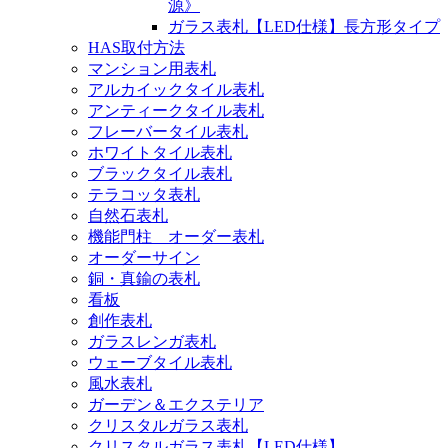
源》
ガラス表札【LED仕様】長方形タイプ
HAS取付方法
マンション用表札
アルカイックタイル表札
アンティークタイル表札
フレーバータイル表札
ホワイトタイル表札
ブラックタイル表札
テラコッタ表札
自然石表札
機能門柱 オーダー表札
オーダーサイン
銅・真鍮の表札
看板
創作表札
ガラスレンガ表札
ウェーブタイル表札
風水表札
ガーデン＆エクステリア
クリスタルガラス表札
クリスタルガラス表札【LED仕様】