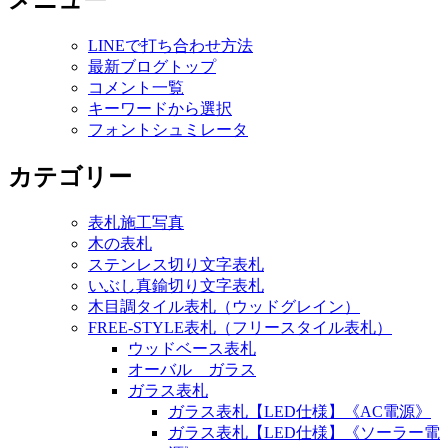
メニュー
LINEで打ち合わせ方法
最新ブログトップ
コメント一覧
キーワードから選択
フォントシュミレータ
カテゴリー
表札施工写真
木の表札
ステンレス切り文字表札
いぶし真鍮切り文字表札
木目調タイル表札（ウッドグレイン）
FREE-STYLE表札（フリースタイル表札）
ウッドベース表札
オーバル ガラス
ガラス表札
ガラス表札【LED仕様】《AC電源》
ガラス表札【LED仕様】《ソーラー電