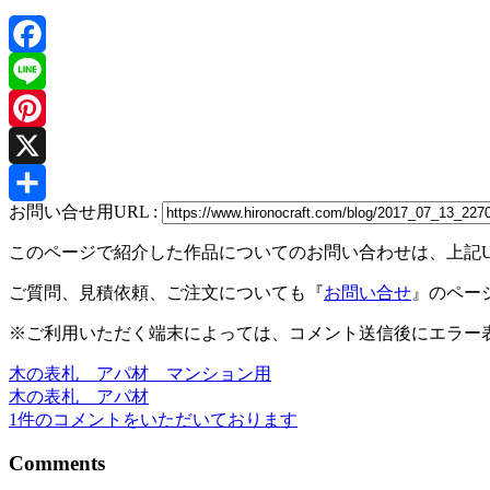
Facebook
Line
Pinterest
X
お問い合せ用URL :
共
このページで紹介した作品についてのお問い合わせは、上記
有
ご質問、見積依頼、ご注文についても『
お問い合せ
』のペー
※ご利用いただく端末によっては、コメント送信後にエラー表
木の表札 アパ材 マンション用
投
木の表札 アパ材
稿
1件のコメントをいただいております
ナ
Comments
ビ