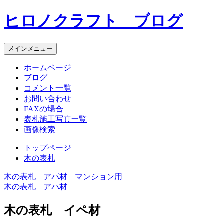
コ
ヒロノクラフト ブログ
ン
テ
ン
メインメニュー
ツ
へ
ホームページ
ス
ブログ
キ
コメント一覧
ッ
お問い合わせ
プ
FAXの場合
表札施工写真一覧
画像検索
トップページ
木の表札
木の表札 アパ材 マンション用
投
木の表札 アパ材
稿
木の表札 イペ材
ナ