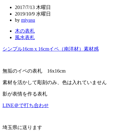
ビ
2017/7/13 木曜日
ゲ
2019/10/9 水曜日
by
miyasu
ー
木の表札
シ
風水表札
ョ
シンプル
16cm x 16cm
イペ（南洋材）
素材感
ン
無垢のイペの表札 16x16cm
素材を活かして彫刻のみ、色は入れていません
影が表情を作る表札
LINE＠で打ち合わせ
埼玉県に送ります