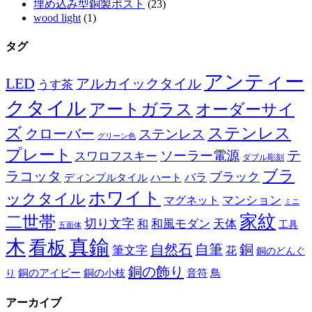
埋め込み型銅製ポスト
(23)
wood light
(1)
タグ
アンティー
LED
アルカイックタイル
うす茶
クタイル
アートガラス
オーダーサイ
ズ
ステンレス
クローバー
ステンレス
グリーン色
プレート
テ
ソーラー電源
スワロフスキー
ダブル彫刻
ブラ
ラコッタ
ブラック
ディンプルタイル
バラ
ハート
ホワイト
ックタイル
マグネット
マンション
ミニ
家紋
二世帯
切り文字
和
和風モダン
天体
工具
五面体
木
真鍮
看板
自然石
自筆
銅
筆文字
花
銅のどんぐ
銅の飾り
銅のアイビー
鳥
り
銅の小枝
音符
アーカイブ