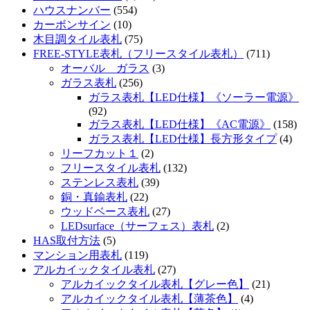
ハウスナンバー
(554)
カーボンサイン
(10)
木目調タイル表札
(75)
FREE-STYLE表札（フリースタイル表札）
(711)
オーバル ガラス
(3)
ガラス表札
(256)
ガラス表札【LED仕様】《ソーラー電源》
(92)
ガラス表札【LED仕様】《AC電源》
(158)
ガラス表札【LED仕様】長方形タイプ
(4)
リーフカット１
(2)
フリースタイル表札
(132)
ステンレス表札
(39)
銅・真鍮表札
(22)
ウッドベース表札
(27)
LEDsurface（サーフェス）表札
(2)
HAS取付方法
(5)
マンション用表札
(119)
アルカイックタイル表札
(27)
アルカイックタイル表札【グレー色】
(21)
アルカイックタイル表札【薄茶色】
(4)