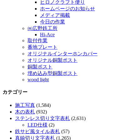
ヒロノクラフト便り
ホームページのお知らせ
メディア掲載
今日の作業
㈱広野鉄工所
Hi-Ace
取付作業
番地プレート
オリジナルインターホンカバー
オリジナル銅製ポスト
銅製ポスト
埋め込み型銅製ポスト
wood light
カテゴリー
施工写真
(1,584)
木の表札
(932)
ステンレス切り文字表札
(2,631)
LED仕様
(2)
鉄サビ風タイル表札
(57)
真鍮切り文字表札
(1,265)