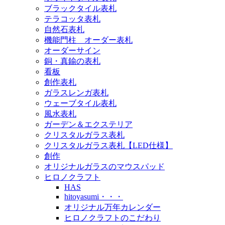
ブラックタイル表札
テラコッタ表札
自然石表札
機能門柱 オーダー表札
オーダーサイン
銅・真鍮の表札
看板
創作表札
ガラスレンガ表札
ウェーブタイル表札
風水表札
ガーデン＆エクステリア
クリスタルガラス表札
クリスタルガラス表札【LED仕様】
創作
オリジナルガラスのマウスパッド
ヒロノクラフト
HAS
hitoyasumi・・・
オリジナル万年カレンダー
ヒロノクラフトのこだわり