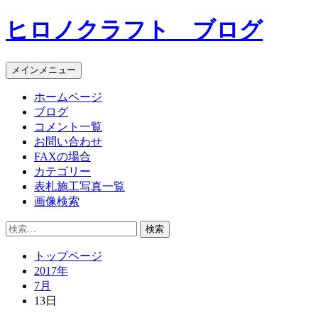
コ
ヒロノクラフト ブログ
ン
テ
ン
メインメニュー
ツ
へ
ホームページ
ス
ブログ
キ
コメント一覧
ッ
お問い合わせ
プ
FAXの場合
カテゴリー
表札施工写真一覧
画像検索
検
索:
トップページ
2017年
7月
13日