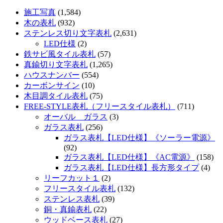
施工写真
(1,584)
木の表札
(932)
ステンレス切り文字表札
(2,631)
LED仕様
(2)
鉄サビ風タイル表札
(57)
真鍮切り文字表札
(1,265)
ハウスナンバー
(554)
カーボンサイン
(10)
木目調タイル表札
(75)
FREE-STYLE表札（フリースタイル表札）
(711)
オーバル ガラス
(3)
ガラス表札
(256)
ガラス表札【LED仕様】《ソーラー電源》
(92)
ガラス表札【LED仕様】《AC電源》
(158)
ガラス表札【LED仕様】長方形タイプ
(4)
リーフカット１
(2)
フリースタイル表札
(132)
ステンレス表札
(39)
銅・真鍮表札
(22)
ウッドベース表札
(27)