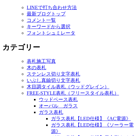
LINEで打ち合わせ方法
最新ブログトップ
コメント一覧
キーワードから選択
フォントシュミレータ
カテゴリー
表札施工写真
木の表札
ステンレス切り文字表札
いぶし真鍮切り文字表札
木目調タイル表札（ウッドグレイン）
FREE-STYLE表札（フリースタイル表札）
ウッドベース表札
オーバル ガラス
ガラス表札
ガラス表札【LED仕様】《AC電源》
ガラス表札【LED仕様】《ソーラー電
源》