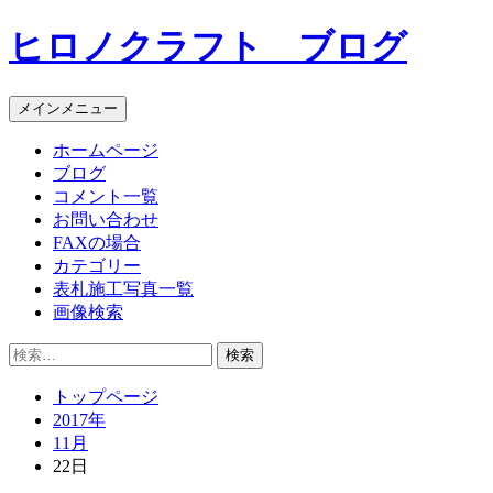
コ
ヒロノクラフト ブログ
ン
テ
ン
メインメニュー
ツ
へ
ホームページ
ス
ブログ
キ
コメント一覧
ッ
お問い合わせ
プ
FAXの場合
カテゴリー
表札施工写真一覧
画像検索
検
索:
トップページ
2017年
11月
22日