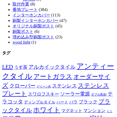
取付作業
(8)
番地プレート
(384)
インターホンカバー
(113)
銅製インターホンカバー
(47)
オリジナル銅製ポスト
(45)
銅製ポスト
(6)
埋め込み型銅製ポスト
(23)
wood light
(1)
タグ
アンティー
LED
アルカイックタイル
うす茶
クタイル
アートガラス
オーダーサイ
ズ
ステンレス
クローバー
ステンレス
グリーン色
プレート
テ
ソーラー電源
スワロフスキー
ダブル彫刻
ブラ
ラコッタ
ブラック
ディンプルタイル
バラ
ハート
ホワイト
ックタイル
マグネット
マンション
ミニ