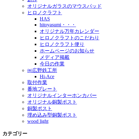
オリジナルガラスのマウスパッド
ヒロノクラフト
HAS
hitoyasumi・・・
オリジナル万年カレンダー
ヒロノクラフトのこだわり
ヒロノクラフト便り
ホームページのお知らせ
メディア掲載
今日の作業
㈱広野鉄工所
Hi-Ace
取付作業
番地プレート
オリジナルインターホンカバー
オリジナル銅製ポスト
銅製ポスト
埋め込み型銅製ポスト
wood light
カテゴリー