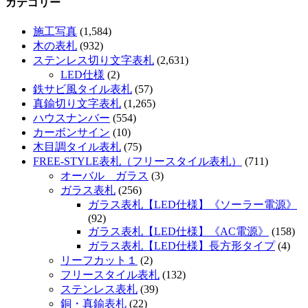
カテゴリー
施工写真
(1,584)
木の表札
(932)
ステンレス切り文字表札
(2,631)
LED仕様
(2)
鉄サビ風タイル表札
(57)
真鍮切り文字表札
(1,265)
ハウスナンバー
(554)
カーボンサイン
(10)
木目調タイル表札
(75)
FREE-STYLE表札（フリースタイル表札）
(711)
オーバル ガラス
(3)
ガラス表札
(256)
ガラス表札【LED仕様】《ソーラー電源》
(92)
ガラス表札【LED仕様】《AC電源》
(158)
ガラス表札【LED仕様】長方形タイプ
(4)
リーフカット１
(2)
フリースタイル表札
(132)
ステンレス表札
(39)
銅・真鍮表札
(22)