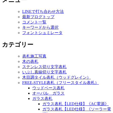
メニュー
LINEで打ち合わせ方法
最新ブログトップ
コメント一覧
キーワードから選択
フォントシュミレータ
カテゴリー
表札施工写真
木の表札
ステンレス切り文字表札
いぶし真鍮切り文字表札
木目調タイル表札（ウッドグレイン）
FREE-STYLE表札（フリースタイル表札）
ウッドベース表札
オーバル ガラス
ガラス表札
ガラス表札【LED仕様】《AC電源》
ガラス表札【LED仕様】《ソーラー電