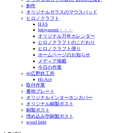
創作
オリジナルガラスのマウスパッド
ヒロノクラフト
HAS
hitoyasumi・・・
オリジナル万年カレンダー
ヒロノクラフトのこだわり
ヒロノクラフト便り
ホームページのお知らせ
メディア掲載
今日の作業
㈱広野鉄工所
Hi-Ace
取付作業
番地プレート
オリジナルインターホンカバー
オリジナル銅製ポスト
銅製ポスト
埋め込み型銅製ポスト
wood light