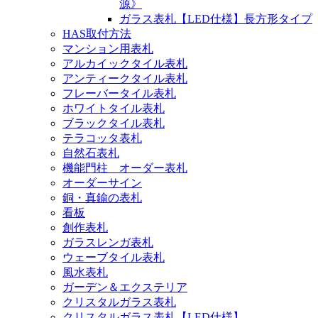
源》
ガラス表札【LED仕様】長方形タイプ
HAS取付方法
マンション用表札
アルカイックタイル表札
アンティークタイル表札
フレーバータイル表札
ホワイトタイル表札
ブラックタイル表札
テラコッタ表札
自然石表札
機能門柱 オーダー表札
オーダーサイン
銅・真鍮の表札
看板
創作表札
ガラスレンガ表札
ウェーブタイル表札
風水表札
ガーデン＆エクステリア
クリスタルガラス表札
クリスタルガラス表札【LED仕様】