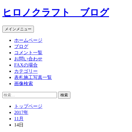
コ
ヒロノクラフト ブログ
ン
テ
ン
メインメニュー
ツ
へ
ホームページ
ス
ブログ
キ
コメント一覧
ッ
お問い合わせ
プ
FAXの場合
カテゴリー
表札施工写真一覧
画像検索
検
索:
トップページ
2017年
11月
14日