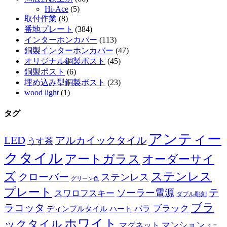
Hi-Ace
(5)
取付作業
(8)
番地プレート
(384)
インターホンカバー
(113)
銅製インターホンカバー
(47)
オリジナル銅製ポスト
(45)
銅製ポスト
(6)
埋め込み型銅製ポスト
(23)
wood light
(1)
タグ
アンティー
LED
アルカイックタイル
うす茶
クタイル
アートガラス
オーダーサイ
ズ
ステンレス
クローバー
ステンレス
グリーン色
プレート
テ
ソーラー電源
スワロフスキー
ダブル彫刻
ブラ
ラコッタ
ブラック
ディンプルタイル
バラ
ハート
ホワイト
ックタイル
マグネット
マンション
ミニ