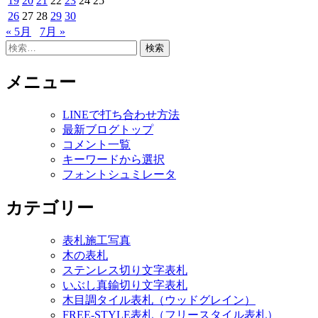
19
20
21
22
23
24
25
26
27
28
29
30
« 5月
7月 »
検
索:
メニュー
LINEで打ち合わせ方法
最新ブログトップ
コメント一覧
キーワードから選択
フォントシュミレータ
カテゴリー
表札施工写真
木の表札
ステンレス切り文字表札
いぶし真鍮切り文字表札
木目調タイル表札（ウッドグレイン）
FREE-STYLE表札（フリースタイル表札）