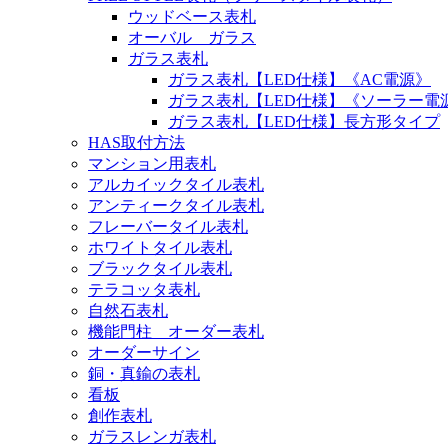
ウッドベース表札
オーバル ガラス
ガラス表札
ガラス表札【LED仕様】《AC電源》
ガラス表札【LED仕様】《ソーラー電
ガラス表札【LED仕様】長方形タイプ
HAS取付方法
マンション用表札
アルカイックタイル表札
アンティークタイル表札
フレーバータイル表札
ホワイトタイル表札
ブラックタイル表札
テラコッタ表札
自然石表札
機能門柱 オーダー表札
オーダーサイン
銅・真鍮の表札
看板
創作表札
ガラスレンガ表札