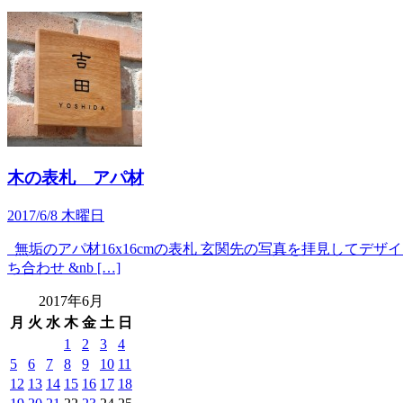
木の表札 アパ材
2017/6/8 木曜日
無垢のアパ材16x16cmの表札 玄関先の写真を拝見してデザイ
ち合わせ &nb […]
2017年6月
月
火
水
木
金
土
日
1
2
3
4
5
6
7
8
9
10
11
12
13
14
15
16
17
18