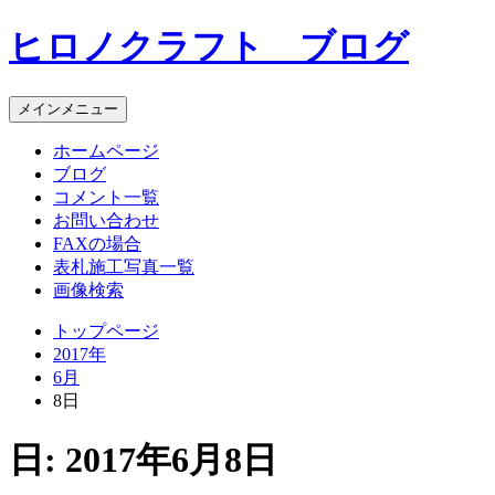
コ
ヒロノクラフト ブログ
ン
テ
ン
メインメニュー
ツ
へ
ホームページ
ス
ブログ
キ
コメント一覧
ッ
お問い合わせ
プ
FAXの場合
表札施工写真一覧
画像検索
トップページ
2017年
6月
8日
日:
2017年6月8日