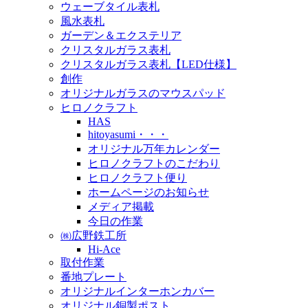
ウェーブタイル表札
風水表札
ガーデン＆エクステリア
クリスタルガラス表札
クリスタルガラス表札【LED仕様】
創作
オリジナルガラスのマウスパッド
ヒロノクラフト
HAS
hitoyasumi・・・
オリジナル万年カレンダー
ヒロノクラフトのこだわり
ヒロノクラフト便り
ホームページのお知らせ
メディア掲載
今日の作業
㈱広野鉄工所
Hi-Ace
取付作業
番地プレート
オリジナルインターホンカバー
オリジナル銅製ポスト