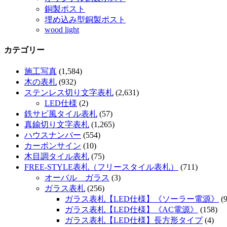
銅製ポスト
埋め込み型銅製ポスト
wood light
カテゴリー
施工写真
(1,584)
木の表札
(932)
ステンレス切り文字表札
(2,631)
LED仕様
(2)
鉄サビ風タイル表札
(57)
真鍮切り文字表札
(1,265)
ハウスナンバー
(554)
カーボンサイン
(10)
木目調タイル表札
(75)
FREE-STYLE表札（フリースタイル表札）
(711)
オーバル ガラス
(3)
ガラス表札
(256)
ガラス表札【LED仕様】《ソーラー電源》
(9
ガラス表札【LED仕様】《AC電源》
(158)
ガラス表札【LED仕様】長方形タイプ
(4)