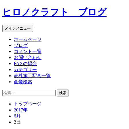
コ
ヒロノクラフト ブログ
ン
テ
ン
メインメニュー
ツ
へ
ホームページ
ス
ブログ
キ
コメント一覧
ッ
お問い合わせ
プ
FAXの場合
カテゴリー
表札施工写真一覧
画像検索
検
索:
トップページ
2017年
6月
2日