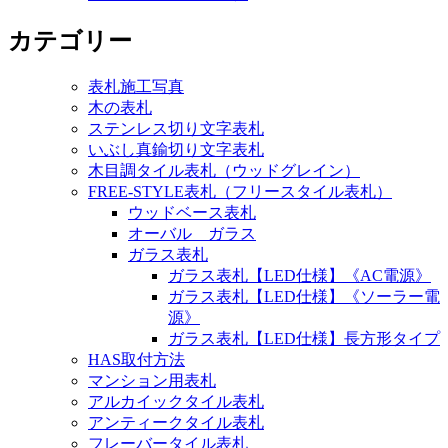
カテゴリー
表札施工写真
木の表札
ステンレス切り文字表札
いぶし真鍮切り文字表札
木目調タイル表札（ウッドグレイン）
FREE-STYLE表札（フリースタイル表札）
ウッドベース表札
オーバル ガラス
ガラス表札
ガラス表札【LED仕様】《AC電源》
ガラス表札【LED仕様】《ソーラー電
源》
ガラス表札【LED仕様】長方形タイプ
HAS取付方法
マンション用表札
アルカイックタイル表札
アンティークタイル表札
フレーバータイル表札