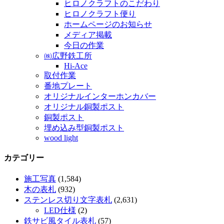
ヒロノクラフトのこだわり
ヒロノクラフト便り
ホームページのお知らせ
メディア掲載
今日の作業
㈱広野鉄工所
Hi-Ace
取付作業
番地プレート
オリジナルインターホンカバー
オリジナル銅製ポスト
銅製ポスト
埋め込み型銅製ポスト
wood light
カテゴリー
施工写真
(1,584)
木の表札
(932)
ステンレス切り文字表札
(2,631)
LED仕様
(2)
鉄サビ風タイル表札
(57)