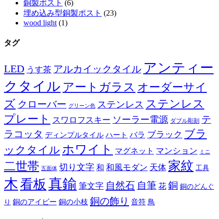
銅製ポスト
(6)
埋め込み型銅製ポスト
(23)
wood light
(1)
タグ
アンティー
LED
アルカイックタイル
うす茶
クタイル
アートガラス
オーダーサイ
ズ
ステンレス
クローバー
ステンレス
グリーン色
プレート
テ
ソーラー電源
スワロフスキー
ダブル彫刻
ブラ
ラコッタ
ブラック
ディンプルタイル
バラ
ハート
ホワイト
ックタイル
マグネット
マンション
ミニ
家紋
二世帯
切り文字
和
和風モダン
天体
工具
五面体
木
真鍮
看板
自然石
自筆
銅
筆文字
花
銅のどんぐ
銅の飾り
銅のアイビー
鳥
り
銅の小枝
音符