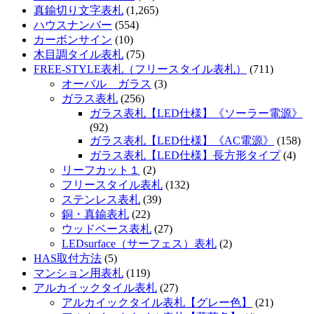
真鍮切り文字表札
(1,265)
ハウスナンバー
(554)
カーボンサイン
(10)
木目調タイル表札
(75)
FREE-STYLE表札（フリースタイル表札）
(711)
オーバル ガラス
(3)
ガラス表札
(256)
ガラス表札【LED仕様】《ソーラー電源》
(92)
ガラス表札【LED仕様】《AC電源》
(158)
ガラス表札【LED仕様】長方形タイプ
(4)
リーフカット１
(2)
フリースタイル表札
(132)
ステンレス表札
(39)
銅・真鍮表札
(22)
ウッドベース表札
(27)
LEDsurface（サーフェス）表札
(2)
HAS取付方法
(5)
マンション用表札
(119)
アルカイックタイル表札
(27)
アルカイックタイル表札【グレー色】
(21)