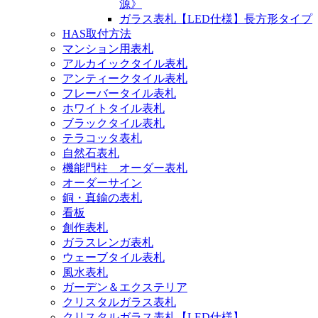
源》
ガラス表札【LED仕様】長方形タイプ
HAS取付方法
マンション用表札
アルカイックタイル表札
アンティークタイル表札
フレーバータイル表札
ホワイトタイル表札
ブラックタイル表札
テラコッタ表札
自然石表札
機能門柱 オーダー表札
オーダーサイン
銅・真鍮の表札
看板
創作表札
ガラスレンガ表札
ウェーブタイル表札
風水表札
ガーデン＆エクステリア
クリスタルガラス表札
クリスタルガラス表札【LED仕様】