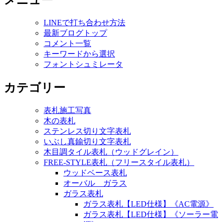
メニュー
LINEで打ち合わせ方法
最新ブログトップ
コメント一覧
キーワードから選択
フォントシュミレータ
カテゴリー
表札施工写真
木の表札
ステンレス切り文字表札
いぶし真鍮切り文字表札
木目調タイル表札（ウッドグレイン）
FREE-STYLE表札（フリースタイル表札）
ウッドベース表札
オーバル ガラス
ガラス表札
ガラス表札【LED仕様】《AC電源》
ガラス表札【LED仕様】《ソーラー電