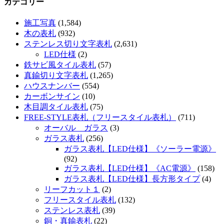
カテゴリー
施工写真
(1,584)
木の表札
(932)
ステンレス切り文字表札
(2,631)
LED仕様
(2)
鉄サビ風タイル表札
(57)
真鍮切り文字表札
(1,265)
ハウスナンバー
(554)
カーボンサイン
(10)
木目調タイル表札
(75)
FREE-STYLE表札（フリースタイル表札）
(711)
オーバル ガラス
(3)
ガラス表札
(256)
ガラス表札【LED仕様】《ソーラー電源》
(92)
ガラス表札【LED仕様】《AC電源》
(158)
ガラス表札【LED仕様】長方形タイプ
(4)
リーフカット１
(2)
フリースタイル表札
(132)
ステンレス表札
(39)
銅・真鍮表札
(22)