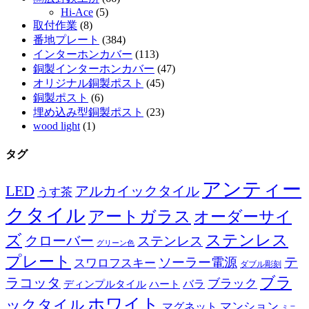
Hi-Ace
(5)
取付作業
(8)
番地プレート
(384)
インターホンカバー
(113)
銅製インターホンカバー
(47)
オリジナル銅製ポスト
(45)
銅製ポスト
(6)
埋め込み型銅製ポスト
(23)
wood light
(1)
タグ
アンティー
LED
アルカイックタイル
うす茶
クタイル
アートガラス
オーダーサイ
ズ
ステンレス
クローバー
ステンレス
グリーン色
プレート
テ
ソーラー電源
スワロフスキー
ダブル彫刻
ブラ
ラコッタ
ブラック
ディンプルタイル
バラ
ハート
ホワイト
ックタイル
マグネット
マンション
ミニ