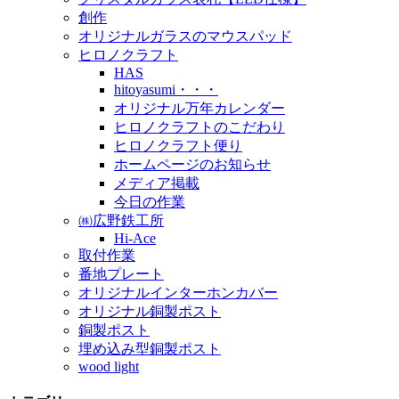
創作
オリジナルガラスのマウスパッド
ヒロノクラフト
HAS
hitoyasumi・・・
オリジナル万年カレンダー
ヒロノクラフトのこだわり
ヒロノクラフト便り
ホームページのお知らせ
メディア掲載
今日の作業
㈱広野鉄工所
Hi-Ace
取付作業
番地プレート
オリジナルインターホンカバー
オリジナル銅製ポスト
銅製ポスト
埋め込み型銅製ポスト
wood light