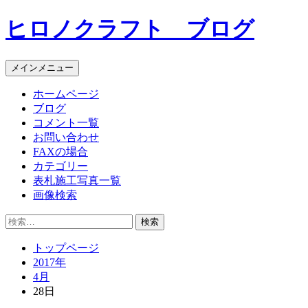
コ
ヒロノクラフト ブログ
ン
テ
ン
メインメニュー
ツ
へ
ホームページ
ス
ブログ
キ
コメント一覧
ッ
お問い合わせ
プ
FAXの場合
カテゴリー
表札施工写真一覧
画像検索
検
索:
トップページ
2017年
4月
28日