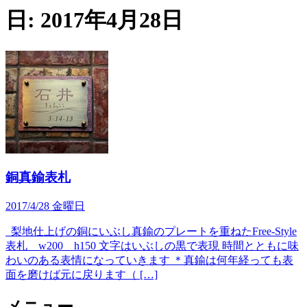
日:
2017年4月28日
銅真鍮表札
2017/4/28 金曜日
梨地仕上げの銅にいぶし真鍮のプレートを重ねたFree-Style
表札 w200 h150 文字はいぶしの黒で表現 時間とともに味
わいのある表情になっていきます ＊真鍮は何年経っても表
面を磨けば元に戻ります（ […]