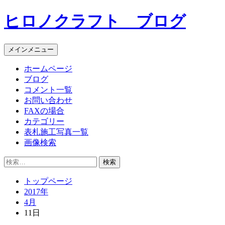
コ
ヒロノクラフト ブログ
ン
テ
ン
メインメニュー
ツ
へ
ホームページ
ス
ブログ
キ
コメント一覧
ッ
お問い合わせ
プ
FAXの場合
カテゴリー
表札施工写真一覧
画像検索
検
索:
トップページ
2017年
4月
11日