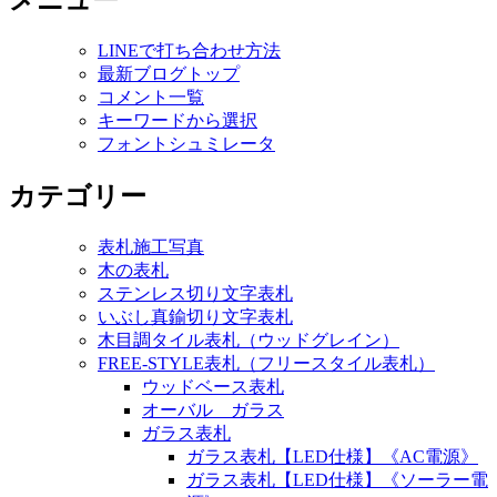
メニュー
LINEで打ち合わせ方法
最新ブログトップ
コメント一覧
キーワードから選択
フォントシュミレータ
カテゴリー
表札施工写真
木の表札
ステンレス切り文字表札
いぶし真鍮切り文字表札
木目調タイル表札（ウッドグレイン）
FREE-STYLE表札（フリースタイル表札）
ウッドベース表札
オーバル ガラス
ガラス表札
ガラス表札【LED仕様】《AC電源》
ガラス表札【LED仕様】《ソーラー電