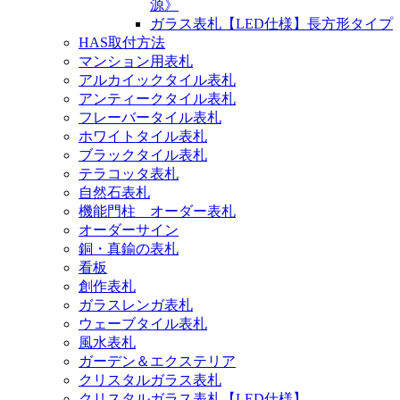
源》
ガラス表札【LED仕様】長方形タイプ
HAS取付方法
マンション用表札
アルカイックタイル表札
アンティークタイル表札
フレーバータイル表札
ホワイトタイル表札
ブラックタイル表札
テラコッタ表札
自然石表札
機能門柱 オーダー表札
オーダーサイン
銅・真鍮の表札
看板
創作表札
ガラスレンガ表札
ウェーブタイル表札
風水表札
ガーデン＆エクステリア
クリスタルガラス表札
クリスタルガラス表札【LED仕様】