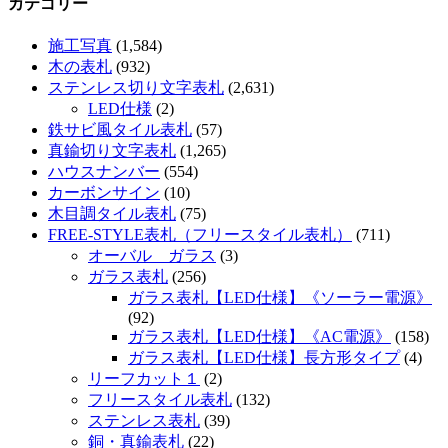
カテゴリー
施工写真
(1,584)
木の表札
(932)
ステンレス切り文字表札
(2,631)
LED仕様
(2)
鉄サビ風タイル表札
(57)
真鍮切り文字表札
(1,265)
ハウスナンバー
(554)
カーボンサイン
(10)
木目調タイル表札
(75)
FREE-STYLE表札（フリースタイル表札）
(711)
オーバル ガラス
(3)
ガラス表札
(256)
ガラス表札【LED仕様】《ソーラー電源》
(92)
ガラス表札【LED仕様】《AC電源》
(158)
ガラス表札【LED仕様】長方形タイプ
(4)
リーフカット１
(2)
フリースタイル表札
(132)
ステンレス表札
(39)
銅・真鍮表札
(22)