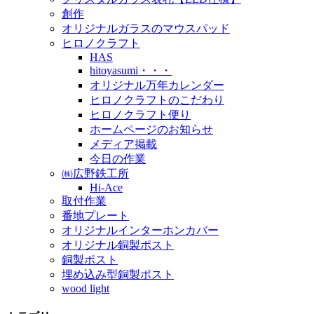
創作
オリジナルガラスのマウスパッド
ヒロノクラフト
HAS
hitoyasumi・・・
オリジナル万年カレンダー
ヒロノクラフトのこだわり
ヒロノクラフト便り
ホームページのお知らせ
メディア掲載
今日の作業
㈱広野鉄工所
Hi-Ace
取付作業
番地プレート
オリジナルインターホンカバー
オリジナル銅製ポスト
銅製ポスト
埋め込み型銅製ポスト
wood light