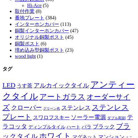
Hi-Ace
(5)
取付作業
(8)
番地プレート
(384)
インターホンカバー
(113)
銅製インターホンカバー
(47)
オリジナル銅製ポスト
(45)
銅製ポスト
(6)
埋め込み型銅製ポスト
(23)
wood light
(1)
タグ
アンティー
LED
アルカイックタイル
うす茶
クタイル
アートガラス
オーダーサイ
ズ
ステンレス
クローバー
ステンレス
グリーン色
プレート
テ
ソーラー電源
スワロフスキー
ダブル彫刻
ブラ
ラコッタ
ブラック
ディンプルタイル
バラ
ハート
ホワイト
ックタイル
マグネット
マンション
ミニ