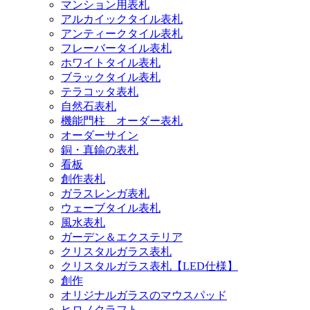
マンション用表札
アルカイックタイル表札
アンティークタイル表札
フレーバータイル表札
ホワイトタイル表札
ブラックタイル表札
テラコッタ表札
自然石表札
機能門柱 オーダー表札
オーダーサイン
銅・真鍮の表札
看板
創作表札
ガラスレンガ表札
ウェーブタイル表札
風水表札
ガーデン＆エクステリア
クリスタルガラス表札
クリスタルガラス表札【LED仕様】
創作
オリジナルガラスのマウスパッド
ヒロノクラフト