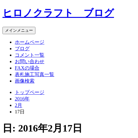
コ
ヒロノクラフト ブログ
ン
テ
ン
メインメニュー
ツ
へ
ホームページ
ス
ブログ
キ
コメント一覧
ッ
お問い合わせ
プ
FAXの場合
表札施工写真一覧
画像検索
トップページ
2016年
2月
17日
日:
2016年2月17日