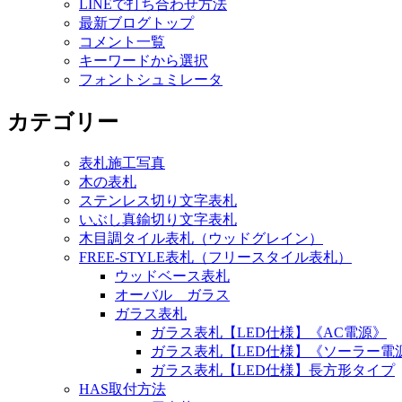
LINEで打ち合わせ方法
最新ブログトップ
コメント一覧
キーワードから選択
フォントシュミレータ
カテゴリー
表札施工写真
木の表札
ステンレス切り文字表札
いぶし真鍮切り文字表札
木目調タイル表札（ウッドグレイン）
FREE-STYLE表札（フリースタイル表札）
ウッドベース表札
オーバル ガラス
ガラス表札
ガラス表札【LED仕様】《AC電源》
ガラス表札【LED仕様】《ソーラー電
ガラス表札【LED仕様】長方形タイプ
HAS取付方法