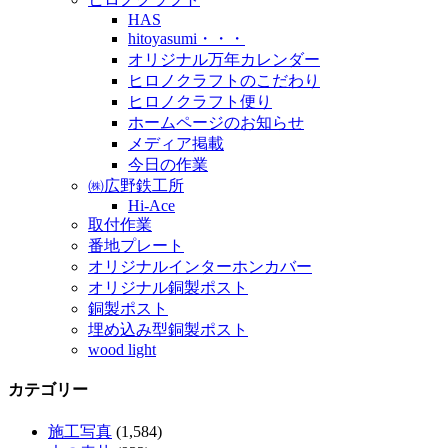
HAS
hitoyasumi・・・
オリジナル万年カレンダー
ヒロノクラフトのこだわり
ヒロノクラフト便り
ホームページのお知らせ
メディア掲載
今日の作業
㈱広野鉄工所
Hi-Ace
取付作業
番地プレート
オリジナルインターホンカバー
オリジナル銅製ポスト
銅製ポスト
埋め込み型銅製ポスト
wood light
カテゴリー
施工写真
(1,584)