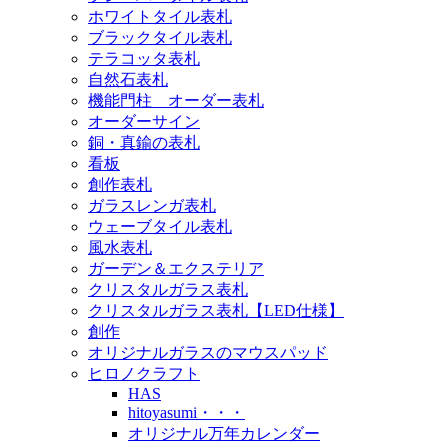
ホワイトタイル表札
ブラックタイル表札
テラコッタ表札
自然石表札
機能門柱 オーダー表札
オーダーサイン
銅・真鍮の表札
看板
創作表札
ガラスレンガ表札
ウェーブタイル表札
風水表札
ガーデン＆エクステリア
クリスタルガラス表札
クリスタルガラス表札【LED仕様】
創作
オリジナルガラスのマウスパッド
ヒロノクラフト
HAS
hitoyasumi・・・
オリジナル万年カレンダー