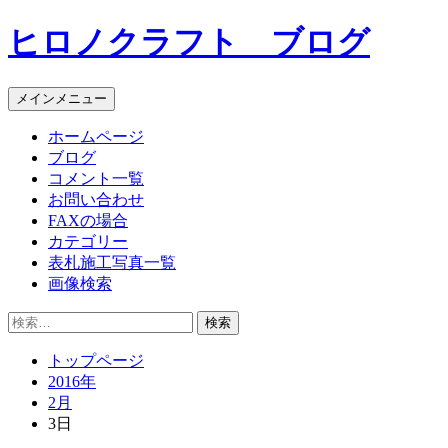
コ
ヒロノクラフト ブログ
ン
テ
ン
メインメニュー
ツ
へ
ホームページ
ス
ブログ
キ
コメント一覧
ッ
お問い合わせ
プ
FAXの場合
カテゴリー
表札施工写真一覧
画像検索
検
索:
トップページ
2016年
2月
3日