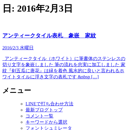
日:
2016年2月3日
アンティークタイル表札 象嵌 家紋
2016/2/3 水曜日
アンティークタイル（ホワイト）に筆書体のステンレスの
切り文字を象嵌しました 筆の流れを忠実に加工しました 家
紋『剣五瓜に唐花』は緑を着色 風水的に良いと言われるホ
ワイトタイルに浮き文字の表札です &nbsp […]
メニュー
LINEで打ち合わせ方法
最新ブログトップ
コメント一覧
キーワードから選択
フォントシュミレータ