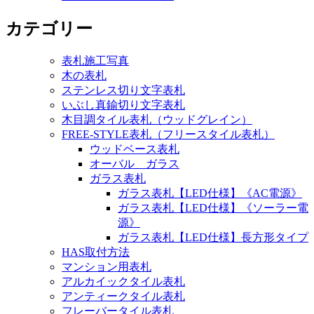
カテゴリー
表札施工写真
木の表札
ステンレス切り文字表札
いぶし真鍮切り文字表札
木目調タイル表札（ウッドグレイン）
FREE-STYLE表札（フリースタイル表札）
ウッドベース表札
オーバル ガラス
ガラス表札
ガラス表札【LED仕様】《AC電源》
ガラス表札【LED仕様】《ソーラー電
源》
ガラス表札【LED仕様】長方形タイプ
HAS取付方法
マンション用表札
アルカイックタイル表札
アンティークタイル表札
フレーバータイル表札