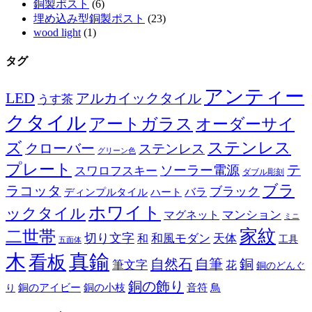
銅製ポスト
(6)
埋め込み型銅製ポスト
(23)
wood light
(1)
タグ
アンティー
LED
アルカイックタイル
うす茶
クタイル
アートガラス
オーダーサイ
ズ
ステンレス
クローバー
ステンレス
グリーン色
プレート
テ
ソーラー電源
スワロフスキー
ダブル彫刻
ブラ
ラコッタ
ブラック
ディンプルタイル
バラ
ハート
ホワイト
ックタイル
マグネット
マンション
ミニ
家紋
二世帯
切り文字
和
和風モダン
天体
工具
五面体
木
真鍮
看板
自然石
自筆
銅
筆文字
花
銅のどんぐ
銅の飾り
銅のアイビー
鳥
り
銅の小枝
音符