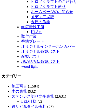
ヒロノクラフトのこだわり
ヒロノクラフト便り
ホームページのお知らせ
メディア掲載
今日の作業
㈱広野鉄工所
Hi-Ace
取付作業
番地プレート
オリジナルインターホンカバー
オリジナル銅製ポスト
銅製ポスト
埋め込み型銅製ポスト
wood light
カテゴリー
施工写真
(1,584)
木の表札
(932)
ステンレス切り文字表札
(2,631)
LED仕様
(2)
鉄サビ風タイル表札
(57)