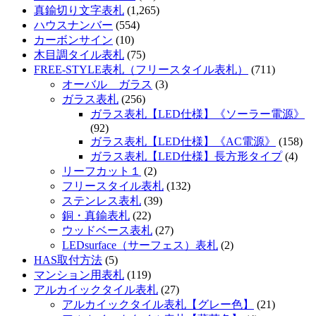
真鍮切り文字表札
(1,265)
ハウスナンバー
(554)
カーボンサイン
(10)
木目調タイル表札
(75)
FREE-STYLE表札（フリースタイル表札）
(711)
オーバル ガラス
(3)
ガラス表札
(256)
ガラス表札【LED仕様】《ソーラー電源》
(92)
ガラス表札【LED仕様】《AC電源》
(158)
ガラス表札【LED仕様】長方形タイプ
(4)
リーフカット１
(2)
フリースタイル表札
(132)
ステンレス表札
(39)
銅・真鍮表札
(22)
ウッドベース表札
(27)
LEDsurface（サーフェス）表札
(2)
HAS取付方法
(5)
マンション用表札
(119)
アルカイックタイル表札
(27)
アルカイックタイル表札【グレー色】
(21)