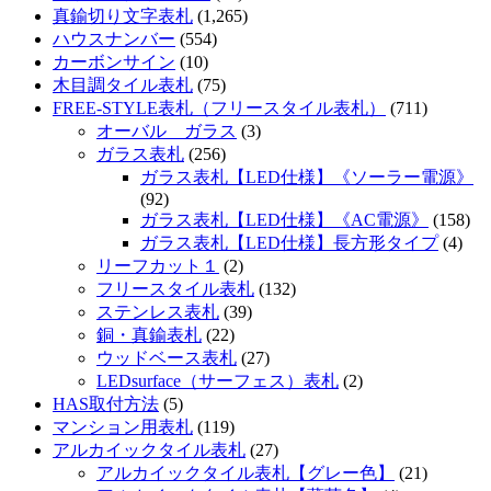
真鍮切り文字表札
(1,265)
ハウスナンバー
(554)
カーボンサイン
(10)
木目調タイル表札
(75)
FREE-STYLE表札（フリースタイル表札）
(711)
オーバル ガラス
(3)
ガラス表札
(256)
ガラス表札【LED仕様】《ソーラー電源》
(92)
ガラス表札【LED仕様】《AC電源》
(158)
ガラス表札【LED仕様】長方形タイプ
(4)
リーフカット１
(2)
フリースタイル表札
(132)
ステンレス表札
(39)
銅・真鍮表札
(22)
ウッドベース表札
(27)
LEDsurface（サーフェス）表札
(2)
HAS取付方法
(5)
マンション用表札
(119)
アルカイックタイル表札
(27)
アルカイックタイル表札【グレー色】
(21)