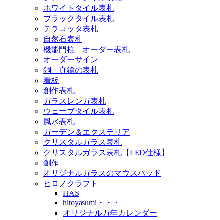
ホワイトタイル表札
ブラックタイル表札
テラコッタ表札
自然石表札
機能門柱 オーダー表札
オーダーサイン
銅・真鍮の表札
看板
創作表札
ガラスレンガ表札
ウェーブタイル表札
風水表札
ガーデン＆エクステリア
クリスタルガラス表札
クリスタルガラス表札【LED仕様】
創作
オリジナルガラスのマウスパッド
ヒロノクラフト
HAS
hitoyasumi・・・
オリジナル万年カレンダー