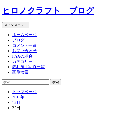
コ
ヒロノクラフト ブログ
ン
テ
ン
メインメニュー
ツ
へ
ホームページ
ス
ブログ
キ
コメント一覧
ッ
お問い合わせ
プ
FAXの場合
カテゴリー
表札施工写真一覧
画像検索
検
索:
トップページ
2015年
12月
22日