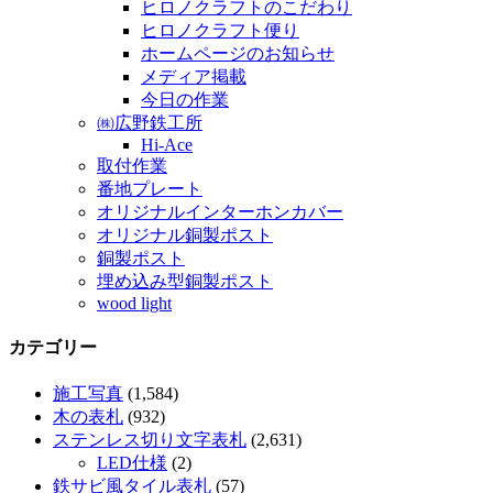
ヒロノクラフトのこだわり
ヒロノクラフト便り
ホームページのお知らせ
メディア掲載
今日の作業
㈱広野鉄工所
Hi-Ace
取付作業
番地プレート
オリジナルインターホンカバー
オリジナル銅製ポスト
銅製ポスト
埋め込み型銅製ポスト
wood light
カテゴリー
施工写真
(1,584)
木の表札
(932)
ステンレス切り文字表札
(2,631)
LED仕様
(2)
鉄サビ風タイル表札
(57)