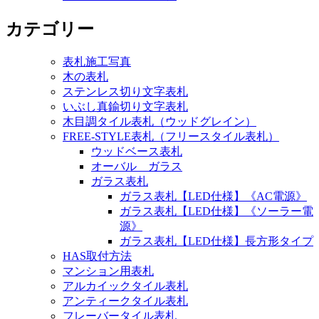
カテゴリー
表札施工写真
木の表札
ステンレス切り文字表札
いぶし真鍮切り文字表札
木目調タイル表札（ウッドグレイン）
FREE-STYLE表札（フリースタイル表札）
ウッドベース表札
オーバル ガラス
ガラス表札
ガラス表札【LED仕様】《AC電源》
ガラス表札【LED仕様】《ソーラー電
源》
ガラス表札【LED仕様】長方形タイプ
HAS取付方法
マンション用表札
アルカイックタイル表札
アンティークタイル表札
フレーバータイル表札