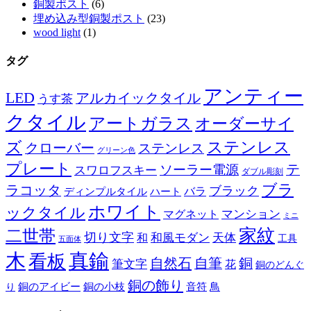
銅製ポスト
(6)
埋め込み型銅製ポスト
(23)
wood light
(1)
タグ
アンティー
LED
アルカイックタイル
うす茶
クタイル
アートガラス
オーダーサイ
ズ
ステンレス
クローバー
ステンレス
グリーン色
プレート
テ
ソーラー電源
スワロフスキー
ダブル彫刻
ブラ
ラコッタ
ブラック
ディンプルタイル
バラ
ハート
ホワイト
ックタイル
マグネット
マンション
ミニ
家紋
二世帯
切り文字
和
和風モダン
天体
工具
五面体
木
真鍮
看板
自然石
自筆
銅
筆文字
花
銅のどんぐ
銅の飾り
銅のアイビー
鳥
り
銅の小枝
音符