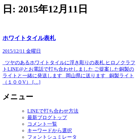
日:
2015年12月11日
ホワイトタイル表札
2015/12/11 金曜日
ツヤのあるホワイトタイルに浮き彫りの表札 ヒロノクラフ
トLINE@とお電話で打ち合わせしました ご提案した銅製の
ライトと一緒に発送します 岡山県に送ります 銅製ライト
（１００V） […]
メニュー
LINEで打ち合わせ方法
最新ブログトップ
コメント一覧
キーワードから選択
フォントシュミレータ