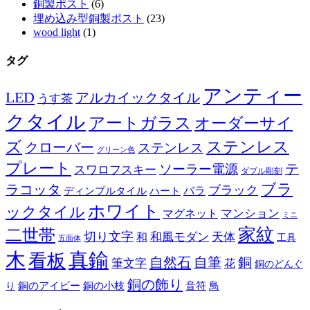
銅製ポスト
(6)
埋め込み型銅製ポスト
(23)
wood light
(1)
タグ
アンティー
LED
アルカイックタイル
うす茶
クタイル
アートガラス
オーダーサイ
ズ
ステンレス
クローバー
ステンレス
グリーン色
プレート
テ
ソーラー電源
スワロフスキー
ダブル彫刻
ブラ
ラコッタ
ブラック
ディンプルタイル
バラ
ハート
ホワイト
ックタイル
マグネット
マンション
ミニ
家紋
二世帯
切り文字
和
和風モダン
天体
工具
五面体
木
真鍮
看板
自然石
自筆
銅
筆文字
花
銅のどんぐ
銅の飾り
銅のアイビー
鳥
り
銅の小枝
音符