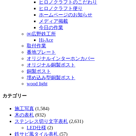
ヒロノクラフトのこだわり
ヒロノクラフト便り
ホームページのお知らせ
メディア掲載
今日の作業
㈱広野鉄工所
Hi-Ace
取付作業
番地プレート
オリジナルインターホンカバー
オリジナル銅製ポスト
銅製ポスト
埋め込み型銅製ポスト
wood light
カテゴリー
施工写真
(1,584)
木の表札
(932)
ステンレス切り文字表札
(2,631)
LED仕様
(2)
鉄サビ風タイル表札
(57)