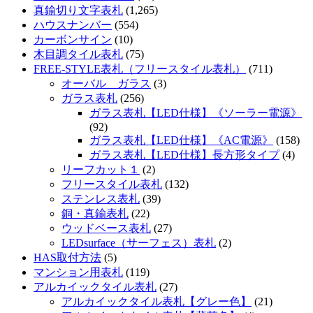
真鍮切り文字表札
(1,265)
ハウスナンバー
(554)
カーボンサイン
(10)
木目調タイル表札
(75)
FREE-STYLE表札（フリースタイル表札）
(711)
オーバル ガラス
(3)
ガラス表札
(256)
ガラス表札【LED仕様】《ソーラー電源》
(92)
ガラス表札【LED仕様】《AC電源》
(158)
ガラス表札【LED仕様】長方形タイプ
(4)
リーフカット１
(2)
フリースタイル表札
(132)
ステンレス表札
(39)
銅・真鍮表札
(22)
ウッドベース表札
(27)
LEDsurface（サーフェス）表札
(2)
HAS取付方法
(5)
マンション用表札
(119)
アルカイックタイル表札
(27)
アルカイックタイル表札【グレー色】
(21)