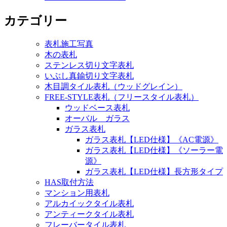
カテゴリー
表札施工写真
木の表札
ステンレス切り文字表札
いぶし真鍮切り文字表札
木目調タイル表札（ウッドグレイン）
FREE-STYLE表札（フリースタイル表札）
ウッドベース表札
オーバル ガラス
ガラス表札
ガラス表札【LED仕様】《AC電源》
ガラス表札【LED仕様】《ソーラー電
源》
ガラス表札【LED仕様】長方形タイプ
HAS取付方法
マンション用表札
アルカイックタイル表札
アンティークタイル表札
フレーバータイル表札