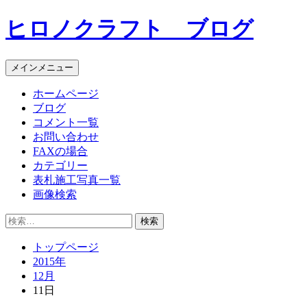
コ
ヒロノクラフト ブログ
ン
テ
ン
メインメニュー
ツ
へ
ホームページ
ス
ブログ
キ
コメント一覧
ッ
お問い合わせ
プ
FAXの場合
カテゴリー
表札施工写真一覧
画像検索
検
索:
トップページ
2015年
12月
11日