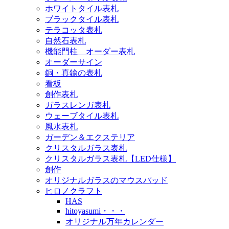
ホワイトタイル表札
ブラックタイル表札
テラコッタ表札
自然石表札
機能門柱 オーダー表札
オーダーサイン
銅・真鍮の表札
看板
創作表札
ガラスレンガ表札
ウェーブタイル表札
風水表札
ガーデン＆エクステリア
クリスタルガラス表札
クリスタルガラス表札【LED仕様】
創作
オリジナルガラスのマウスパッド
ヒロノクラフト
HAS
hitoyasumi・・・
オリジナル万年カレンダー